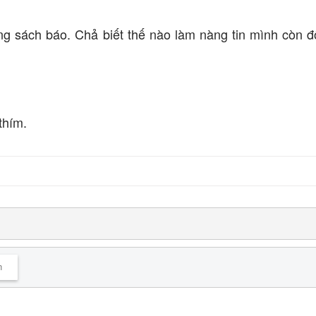
g sách báo. Chả biết thế nào làm nàng tin mình còn đ
thím.
n