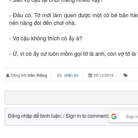
- Đâu có. Tớ mới làm quen được một cô bé bán hàn
nên nàng đòi đến chơi nhà.
- Vợ cậu không thích cô ấy à?
- Ừ, vì cô ấy cứ luôn mồm gọi tớ là anh, còn vợ tớ là 
Đăng bởi
trần thắng
nhắn tin
25/12/2014
Đăng nhập để bình luận: / Sign in to comment:
Sign i