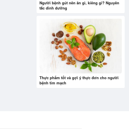
Người bệnh gút nên ăn gì, kiêng gì? Nguyên
tắc dinh dưỡng
Thực phẩm tốt và gợi ý thực đơn cho người
bệnh tim mạch