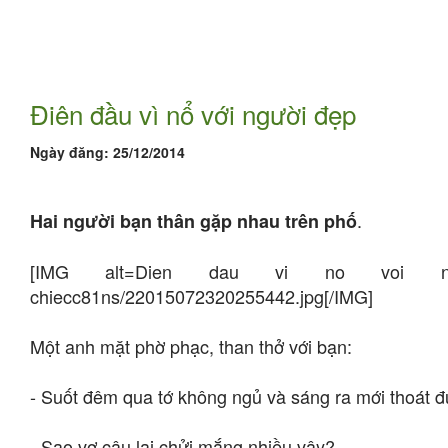
Điên đầu vì nổ với người đẹp
Ngày đăng:
25/12/2014
.
Hai người bạn thân gặp nhau trên phố
[IMG alt=Dien dau vi no voi nguoi dep]
chiecc81ns/22015072320255442.jpg[/IMG]
Một anh mặt phờ phạc, than thở với bạn:
- Suốt đêm qua tớ không ngủ và sáng ra mới thoát đư
- Sao vợ cậu lại chửi mắng nhiều vậy?