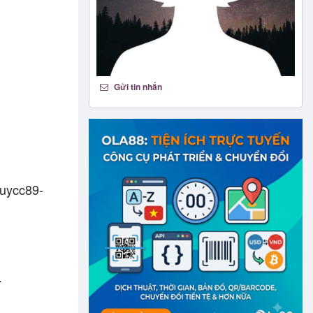
Gửi tin nhắn
ycc89-
.