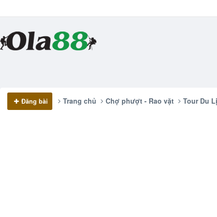
Trang chủ
Chợ phượt - Rao vặt
Tour Du L
Đăng bài