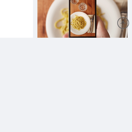
t thủ đô
ở Berlin
ột cảm
mái, thư
ếng trên
 lý thú.
ờ, mảng
ũng hãy