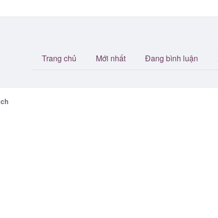
Trang chủ
Mới nhất
Đang bình luận
ịch