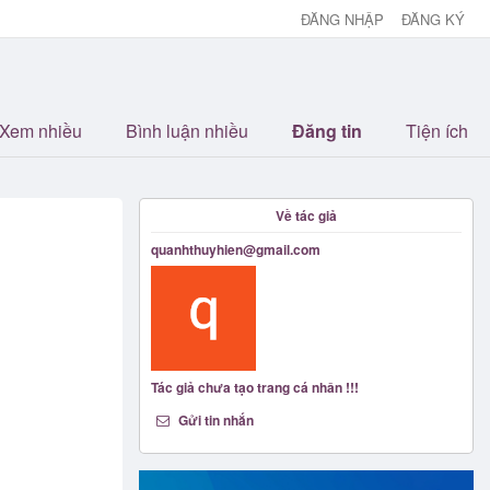
ĐĂNG NHẬP
ĐĂNG KÝ
Xem nhiều
Bình luận nhiều
Đăng tin
Tiện ích
Về tác giả
quanhthuyhien@gmail.com
Tác giả chưa tạo trang cá nhân !!!
Gửi tin nhắn