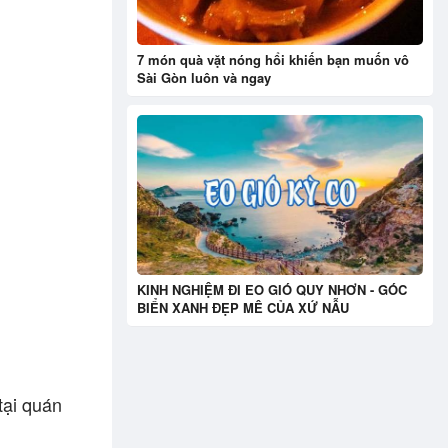
7 món quà vặt nóng hổi khiến bạn muốn vô
Sài Gòn luôn và ngay
KINH NGHIỆM ĐI EO GIÓ QUY NHƠN - GÓC
BIỂN XANH ĐẸP MÊ CỦA XỨ NẪU
tại quán