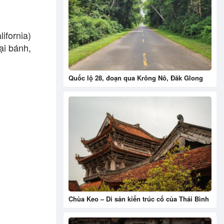
ifornia)
ại bánh,
Quốc lộ 28, đoạn qua Krông Nô, Đăk Glong
Chùa Keo – Di sản kiến trúc cổ của Thái Bình