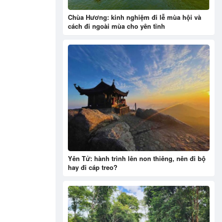
Chùa Hương: kinh nghiệm đi lễ mùa hội và
cách đi ngoài mùa cho yên tĩnh
Yên Tử: hành trình lên non thiêng, nên đi bộ
hay đi cáp treo?