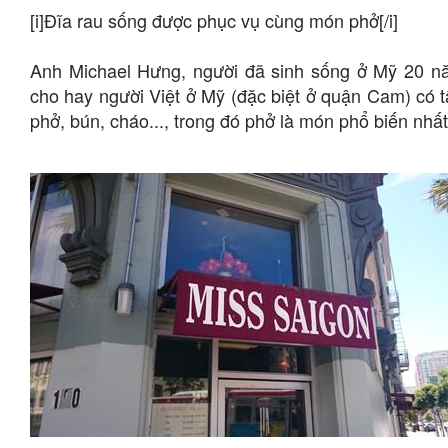
[i]Đĩa rau sống được phục vụ cùng món phở[/i]
Anh Michael Hưng, người đã sinh sống ở Mỹ 20 năm
cho hay người Việt ở Mỹ (đặc biệt ở quận Cam) có 
phở, bún, cháo..., trong đó phở là món phổ biến nhất