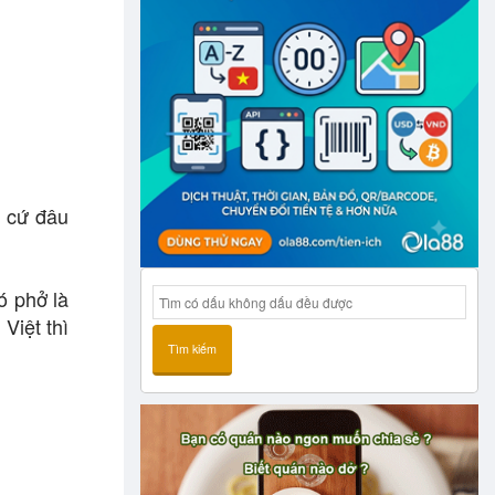
t cứ đâu
ó phở là
Việt thì
Tìm kiếm