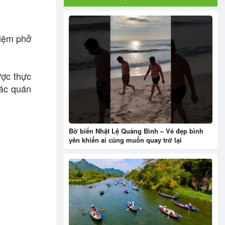
tiệm phở
ược thực
các quán
Bờ biển Nhật Lệ Quảng Bình – Vẻ đẹp bình
yên khiến ai cũng muốn quay trở lại