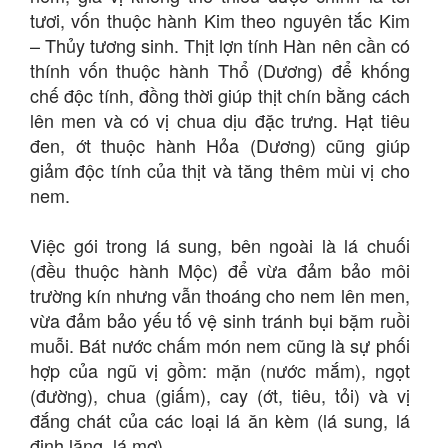
tươi, vốn thuộc hành Kim theo nguyên tắc Kim
– Thủy tương sinh. Thịt lợn tính Hàn nên cần có
thính vốn thuộc hành Thổ (Dương) để khống
chế độc tính, đồng thời giúp thịt chín bằng cách
lên men và có vị chua dịu đặc trưng. Hạt tiêu
đen, ớt thuộc hành Hỏa (Dương) cũng giúp
giảm độc tính của thịt và tăng thêm mùi vị cho
nem.
Việc gói trong lá sung, bên ngoài là lá chuối
(đều thuộc hành Mộc) để vừa đảm bảo môi
trường kín nhưng vẫn thoáng cho nem lên men,
vừa đảm bảo yếu tố vệ sinh tránh bụi bặm ruồi
muỗi. Bát nước chấm món nem cũng là sự phối
hợp của ngũ vị gồm: mặn (nước mắm), ngọt
(đường), chua (giấm), cay (ớt, tiêu, tỏi) và vị
đắng chát của các loại lá ăn kèm (lá sung, lá
đinh lăng, lá mơ)…