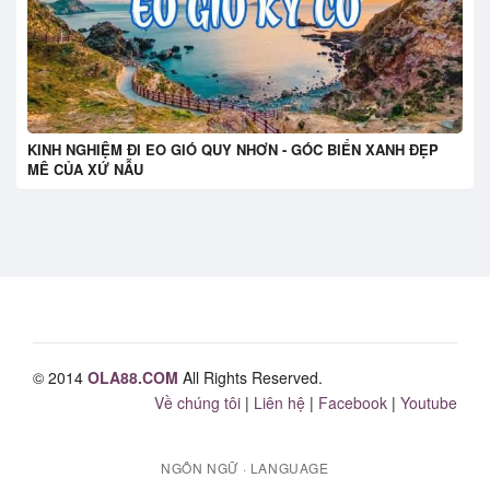
KINH NGHIỆM ĐI EO GIÓ QUY NHƠN - GÓC BIỂN XANH ĐẸP
MÊ CỦA XỨ NẪU
© 2014
OLA88.COM
All Rights Reserved.
Về chúng tôi
|
Liên hệ
|
Facebook
|
Youtube
NGÔN NGỮ · LANGUAGE