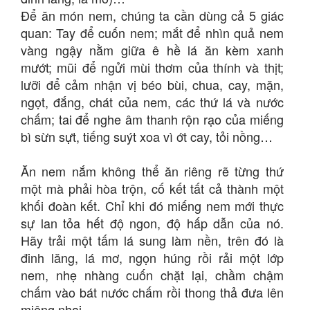
Để ăn món nem, chúng ta cần dùng cả 5 giác
quan: Tay để cuốn nem; mắt để nhìn quả nem
vàng ngậy nằm giữa ê hề lá ăn kèm xanh
mướt; mũi để ngửi mùi thơm của thính và thịt;
lưỡi để cảm nhận vị béo bùi, chua, cay, mặn,
ngọt, đắng, chát của nem, các thứ lá và nước
chấm; tai để nghe âm thanh rộn rạo của miếng
bì sừn sựt, tiếng suýt xoa vì ớt cay, tỏi nồng…
Ăn nem nắm không thể ăn riêng rẽ từng thứ
một mà phải hòa trộn, cố kết tất cả thành một
khối đoàn kết. Chỉ khi đó miếng nem mới thực
sự lan tỏa hết độ ngon, độ hấp dẫn của nó.
Hãy trải một tấm lá sung làm nền, trên đó là
đinh lăng, lá mơ, ngọn húng rồi rải một lớp
nem, nhẹ nhàng cuốn chặt lại, chầm chậm
chấm vào bát nước chấm rồi thong thả đưa lên
miệng nhai.