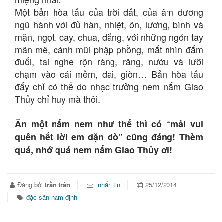
Một bản hòa tấu của trời đất, của âm dương
ngũ hành với đủ hàn, nhiệt, ôn, lương, bình và
mặn, ngọt, cay, chua, đắng, với những ngón tay
mân mê, cánh mũi phập phồng, mắt nhìn đắm
đuối, tai nghe rộn ràng, răng, nướu và lưỡi
chạm vào cái mềm, dai, giòn… Bản hòa tấu
đấy chỉ có thể do nhạc trưởng nem nắm Giao
Thủy chỉ huy mà thôi.
Ăn một nắm nem như thế thì có “mải vui
quên hết lời em dặn dò” cũng đáng! Thèm
quá, nhớ quá nem nắm Giao Thủy ơi!
Đăng bởi
trần trân
nhắn tin
25/12/2014
đặc sản nam định