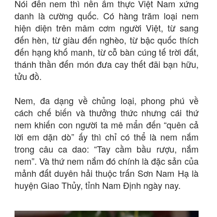
Nói đến nem thì nền ẩm thực Việt Nam xứng
danh là cường quốc. Có hàng trăm loại nem
hiện diện trên mâm cơm người Việt, từ sang
đến hèn, từ giàu đến nghèo, từ bậc quốc thích
đến hạng khố manh, từ cỗ bàn cúng tế trời đất,
thánh thần đến món đưa cay thết đãi bạn hữu,
tửu đồ.
Nem, đa dạng về chủng loại, phong phú về
cách chế biến và thưởng thức nhưng cái thứ
nem khiến con người ta mê mẩn đến “quên cả
lời em dặn dò” ấy thì chỉ có thể là nem nắm
trong câu ca dao: “Tay cầm bầu rượu, nắm
nem”. Và thứ nem nắm đó chính là đặc sản của
mảnh đất duyên hải thuộc trấn Sơn Nam Hạ là
huyện Giao Thủy, tỉnh Nam Định ngày nay.