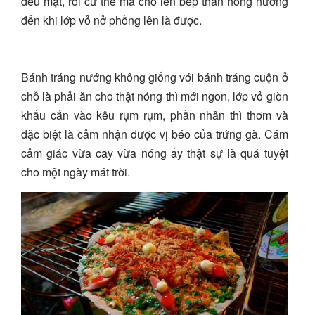
đều mặt, rồi cứ thế mà cho lên bếp than hồng nướng
đến khi lớp vỏ nở phồng lên là được.
Bánh tráng nướng không giống với bánh tráng cuộn ở
chỗ là phải ăn cho thật nóng thì mới ngon, lớp vỏ giòn
khấu cắn vào kêu rụm rụm, phần nhân thì thơm và
đặc biệt là cảm nhận được vị béo của trứng gà. Cám
cảm giác vừa cay vừa nóng ấy thật sự là quá tuyệt
cho một ngày mát trời.