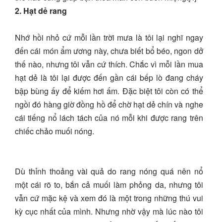
2. Hạt dẻ rang
Nhớ hồi nhỏ cứ mỗi lần trời mưa là tôi lại nghĩ ngay
đến cái món ẩm ương này, chưa biết bổ béo, ngon dở
thế nào, nhưng tôi vẫn cứ thích. Chắc vì mỗi lần mua
hạt dẻ là tôi lại được đến gần cái bếp lò đang cháy
bập bùng ấy để kiếm hơi ấm. Đặc biệt tôi còn có thể
ngồi đó hàng giờ đồng hồ để chờ hạt dẻ chín và nghe
cái tiếng nổ lách tách của nó mỗi khi được rang trên
chiếc chảo muối nóng.
Dù thỉnh thoảng vài quả do rang nóng quá nên nổ
một cái rõ to, bắn cả muối làm phỏng da, nhưng tôi
vẫn cứ mặc kệ và xem đó là một trong những thú vui
kỳ cục nhất của mình. Nhưng nhờ vậy mà lúc nào tôi