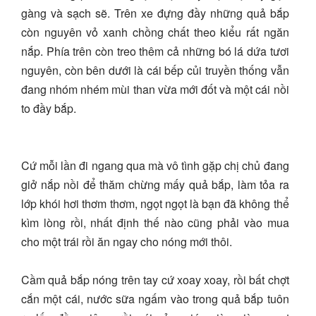
gàng và sạch sẽ. Trên xe đựng đầy những quả bắp
còn nguyên vỏ xanh chồng chất theo kiểu rất ngăn
nắp. Phía trên còn treo thêm cả những bó lá dứa tươi
nguyên, còn bên dưới là cái bếp củi truyền thống vẫn
đang nhóm nhém mùi than vừa mới đốt và một cái nồi
to đầy bắp.
Cứ mỗi lần đi ngang qua mà vô tình gặp chị chủ đang
giở nắp nồi để thăm chừng mấy quả bắp, làm tỏa ra
lớp khói hơi thơm thơm, ngọt ngọt là bạn đã không thể
kìm lòng rồi, nhất định thế nào cũng phải vào mua
cho một trái rồi ăn ngay cho nóng mới thôi.
Cầm quả bắp nóng trên tay cứ xoay xoay, rồi bất chợt
cắn một cái, nước sữa ngấm vào trong quả bắp tuôn