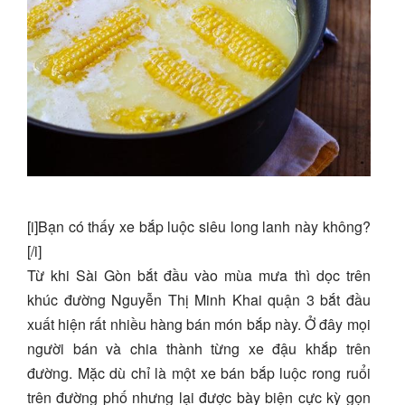
[i]Bạn có thấy xe bắp luộc siêu long lanh này không?
[/i]
Từ khi Sài Gòn bắt đầu vào mùa mưa thì dọc trên
khúc đường Nguyễn Thị Minh Khai quận 3 bắt đầu
xuất hiện rất nhiều hàng bán món bắp này. Ở đây mọi
người bán và chia thành từng xe đậu khắp trên
đường. Mặc dù chỉ là một xe bán bắp luộc rong ruổi
trên đường phố nhưng lại được bày biện cực kỳ gọn