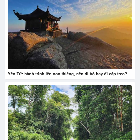
Yên Tử: hành trình lên non thiêng, nên đi bộ hay đi cáp treo?