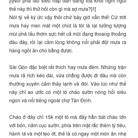
[i]Nồi phá lấu siêu hấp dẫn đang tỏa khói nghi ngút
thế này thì thử hỏi còn gì mà sợ mưa?[/i]
Nói tý về ký ức vậy thôi chứ bây giờ vẫn thế! Cứ trời
mưa hay man mát một chút là tôi là lại tưởng tượng
mùi phá lấu thơm sực hết cả mũi đang thoang thoảng
đâu đây, rồi lại cầm lòng không nổi phải đội mưa ra
hàng ngồi ăn cho bằng được.
Sài Gòn đặc biệt rất thích hay mưa đêm. Những trận
mưa rả rích kéo dài, vừa chẳng được đi đâu mà còn
thường xuyên cảm thấy lạnh và đói. Vào lúc như thế
này chỉ ao ước có một tô cháo sườn nóng hổi siêu
ngon và nổi tiếng ngoài chợ Tân Định.
Cháo ở đây chỉ 15k một tô mà đầy hẳn bát cháo lớn
với bốn, năm cục sườn, phía trên mặt rắc thêm tý tiêu,
hành lá và một tẹo ớt, thế là có ngay một món ăn nhẹ