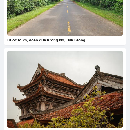
Quốc lộ 28, đoạn qua Krông Nô, Đăk Glong