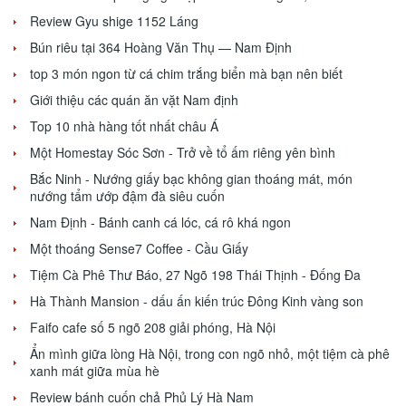
Review Gyu shige 1152 Láng
Bún riêu tại 364 Hoàng Văn Thụ — Nam Định
top 3 món ngon từ cá chim trắng biển mà bạn nên biết
Giới thiệu các quán ăn vặt Nam định
Top 10 nhà hàng tốt nhất châu Á
Một Homestay Sóc Sơn - Trở về tổ ấm riêng yên bình
Bắc Ninh - Nướng giấy bạc không gian thoáng mát, món
nướng tẩm ướp đậm đà siêu cuốn
Nam Định - Bánh canh cá lóc, cá rô khá ngon
Một thoáng Sense7 Coffee - Cầu Giấy
Tiệm Cà Phê Thư Báo, 27 Ngõ 198 Thái Thịnh - Đống Đa
Hà Thành Mansion - dấu ấn kiến trúc Đông Kinh vàng son
Faifo cafe số 5 ngõ 208 giải phóng, Hà Nội
Ẩn mình giữa lòng Hà Nội, trong con ngõ nhỏ, một tiệm cà phê
xanh mát giữa mùa hè
Review bánh cuốn chả Phủ Lý Hà Nam