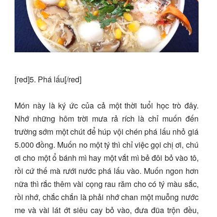
[red]5. Phá lấu[/red]
Món này là ký ức của cả một thời tuổi học trò đây.
Nhớ những hôm trời mưa rả rích là chỉ muốn đến
trường sớm một chút để húp vội chén phá lấu nhỏ giá
5.000 đồng. Muốn no một tý thì chỉ việc gọi chị ơi, chú
ơi cho một ổ bánh mì hay một vắt mì bẻ đôi bỏ vào tô,
rồi cứ thế mà rưới nước phá lấu vào. Muốn ngon hơn
nữa thì rắc thêm vài cọng rau răm cho có tý màu sắc,
rồi nhớ, chắc chắn là phải nhớ chan một muỗng nước
me và vài lát ớt siêu cay bỏ vào, đưa đũa trộn đều,