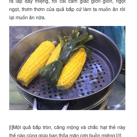
ra lấp đầy miệng, rồi cái cảm giác giòn giòn, ngọt
ngọt, thơm thơm của quả bắp cứ làm ta muốn ăn rồi
lại muốn ăn nữa.
[i]Một quả bắp tròn, căng mộng và chắc hạt thế này
thế nào cũng giúp bạn thỏa mãn cơn buồn miệng.[/i]