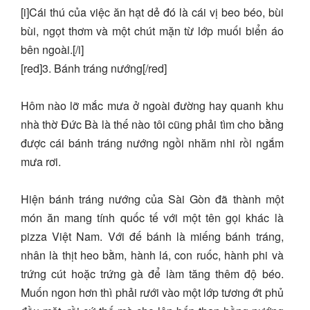
[i]Cái thú của việc ăn hạt dẻ đó là cái vị beo béo, bùi
bùi, ngọt thơm và một chút mặn từ lớp muối biển áo
bên ngoài.[/i]
[red]3. Bánh tráng nướng[/red]
Hôm nào lỡ mắc mưa ở ngoài đường hay quanh khu
nhà thờ Đức Bà là thế nào tôi cũng phải tìm cho bằng
được cái bánh tráng nướng ngồi nhăm nhi rồi ngắm
mưa rơi.
Hiện bánh tráng nướng của Sài Gòn đã thành một
món ăn mang tính quốc tế với một tên gọi khác là
pizza Việt Nam. Với đế bánh là miếng bánh tráng,
nhân là thịt heo bằm, hành lá, con ruốc, hành phi và
trứng cút hoặc trứng gà để làm tăng thêm độ béo.
Muốn ngon hơn thì phải rưới vào một lớp tương ớt phủ