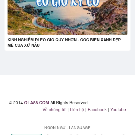
KINH NGHIỆM ĐI EO GIÓ QUY NHƠN - GÓC BIỂN XANH ĐẸP
MÊ CỦA XỨ NẪU
© 2014
OLA88.COM
All Rights Reserved.
Về chúng tôi
|
Liên hệ
|
Facebook
|
Youtube
NGÔN NGỮ · LANGUAGE