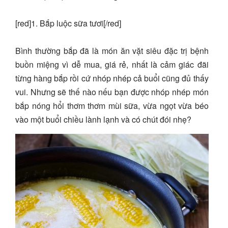
[red]1. Bắp luộc sữa tươi[/red]
Bình thường bắp đã là món ăn vặt siêu đặc trị bệnh
buồn miệng vì dễ mua, giá rẻ, nhất là cảm giác đãi
từng hàng bắp rồi cứ nhóp nhép cả buổi cũng đủ thấy
vui. Nhưng sẽ thế nào nếu bạn được nhóp nhép món
bắp nóng hổi thơm thơm mùi sữa, vừa ngọt vừa béo
vào một buổi chiều lành lạnh và có chút đói nhẹ?