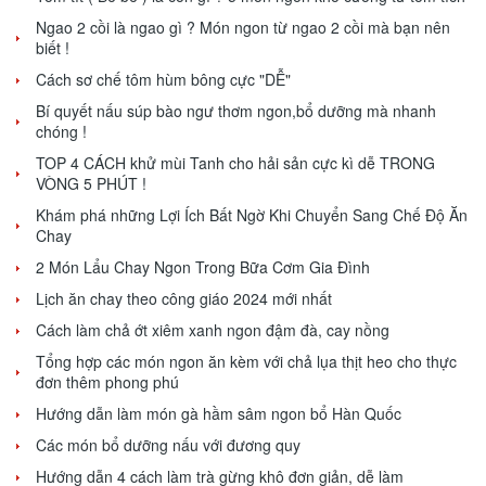
Ngao 2 cồi là ngao gì ? Món ngon từ ngao 2 cồi mà bạn nên
biết !
Cách sơ chế tôm hùm bông cực "DỄ"
Bí quyết nấu súp bào ngư thơm ngon,bổ dưỡng mà nhanh
chóng !
TOP 4 CÁCH khử mùi Tanh cho hải sản cực kì dễ TRONG
VÒNG 5 PHÚT !
Khám phá những Lợi Ích Bất Ngờ Khi Chuyển Sang Chế Độ Ăn
Chay
2 Món Lẩu Chay Ngon Trong Bữa Cơm Gia Đình
Lịch ăn chay theo công giáo 2024 mới nhất
Cách làm chả ớt xiêm xanh ngon đậm đà, cay nồng
Tổng hợp các món ngon ăn kèm với chả lụa thịt heo cho thực
đơn thêm phong phú
Hướng dẫn làm món gà hầm sâm ngon bổ Hàn Quốc
Các món bổ dưỡng nấu với đương quy
Hướng dẫn 4 cách làm trà gừng khô đơn giản, dễ làm