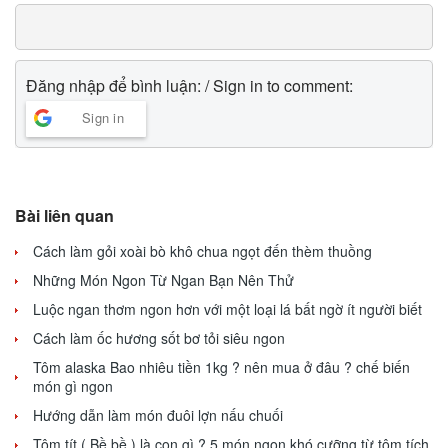
Đăng nhập để bình luận: / Sign in to comment:
Sign in
Bài liên quan
Cách làm gỏi xoài bò khô chua ngọt đến thèm thuồng
Những Món Ngon Từ Ngan Bạn Nên Thử
Luộc ngan thơm ngon hơn với một loại lá bất ngờ ít người biết
Cách làm ốc hương sốt bơ tỏi siêu ngon
Tôm alaska Bao nhiêu tiền 1kg ? nên mua ở đâu ? chế biến
món gì ngon
Hướng dẫn làm món đuôi lợn nấu chuối
Tôm tít ( Bề bề ) là con gì ? 5 món ngon khó cưỡng từ tôm tích