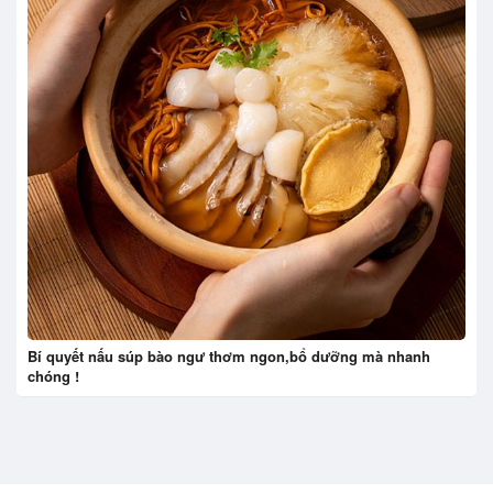
Bí quyết nấu súp bào ngư thơm ngon,bổ dưỡng mà nhanh
chóng !