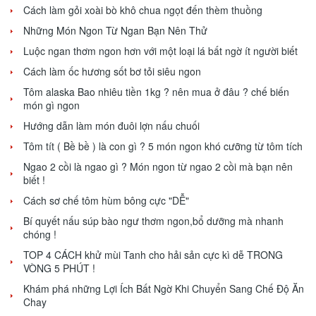
Cách làm gỏi xoài bò khô chua ngọt đến thèm thuồng
Những Món Ngon Từ Ngan Bạn Nên Thử
Luộc ngan thơm ngon hơn với một loại lá bất ngờ ít người biết
Cách làm ốc hương sốt bơ tỏi siêu ngon
Tôm alaska Bao nhiêu tiền 1kg ? nên mua ở đâu ? chế biến
món gì ngon
Hướng dẫn làm món đuôi lợn nấu chuối
Tôm tít ( Bề bề ) là con gì ? 5 món ngon khó cưỡng từ tôm tích
Ngao 2 cồi là ngao gì ? Món ngon từ ngao 2 cồi mà bạn nên
biết !
Cách sơ chế tôm hùm bông cực "DỄ"
Bí quyết nấu súp bào ngư thơm ngon,bổ dưỡng mà nhanh
chóng !
TOP 4 CÁCH khử mùi Tanh cho hải sản cực kì dễ TRONG
VÒNG 5 PHÚT !
Khám phá những Lợi Ích Bất Ngờ Khi Chuyển Sang Chế Độ Ăn
Chay