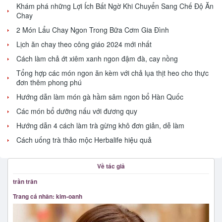
Khám phá những Lợi Ích Bất Ngờ Khi Chuyển Sang Chế Độ Ăn
Chay
2 Món Lẩu Chay Ngon Trong Bữa Cơm Gia Đình
Lịch ăn chay theo công giáo 2024 mới nhất
Cách làm chả ớt xiêm xanh ngon đậm đà, cay nồng
Tổng hợp các món ngon ăn kèm với chả lụa thịt heo cho thực
đơn thêm phong phú
Hướng dẫn làm món gà hầm sâm ngon bổ Hàn Quốc
Các món bổ dưỡng nấu với đương quy
Hướng dẫn 4 cách làm trà gừng khô đơn giản, dễ làm
Cách uống trà thảo mộc Herbalife hiệu quả
Về tác giả
trần trân
Trang cá nhân: kim-oanh