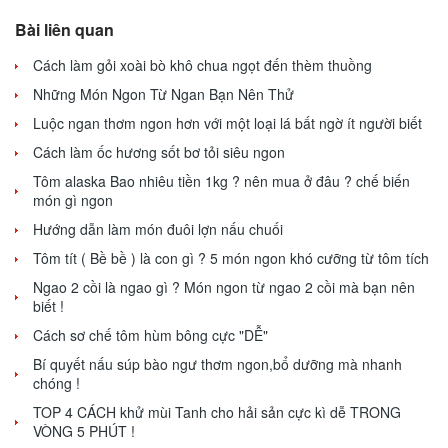
Bài liên quan
Cách làm gỏi xoài bò khô chua ngọt đến thèm thuồng
Những Món Ngon Từ Ngan Bạn Nên Thử
Luộc ngan thơm ngon hơn với một loại lá bất ngờ ít người biết
Cách làm ốc hương sốt bơ tỏi siêu ngon
Tôm alaska Bao nhiêu tiền 1kg ? nên mua ở đâu ? chế biến
món gì ngon
Hướng dẫn làm món đuôi lợn nấu chuối
Tôm tít ( Bề bề ) là con gì ? 5 món ngon khó cưỡng từ tôm tích
Ngao 2 cồi là ngao gì ? Món ngon từ ngao 2 cồi mà bạn nên
biết !
Cách sơ chế tôm hùm bông cực "DỄ"
Bí quyết nấu súp bào ngư thơm ngon,bổ dưỡng mà nhanh
chóng !
TOP 4 CÁCH khử mùi Tanh cho hải sản cực kì dễ TRONG
VÒNG 5 PHÚT !