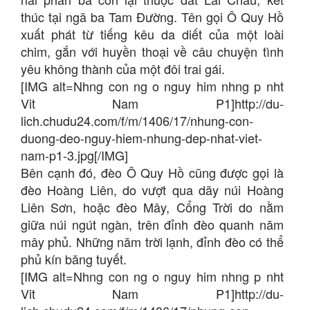
thúc tại ngã ba Tam Đường. Tên gọi Ô Quy Hồ
xuất phát từ tiếng kêu da diết của một loài
chim, gắn với huyền thoại về câu chuyện tình
yêu không thành của một đôi trai gái.
[IMG alt=Nhng con ng o nguy him nhng p nht
Vit Nam P1]http://du-
lich.chudu24.com/f/m/1406/17/nhung-con-
duong-deo-nguy-hiem-nhung-dep-nhat-viet-
nam-p1-3.jpg[/IMG]
Bên cạnh đó, đèo Ô Quy Hồ cũng được gọi là
đèo Hoàng Liên, do vượt qua dãy núi Hoàng
Liên Sơn, hoặc đèo Mây, Cổng Trời do nằm
giữa núi ngút ngàn, trên đỉnh đèo quanh năm
mây phủ. Những năm trời lạnh, đỉnh đèo có thể
phủ kín băng tuyết.
[IMG alt=Nhng con ng o nguy him nhng p nht
Vit Nam P1]http://du-