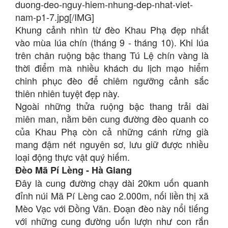
duong-deo-nguy-hiem-nhung-dep-nhat-viet-
nam-p1-7.jpg[/IMG]
Khung cảnh nhìn từ đèo Khau Phạ đẹp nhất
vào mùa lúa chín (tháng 9 - tháng 10). Khi lúa
trên chân ruộng bậc thang Tú Lệ chín vàng là
thời điểm mà nhiều khách du lịch mạo hiểm
chinh phục đèo để chiêm ngưỡng cảnh sắc
thiên nhiên tuyệt đẹp này.
Ngoài những thửa ruộng bậc thang trải dài
miên man, nằm bên cung đường đèo quanh co
của Khau Phạ còn cả những cánh rừng già
mang đậm nét nguyên sơ, lưu giữ được nhiều
loại động thực vật quý hiếm.
Đèo Mã Pí Lèng - Hà Giang
Đây là cung đường chạy dài 20km uốn quanh
đỉnh núi Mã Pí Lèng cao 2.000m, nối liền thị xã
Mèo Vạc với Đồng Văn. Đoạn đèo này nổi tiếng
với những cung đường uốn lượn như con rắn