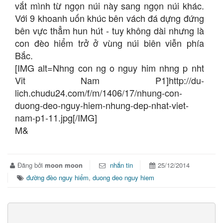
vắt mình từ ngọn núi này sang ngọn núi khác.
Với 9 khoanh uốn khúc bên vách đá dựng đứng
bên vực thẳm hun hút - tuy không dài nhưng là
con đèo hiểm trở ở vùng núi biên viễn phía
Bắc.
[IMG alt=Nhng con ng o nguy him nhng p nht
Vit Nam P1]http://du-
lich.chudu24.com/f/m/1406/17/nhung-con-
duong-deo-nguy-hiem-nhung-dep-nhat-viet-
nam-p1-11.jpg[/IMG]
M&
Đăng bởi
moon moon
nhắn tin
25/12/2014
đường đèo nguy hiểm
,
duong deo nguy hiem