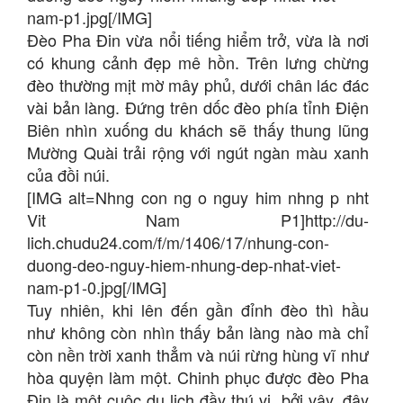
nam-p1.jpg[/IMG]
Đèo Pha Đin vừa nổi tiếng hiểm trở, vừa là nơi
có khung cảnh đẹp mê hồn. Trên lưng chừng
đèo thường mịt mờ mây phủ, dưới chân lác đác
vài bản làng. Đứng trên dốc đèo phía tỉnh Điện
Biên nhìn xuống du khách sẽ thấy thung lũng
Mường Quài trải rộng với ngút ngàn màu xanh
của đồi núi.
[IMG alt=Nhng con ng o nguy him nhng p nht
Vit Nam P1]http://du-
lich.chudu24.com/f/m/1406/17/nhung-con-
duong-deo-nguy-hiem-nhung-dep-nhat-viet-
nam-p1-0.jpg[/IMG]
Tuy nhiên, khi lên đến gần đỉnh đèo thì hầu
như không còn nhìn thấy bản làng nào mà chỉ
còn nền trời xanh thẳm và núi rừng hùng vĩ như
hòa quyện làm một. Chinh phục được đèo Pha
Ðin là một cuộc du lịch đầy thú vị, bởi vậy, đây