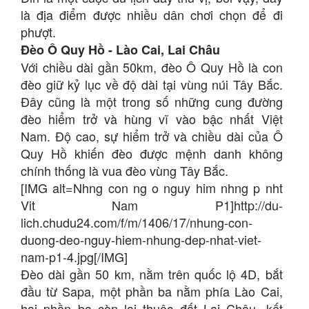
là địa điểm được nhiều dân chơi chọn để đi
phượt.
Đèo Ô Quy Hồ - Lào Cai, Lai Châu
Với chiều dài gần 50km, đèo Ô Quy Hồ là con
đèo giữ kỷ lục về độ dài tại vùng núi Tây Bắc.
Đây cũng là một trong số những cung đường
đèo hiểm trở và hùng vĩ vào bậc nhất Việt
Nam. Độ cao, sự hiểm trở và chiều dài của Ô
Quy Hồ khiến đèo được mệnh danh không
chính thống là vua đèo vùng Tây Bắc.
[IMG alt=Nhng con ng o nguy him nhng p nht
Vit Nam P1]http://du-
lich.chudu24.com/f/m/1406/17/nhung-con-
duong-deo-nguy-hiem-nhung-dep-nhat-viet-
nam-p1-4.jpg[/IMG]
Đèo dài gần 50 km, nằm trên quốc lộ 4D, bắt
đầu từ Sapa, một phần ba nằm phía Lào Cai,
hai phần ba còn lại thuộc đất Lai Châu, kết