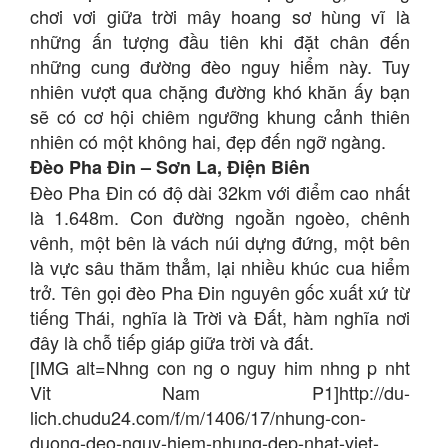
chơi vơi giữa trời mây hoang sơ hùng vĩ là
những ấn tượng đầu tiên khi đặt chân đến
những cung đường đèo nguy hiểm này. Tuy
nhiên vượt qua chặng đường khó khăn ấy bạn
sẽ có cơ hội chiêm ngưỡng khung cảnh thiên
nhiên có một không hai, đẹp đến ngỡ ngàng.
Đèo Pha Đin – Sơn La, Điện Biên
Đèo Pha Đin có độ dài 32km với điểm cao nhất
là 1.648m. Con đường ngoằn ngoèo, chênh
vênh, một bên là vách núi dựng đứng, một bên
là vực sâu thăm thẳm, lại nhiều khúc cua hiểm
trở. Tên gọi đèo Pha Đin nguyên gốc xuất xứ từ
tiếng Thái, nghĩa là Trời và Đất, hàm nghĩa nơi
đây là chỗ tiếp giáp giữa trời và đất.
[IMG alt=Nhng con ng o nguy him nhng p nht
Vit Nam P1]http://du-
lich.chudu24.com/f/m/1406/17/nhung-con-
duong-deo-nguy-hiem-nhung-dep-nhat-viet-