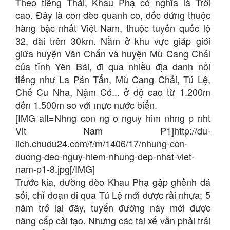
Theo tiếng Thái, Khau Phạ có nghĩa là Trời
cao. Đây là con đèo quanh co, dốc đứng thuộc
hàng bậc nhất Việt Nam, thuộc tuyến quốc lộ
32, dài trên 30km. Nằm ở khu vực giáp giới
giữa huyện Văn Chấn và huyện Mù Cang Chải
của tỉnh Yên Bái, đi qua nhiều địa danh nổi
tiếng như La Pán Tẩn, Mù Cang Chải, Tú Lệ,
Chế Cu Nha, Nậm Có... ở độ cao từ 1.200m
đến 1.500m so với mực nước biển.
[IMG alt=Nhng con ng o nguy him nhng p nht
Vit Nam P1]http://du-
lich.chudu24.com/f/m/1406/17/nhung-con-
duong-deo-nguy-hiem-nhung-dep-nhat-viet-
nam-p1-8.jpg[/IMG]
Trước kia, đường đèo Khau Phạ gập ghềnh đá
sỏi, chỉ đoạn đi qua Tú Lệ mới được rải nhựa; 5
năm trở lại đây, tuyến đường này mới được
nâng cấp cải tạo. Nhưng các tài xế vẫn phải trải