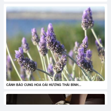
CẢNH BÁO CUNG HOA OẢI HƯƠNG THÁI BÌNH...