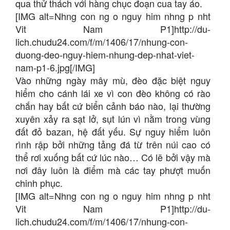
qua thử thách với hàng chục đoạn cua tay áo.
[IMG alt=Nhng con ng o nguy him nhng p nht
Vit Nam P1]http://du-
lich.chudu24.com/f/m/1406/17/nhung-con-
duong-deo-nguy-hiem-nhung-dep-nhat-viet-
nam-p1-6.jpg[/IMG]
Vào những ngày mây mù, đèo đặc biệt nguy
hiểm cho cánh lái xe vì con đèo không có rào
chắn hay bất cứ biển cảnh báo nào, lại thường
xuyên xảy ra sạt lở, sụt lún vì nằm trong vùng
đất đỏ bazan, hệ đất yếu. Sự nguy hiểm luôn
rình rập bởi những tảng đá từ trên núi cao có
thể rơi xuống bất cứ lúc nào… Có lẽ bởi vậy mà
nơi đây luôn là điểm mà các tay phượt muốn
chinh phục.
[IMG alt=Nhng con ng o nguy him nhng p nht
Vit Nam P1]http://du-
lich.chudu24.com/f/m/1406/17/nhung-con-