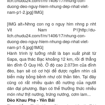
lich.chudu24.com/f/m/1406/17/nhung-con-
duong-deo-nguy-hiem-nhung-dep-nhat-viet-
nam-p1-2.jpg[/IMG]
[IMG alt=Nhng con ng o nguy him nhng p nht
Vit Nam P1]http://du-
lich.chudu24.com/f/m/1406/17/nhung-con-
duong-deo-nguy-hiem-nhung-dep-nhat-viet-
nam-p1-5.jpg[/IMG]
Hành trình lý tưởng nhất là bạn xuất phát từ
Sapa, qua thác Bạc khoảng 12 km, rồi đi thẳng
lên đỉnh Ô Quy Hồ. Ở độ cao 2.073m của đỉnh
đèo, bạn sẽ có cơ hội để được ngắm nhìn cả
biển mây bồng bềnh như cõi thần tiên. Tại đây
cũng có rất nhiều quán đồ nướng của người
dân đại phương. Bạn có thể thưởng thức nhiều
món như thịt nướng, trứng nướng, cơm lam...
Đèo Khau Phạ - Yên Bái