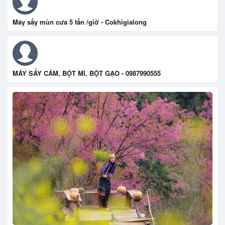
Máy sấy mùn cưa 5 tấn /giờ - Cokhigialong
MÁY SẤY CÁM, BỘT MÌ, BỘT GẠO - 0987990555