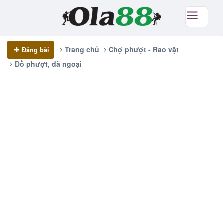
Trang chủ
Chợ phượt - Rao vặt
Đăng bài
Đồ phượt, dã ngoại