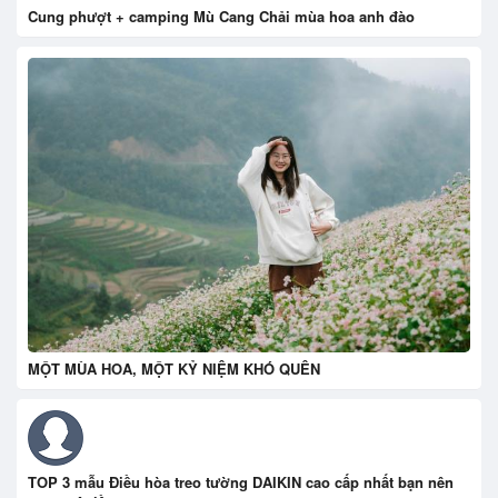
Cung phượt + camping Mù Cang Chải mùa hoa anh đào
MỘT MÙA HOA, MỘT KỶ NIỆM KHÓ QUÊN
TOP 3 mẫu Điều hòa treo tường DAIKIN cao cấp nhất bạn nên