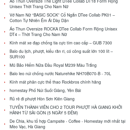
Áo Thun Oversize The Light DTee Collab DT18 Form Rộng
Unisex Thời Trang Cho Nam Nữ
Vớ Nam Nữ “BASIC SOCK” Cổ Ngắn DTee Collab PK01 –
Cotton Tự Nhiên Êm Ái Dày Dặn
Áo Thun Oversize ROCKA DTee Collab Form Rộng Unisex
DT4 – Thời Trang Cho Nam Nữ
Kính mát xe đạp chống tia cực tím cao cấp – GUB 7300
Balo du lịch, phượt, kiểu rằn ri, có công suất lớn 100 lít –
SUR100
Mũ Bảo Hiểm Nửa Đầu Royal M239 Màu Trắng
Balo leo núi chống nước Naturehike NH70B070-B - 70L
Kính mát phân cực thể thao Rockbros chính hãng
homestay Phố Núi Suối Giàng, Yên Bái
Rủ rê đi phượt Hòn Sơn Kiên Giang
TUYỂN THÀNH VIÊN CHO 2 TOUR PHƯỢT HÀ GIANG KHỞI
HÀNH TỪ SÀI GÒN (5 NGÀY 5 ĐÊM)
De Chia, khu tổ hợp Campsite - Coffee - Homestay mới nhất tại
Mèo Vạc, Hà Giang