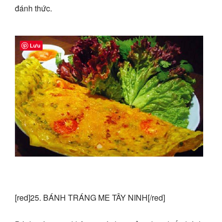
đánh thức.
Lưu
[red]25. BÁNH TRÁNG ME TÂY NINH[/red]