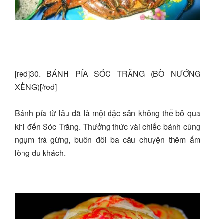
[red]30. BÁNH PÍA SÓC TRĂNG (BÒ NƯỚNG
XẺNG)[/red]
Bánh pía từ lâu đã là một đặc sản không thể bỏ qua
khi đến Sóc Trăng. Thưởng thức vài chiếc bánh cùng
ngụm trà gừng, buôn đôi ba câu chuyện thêm ấm
lòng du khách.