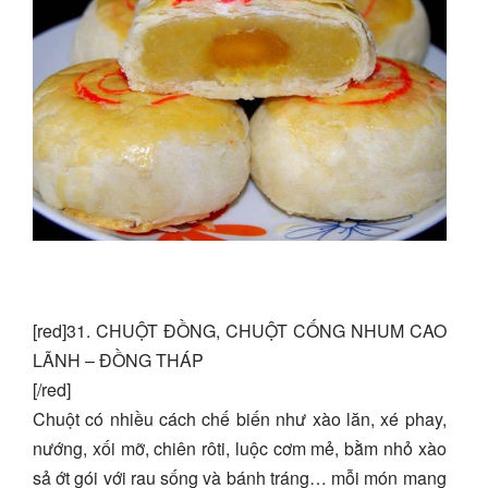
[red]31. CHUỘT ĐỒNG, CHUỘT CỐNG NHUM CAO
LÃNH – ĐỒNG THÁP
[/red]
Chuột có nhiều cách chế biến như xào lăn, xé phay,
nướng, xối mỡ, chiên rôti, luộc cơm mẻ, bằm nhỏ xào
sả ớt gói với rau sống và bánh tráng… mỗi món mang