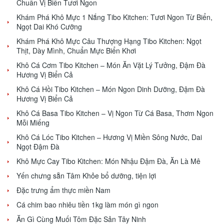
Chuẩn Vị Biển Tươi Ngon
Khám Phá Khô Mực 1 Nắng Tibo Kitchen: Tươi Ngon Từ Biển,
Ngọt Dai Khó Cưỡng
Khám Phá Khô Mực Câu Thượng Hạng Tibo Kitchen: Ngọt
Thịt, Dày Mình, Chuẩn Mực Biển Khơi
Khô Cá Cơm Tibo Kitchen – Món Ăn Vặt Lý Tưởng, Đậm Đà
Hương Vị Biển Cả
Khô Cá Hồi Tibo Kitchen – Món Ngon Dinh Dưỡng, Đậm Đà
Hương Vị Biển Cả
Khô Cá Basa Tibo Kitchen – Vị Ngon Từ Cá Basa, Thơm Ngon
Mỗi Miếng
Khô Cá Lóc Tibo Kitchen – Hương Vị Miền Sông Nước, Dai
Ngọt Đậm Đà
Khô Mực Cay Tibo Kitchen: Món Nhậu Đậm Đà, Ăn Là Mê
Yến chưng sẵn Tâm Khỏe bổ dưỡng, tiện lợi
Đặc trưng ẩm thực miền Nam
Cá chim bao nhiêu tiền 1kg làm món gì ngon
Ăn Gì Cùng Muối Tôm Đặc Sản Tây Ninh