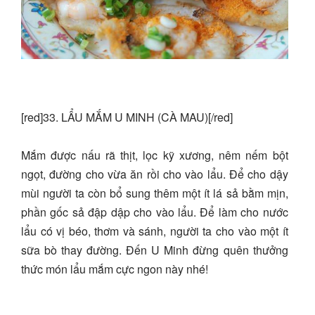
[red]33. LẨU MẮM U MINH (CÀ MAU)[/red]
Mắm được nấu rã thịt, lọc kỹ xương, nêm nếm bột
ngọt, đường cho vừa ăn rồi cho vào lẩu. Để cho dậy
mùi người ta còn bổ sung thêm một ít lá sả bằm mịn,
phần gốc sả đập dập cho vào lẩu. Để làm cho nước
lẩu có vị béo, thơm và sánh, người ta cho vào một ít
sữa bò thay đường. Đến U Minh đừng quên thưởng
thức món lẩu mắm cực ngon này nhé!