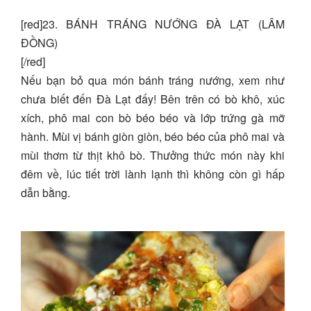
[red]23. BÁNH TRÁNG NƯỚNG ĐÀ LẠT (LÂM
ĐỒNG)
[/red]
Nếu bạn bỏ qua món bánh tráng nướng, xem như
chưa biết đến Đà Lạt đấy! Bên trên có bò khô, xúc
xích, phô mai con bò béo béo và lớp trứng gà mỡ
hành. Mùi vị bánh giòn giòn, béo béo của phô mai và
mùi thơm từ thịt khô bò. Thưởng thức món này khi
đêm về, lúc tiết trời lành lạnh thì không còn gì hấp
dẫn bằng.