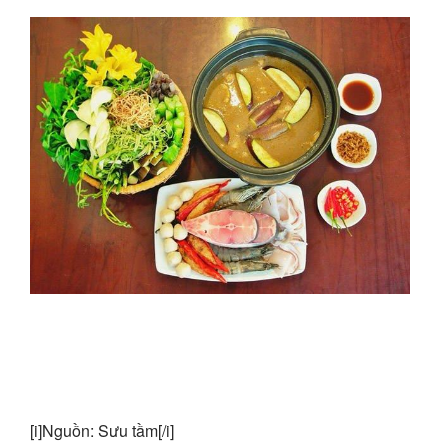
[i]Nguồn: Sưu tầm[/i]