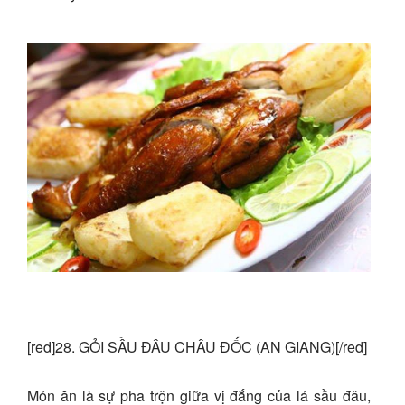
[red]28. GỎI SẦU ĐÂU CHÂU ĐỐC (AN GIANG)[/red]
Món ăn là sự pha trộn giữa vị đắng của lá sầu đâu,