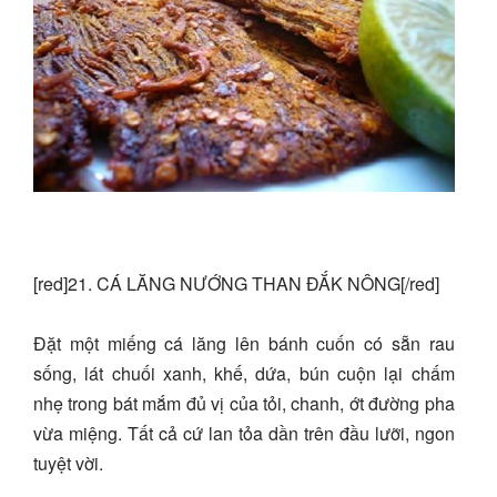
[red]21. CÁ LĂNG NƯỚNG THAN ĐẮK NÔNG[/red]
Đặt một miếng cá lăng lên bánh cuốn có sẵn rau
sống, lát chuối xanh, khế, dứa, bún cuộn lại chấm
nhẹ trong bát mắm đủ vị của tỏi, chanh, ớt đường pha
vừa miệng. Tất cả cứ lan tỏa dần trên đầu lưỡi, ngon
tuyệt vời.