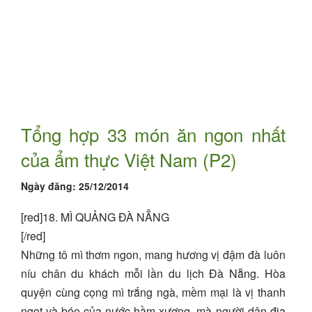
Tổng hợp 33 món ăn ngon nhất
của ẩm thực Việt Nam (P2)
Ngày đăng:
25/12/2014
[red]18. MÌ QUẢNG ĐÀ NẴNG
[/red]
Những tô mì thơm ngon, mang hương vị đậm đà luôn
níu chân du khách mỗi lần du lịch Đà Nẵng. Hòa
quyện cùng cọng mì trắng ngà, mềm mại là vị thanh
ngọt và béo của nước hầm xương, mà người dân địa