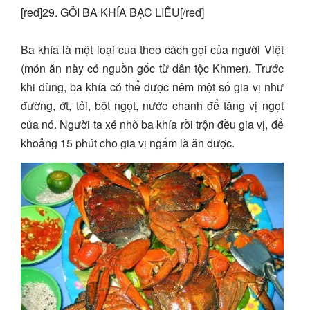
[red]29. GỎI BA KHÍA BẠC LIÊU[/red]
Ba khía là một loại cua theo cách gọi của người Việt
(món ăn này có nguồn gốc từ dân tộc Khmer). Trước
khi dùng, ba khía có thể được nêm một số gia vị như
đường, ớt, tỏi, bột ngọt, nước chanh để tăng vị ngọt
của nó. Người ta xé nhỏ ba khía rồi trộn đều gia vị, để
khoảng 15 phút cho gia vị ngấm là ăn được.