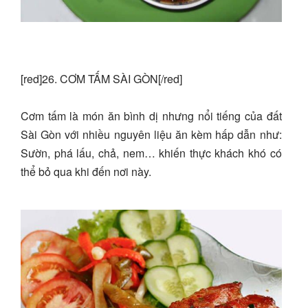
[red]26. CƠM TẤM SÀI GÒN[/red]
Cơm tấm là món ăn bình dị nhưng nổi tiếng của đất
Sài Gòn với nhiều nguyên liệu ăn kèm hấp dẫn như:
Sườn, phá lấu, chả, nem… khiến thực khách khó có
thể bỏ qua khi đến nơi này.