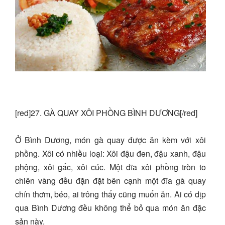
[red]27. GÀ QUAY XÔI PHỒNG BÌNH DƯƠNG[/red]
Ở Bình Dương, món gà quay được ăn kèm với xôi
phồng. Xôi có nhiều loại: Xôi đậu đen, đậu xanh, đậu
phộng, xôi gấc, xôi cúc. Một đĩa xôi phồng tròn to
chiên vàng đều đặn đặt bên cạnh một đĩa gà quay
chín thơm, béo, ai trông thấy cũng muốn ăn. Ai có dịp
qua Bình Dương đều không thể bỏ qua món ăn đặc
sản này.