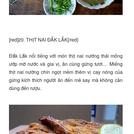
[red]20. THỊT NAI ĐẮK LẮK[/red]
Đắk Lắk nổi tiếng với món thịt nai nướng thái mỏng
ướp mỡ nước và gia vị, ăn cùng gừng tươi… Miếng
thịt nai nướng chín ngọt mềm thêm vị cay nóng của
gừng kích thích người ăn đến mê say mà không cần
dùng đến rượu.