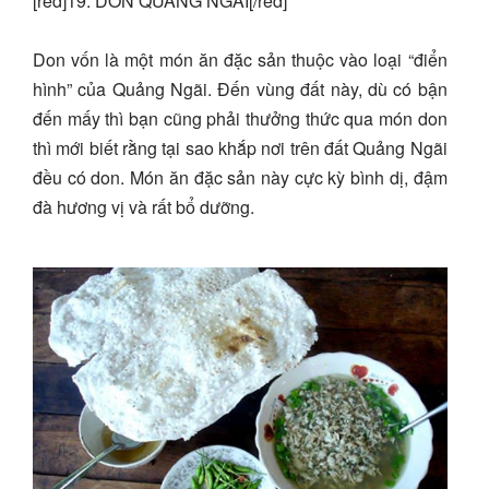
[red]19. DON QUẢNG NGÃI[/red]
Don vốn là một món ăn đặc sản thuộc vào loại “điển
hình” của Quảng Ngãi. Đến vùng đất này, dù có bận
đến mấy thì bạn cũng phải thưởng thức qua món don
thì mới biết rằng tại sao khắp nơi trên đất Quảng Ngãi
đều có don. Món ăn đặc sản này cực kỳ bình dị, đậm
đà hương vị và rất bổ dưỡng.