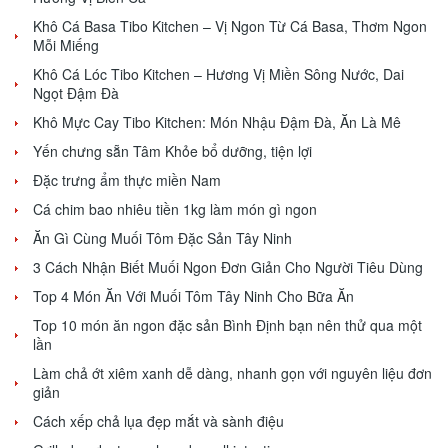
Khô Cá Basa Tibo Kitchen – Vị Ngon Từ Cá Basa, Thơm Ngon
Mỗi Miếng
Khô Cá Lóc Tibo Kitchen – Hương Vị Miền Sông Nước, Dai
Ngọt Đậm Đà
Khô Mực Cay Tibo Kitchen: Món Nhậu Đậm Đà, Ăn Là Mê
Yến chưng sẵn Tâm Khỏe bổ dưỡng, tiện lợi
Đặc trưng ẩm thực miền Nam
Cá chim bao nhiêu tiền 1kg làm món gì ngon
Ăn Gì Cùng Muối Tôm Đặc Sản Tây Ninh
3 Cách Nhận Biết Muối Ngon Đơn Giản Cho Người Tiêu Dùng
Top 4 Món Ăn Với Muối Tôm Tây Ninh Cho Bữa Ăn
Top 10 món ăn ngon đặc sản Bình Định bạn nên thử qua một
lần
Làm chả ớt xiêm xanh dễ dàng, nhanh gọn với nguyên liệu đơn
giản
Cách xếp chả lụa đẹp mắt và sành điệu