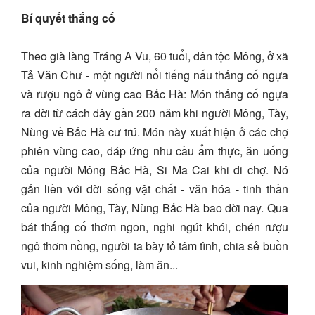
Bí quyết thắng cố
Theo già làng Tráng A Vu, 60 tuổi, dân tộc Mông, ở xã
Tả Văn Chư - một người nổi tiếng nấu thắng cố ngựa
và rượu ngô ở vùng cao Bắc Hà: Món thắng cố ngựa
ra đời từ cách đây gần 200 năm khi người Mông, Tày,
Nùng về Bắc Hà cư trú. Món này xuất hiện ở các chợ
phiên vùng cao, đáp ứng nhu cầu ẩm thực, ăn uống
của người Mông Bắc Hà, Si Ma Cai khi đi chợ. Nó
gắn liền với đời sống vật chất - văn hóa - tinh thần
của người Mông, Tày, Nùng Bắc Hà bao đời nay. Qua
bát thắng cố thơm ngon, nghi ngút khói, chén rượu
ngô thơm nồng, người ta bày tỏ tâm tình, chia sẻ buồn
vui, kinh nghiệm sống, làm ăn...