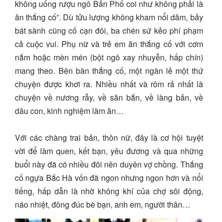
không uống rượu ngô Bản Phố coi như không phải là
ăn thắng cố”. Dù tửu lượng không kham nổi dăm, bảy
bát sành cũng cố cạn đôi, ba chén sứ kẻo phí phạm
cả cuộc vui. Phụ nữ và trẻ em ăn thắng cố với cơm
nắm hoặc mèn mén (bột ngô xay nhuyễn, hấp chín)
mang theo. Bên bàn thắng cố, một ngàn lẻ một thứ
chuyện được khơi ra. Nhiều nhất và rôm rả nhất là
chuyện về nương rẫy, về săn bắn, về làng bản, về
dâu con, kinh nghiệm làm ăn…
Với các chàng trai bản, thôn nữ, đây là cơ hội tuyệt
vời để làm quen, kết bạn, yêu đương và qua những
buổi này đã có nhiều đôi nên duyên vợ chồng. Thắng
cố ngựa Bắc Hà vốn đã ngon nhưng ngon hơn và nổi
tiếng, hấp dẫn là nhờ không khí của chợ sôi động,
náo nhiệt, đông đúc bè bạn, anh em, người thân…