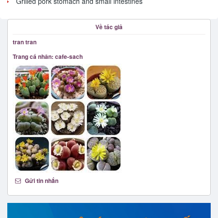
Grilled pork stomach and small intestines
Về tác giả
tran tran
Trang cá nhân: cafe-sach
Gửi tin nhắn