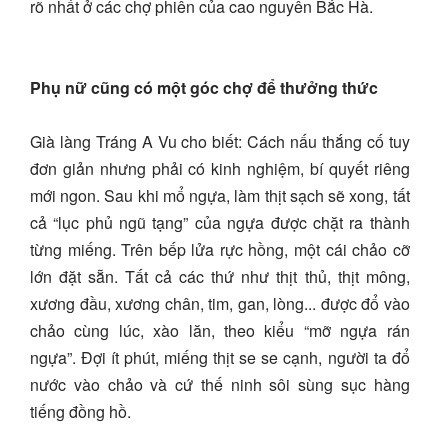
rõ nhất ở các chợ phiên của cao nguyên Bắc Hà.
Phụ nữ cũng có một góc chợ để thưởng thức
Già làng Tráng A Vu cho biết: Cách nấu thắng cố tuy
đơn giản nhưng phải có kinh nghiệm, bí quyết riêng
mới ngon. Sau khi mổ ngựa, làm thịt sạch sẽ xong, tất
cả “lục phủ ngũ tạng” của ngựa được chặt ra thành
từng miếng. Trên bếp lửa rực hồng, một cái chảo cỡ
lớn đặt sẵn. Tất cả các thứ như thịt thủ, thịt mông,
xương đầu, xương chân, tim, gan, lòng... được đổ vào
chảo cùng lúc, xào lăn, theo kiểu “mỡ ngựa rán
ngựa”. Đợi ít phút, miếng thịt se se cạnh, người ta đổ
nước vào chảo và cứ thế ninh sôi sùng sục hàng
tiếng đồng hồ.