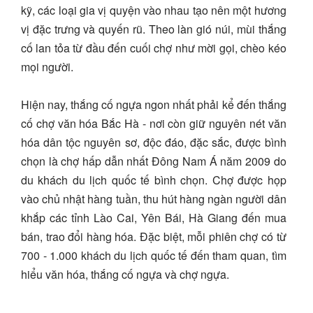
kỹ, các loại gia vị quyện vào nhau tạo nên một hương
vị đặc trưng và quyến rũ. Theo làn gió núi, mùi thắng
cố lan tỏa từ đầu đến cuối chợ như mời gọi, chèo kéo
mọi người.
Hiện nay, thắng cố ngựa ngon nhất phải kể đến thắng
cố chợ văn hóa Bắc Hà - nơi còn giữ nguyên nét văn
hóa dân tộc nguyên sơ, độc đáo, đặc sắc, được bình
chọn là chợ hấp dẫn nhất Đông Nam Á năm 2009 do
du khách du lịch quốc tế bình chọn. Chợ được họp
vào chủ nhật hàng tuần, thu hút hàng ngàn người dân
khắp các tỉnh Lào Cai, Yên Bái, Hà Giang đến mua
bán, trao đổi hàng hóa. Đặc biệt, mỗi phiên chợ có từ
700 - 1.000 khách du lịch quốc tế đến tham quan, tìm
hiểu văn hóa, thắng cố ngựa và chợ ngựa.