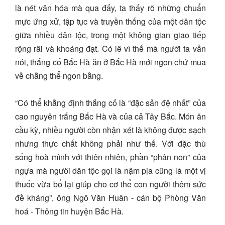
là nét văn hóa mà qua đấy, ta thấy rõ những chuẩn
mực ứng xử, tập tục và truyền thống của một dân tộc
giữa nhiều dân tộc, trong một không gian giao tiếp
rộng rãi và khoáng đạt. Có lẽ vì thế mà người ta vẫn
nói, thắng cố Bắc Hà ăn ở Bắc Hà mới ngon chứ mua
về chẳng thể ngon bằng.
“Có thể khẳng định thắng cố là “đặc sản đệ nhất” của
cao nguyên trắng Bắc Hà và của cả Tây Bắc. Món ăn
cầu kỳ, nhiều người còn nhận xét là không được sạch
nhưng thực chất không phải như thế. Với đặc thù
sống hoà mình với thiên nhiên, phần “phân non” của
ngựa mà người dân tộc gọi là nậm pịa cũng là một vị
thuốc vừa bổ lại giúp cho cơ thể con người thêm sức
đề kháng”, ông Ngô Văn Huân - cán bộ Phòng Văn
hoá - Thông tin huyện Bắc Hà.