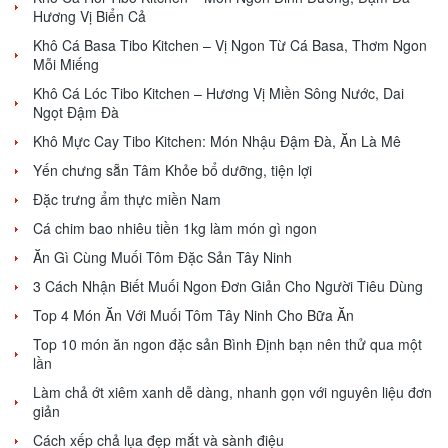
Hương Vị Biển Cả
Khô Cá Basa Tibo Kitchen – Vị Ngon Từ Cá Basa, Thơm Ngon
Mỗi Miếng
Khô Cá Lóc Tibo Kitchen – Hương Vị Miền Sông Nước, Dai
Ngọt Đậm Đà
Khô Mực Cay Tibo Kitchen: Món Nhậu Đậm Đà, Ăn Là Mê
Yến chưng sẵn Tâm Khỏe bổ dưỡng, tiện lợi
Đặc trưng ẩm thực miền Nam
Cá chim bao nhiêu tiền 1kg làm món gì ngon
Ăn Gì Cùng Muối Tôm Đặc Sản Tây Ninh
3 Cách Nhận Biết Muối Ngon Đơn Giản Cho Người Tiêu Dùng
Top 4 Món Ăn Với Muối Tôm Tây Ninh Cho Bữa Ăn
Top 10 món ăn ngon đặc sản Bình Định bạn nên thử qua một
lần
Làm chả ớt xiêm xanh dễ dàng, nhanh gọn với nguyên liệu đơn
giản
Cách xếp chả lụa đẹp mắt và sành điệu