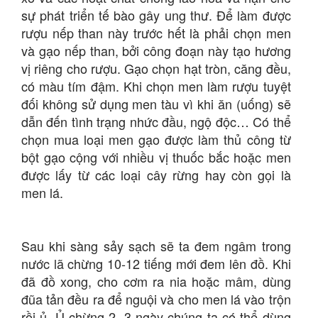
sự phát triển tế bào gây ung thư. Để làm được
rượu nếp than này trước hết là phải chọn men
và gạo nếp than, bởi công đoạn này tạo hương
vị riêng cho rượu. Gạo chọn hạt tròn, căng đều,
có màu tím đậm. Khi chọn men làm rượu tuyệt
đối không sử dụng men tàu vì khi ăn (uống) sẽ
dẫn đến tình trạng nhức đầu, ngộ độc… Có thể
chọn mua loại men gạo được làm thủ công từ
bột gạo cộng với nhiều vị thuốc bắc hoặc men
được lấy từ các loại cây rừng hay còn gọi là
men lá.
Sau khi sàng sảy sạch sẽ ta đem ngâm trong
nước lã chừng 10-12 tiếng mới đem lên đồ. Khi
đã đồ xong, cho cơm ra nia hoặc mâm, dùng
đũa tản đều ra để nguội và cho men lá vào trộn
rồi ủ. Ủ chừng 2, 3 ngày chúng ta có thể dùng