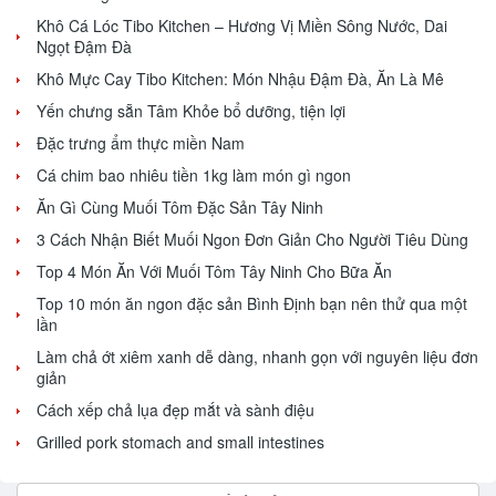
Khô Cá Lóc Tibo Kitchen – Hương Vị Miền Sông Nước, Dai
Ngọt Đậm Đà
Khô Mực Cay Tibo Kitchen: Món Nhậu Đậm Đà, Ăn Là Mê
Yến chưng sẵn Tâm Khỏe bổ dưỡng, tiện lợi
Đặc trưng ẩm thực miền Nam
Cá chim bao nhiêu tiền 1kg làm món gì ngon
Ăn Gì Cùng Muối Tôm Đặc Sản Tây Ninh
3 Cách Nhận Biết Muối Ngon Đơn Giản Cho Người Tiêu Dùng
Top 4 Món Ăn Với Muối Tôm Tây Ninh Cho Bữa Ăn
Top 10 món ăn ngon đặc sản Bình Định bạn nên thử qua một
lần
Làm chả ớt xiêm xanh dễ dàng, nhanh gọn với nguyên liệu đơn
giản
Cách xếp chả lụa đẹp mắt và sành điệu
Grilled pork stomach and small intestines