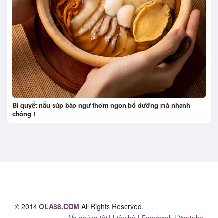
Bí quyết nấu súp bào ngư thơm ngon,bổ dưỡng mà nhanh
chóng !
© 2014
OLA88.COM
All Rights Reserved.
Về chúng tôi
|
Liên hệ
|
Facebook
|
Youtube