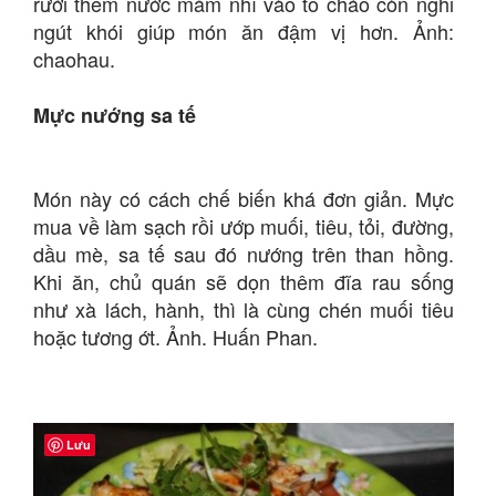
rưới thêm nước mắm nhĩ vào tô cháo còn nghi
ngút khói giúp món ăn đậm vị hơn. Ảnh:
chaohau.
Mực nướng sa tế
Món này có cách chế biến khá đơn giản. Mực
mua về làm sạch rồi ướp muối, tiêu, tỏi, đường,
dầu mè, sa tế sau đó nướng trên than hồng.
Khi ăn, chủ quán sẽ dọn thêm đĩa rau sống
như xà lách, hành, thì là cùng chén muối tiêu
hoặc tương ớt. Ảnh. Huấn Phan.
Lưu