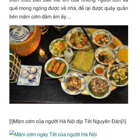
quê mong ngóng được về nhà, để lại được quây quần
bên mâm cơm đầm ấm ấy…
[i]Mâm cơm của người Hà Nội dịp Tết Nguyên Đán[/i]