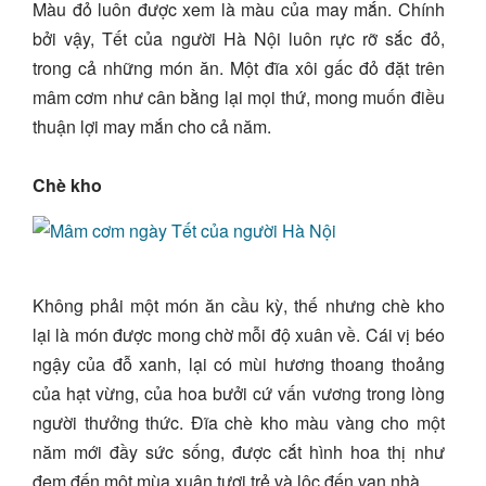
Màu đỏ luôn được xem là màu của may mắn. Chính
bởi vậy, Tết của người Hà Nội luôn rực rỡ sắc đỏ,
trong cả những món ăn. Một đĩa xôi gấc đỏ đặt trên
mâm cơm như cân bằng lại mọi thứ, mong muốn điều
thuận lợi may mắn cho cả năm.
Chè kho
Không phải một món ăn cầu kỳ, thế nhưng chè kho
lại là món được mong chờ mỗi độ xuân về. Cái vị béo
ngậy của đỗ xanh, lại có mùi hương thoang thoảng
của hạt vừng, của hoa bưởi cứ vấn vương trong lòng
người thưởng thức. Đĩa chè kho màu vàng cho một
năm mới đầy sức sống, được cắt hình hoa thị như
đem đến một mùa xuân tươi trẻ và lộc đến vạn nhà.