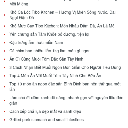
Mỗi Miếng
Khô Cá Lóc Tibo Kitchen – Hương Vị Miền Sông Nước, Dai
Ngọt Đậm Đà
Khô Mực Cay Tibo Kitchen: Món Nhậu Đậm Đà, Ăn Là Mê
Yến chưng sẵn Tâm Khỏe bổ dưỡng, tiện lợi
Đặc trưng ẩm thực miền Nam
Cá chim bao nhiêu tiền 1kg làm món gì ngon
Ăn Gì Cùng Muối Tôm Đặc Sản Tây Ninh
3 Cách Nhận Biết Muối Ngon Đơn Giản Cho Người Tiêu Dùng
Top 4 Món Ăn Với Muối Tôm Tây Ninh Cho Bữa Ăn
Top 10 món ăn ngon đặc sản Bình Định bạn nên thử qua một
lần
Làm chả ớt xiêm xanh dễ dàng, nhanh gọn với nguyên liệu đơn
giản
Cách xếp chả lụa đẹp mắt và sành điệu
Grilled pork stomach and small intestines