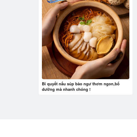
Bí quyết nấu súp bào ngư thơm ngon,bổ
dưỡng mà nhanh chóng !