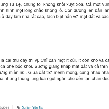
ũng Tú Lệ, chúng tôi không khỏi xuýt xoa. Cả một vù
nh hình một lòng chảo khổng lồ. Con đường lên bản là
c ở đây làm nhà rất cao, tách biệt hẳn với mặt đất và các
cái thú đầy thi vị. Chỉ cần một ít củi, ít cồn khô và c
 cà phê bốc khói. Sương giăng khắp mặt đất và cả trên
trưng miền núi. Giữa đất trời mênh mông, cùng nhau nhâ
qua những thung lũng lúa ngút ngàn cho đến tận chân đèo
2/2014
Du lịch Yên Bái