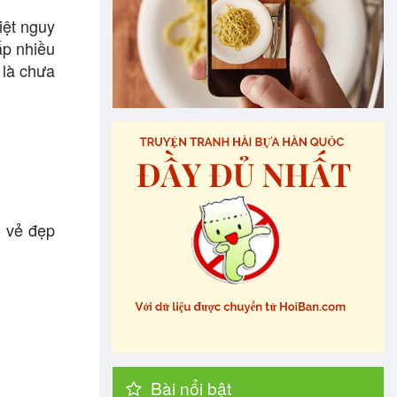
iệt nguy
ấp nhiều
 là chưa
c vẻ đẹp
Bài nổi bật