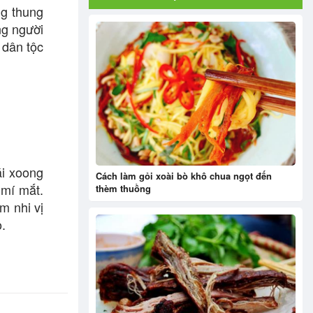
ng thung
ng người
 dân tộc
ái xoong
Cách làm gỏi xoài bò khô chua ngọt đến
 mí mắt.
thèm thuồng
m nhi vị
.