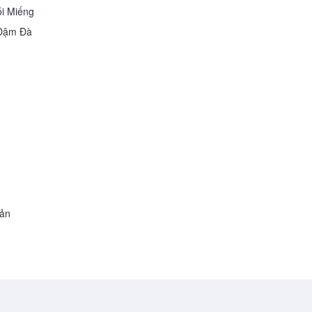
i Miếng
 Đậm Đà
iản