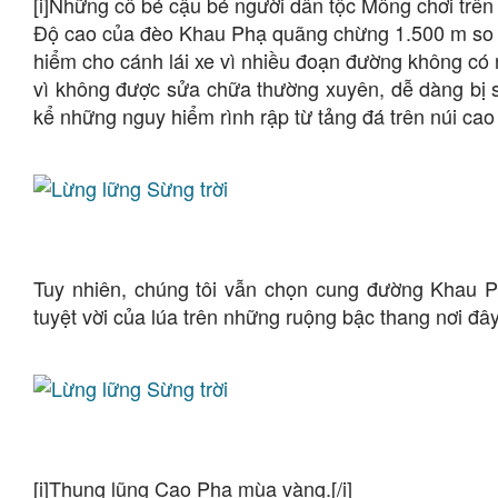
[i]Những cô bé cậu bé người dân tộc Mông chơi trên 
Độ cao của đèo Khau Phạ quãng chừng 1.500 m so 
hiểm cho cánh lái xe vì nhiều đoạn đường không có
vì không được sửa chữa thường xuyên, dễ dàng bị s
kể những nguy hiểm rình rập từ tảng đá trên núi cao 
Tuy nhiên, chúng tôi vẫn chọn cung đường Khau P
tuyệt vời của lúa trên những ruộng bậc thang nơi đâ
[i]Thung lũng Cao Phạ mùa vàng.[/i]