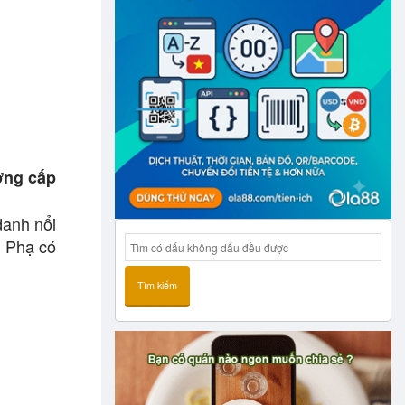
ường cấp
danh nổi
u Phạ có
Tìm kiếm