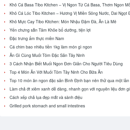
Khô Cá Basa Tibo Kitchen – Vị Ngon Từ Cá Basa, Thơm Ngon Mỗ
Khô Cá Lóc Tibo Kitchen – Hương Vị Miền Sông Nước, Dai Ngọt
Khô Mực Cay Tibo Kitchen: Món Nhậu Đậm Đà, Ăn Là Mê
Yến chưng sẵn Tâm Khỏe bổ dưỡng, tiện lợi
Đặc trưng ẩm thực miền Nam
Cá chim bao nhiêu tiền 1kg làm món gì ngon
Ăn Gì Cùng Muối Tôm Đặc Sản Tây Ninh
3 Cách Nhận Biết Muối Ngon Đơn Giản Cho Người Tiêu Dùng
Top 4 Món Ăn Với Muối Tôm Tây Ninh Cho Bữa Ăn
Top 10 món ăn ngon đặc sản Bình Định bạn nên thử qua một lần
Làm chả ớt xiêm xanh dễ dàng, nhanh gọn với nguyên liệu đơn g
Cách xếp chả lụa đẹp mắt và sành điệu
Grilled pork stomach and small intestines