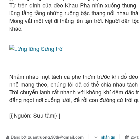
Từ trên đỉnh của đèo Khau Phạ nhìn xuống thung l
lũng tầng tầng những ruộng bậc thang nối nhau thà
Mông vắt một vệt đi thẳng lên tận trời. Người dân tộ
khác.
Nhấm nháp một tách cà phê thơm trước khi đổ đèo là 
nhỏ mang theo, chúng tôi đã có thể chia nhau tách
Trời chuyển lạnh rất nhanh với không khí đêm đặc 
đắng ngọt nơi cuống lưỡi, để rồi con đường cứ trôi 
[i]Nguồn: Sưu tầm[/i]
Đăng bởi
xuantruong.90th@gmail.com
nhắn tin
25/1