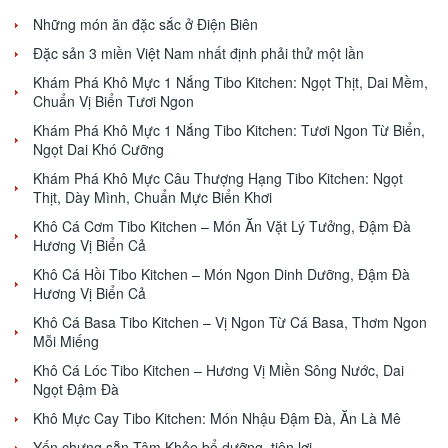
Những món ăn đặc sắc ở Điện Biên
Đặc sản 3 miền Việt Nam nhất định phải thử một lần
Khám Phá Khô Mực 1 Nắng Tibo Kitchen: Ngọt Thịt, Dai Mềm,
Chuẩn Vị Biển Tươi Ngon
Khám Phá Khô Mực 1 Nắng Tibo Kitchen: Tươi Ngon Từ Biển,
Ngọt Dai Khó Cưỡng
Khám Phá Khô Mực Câu Thượng Hạng Tibo Kitchen: Ngọt
Thịt, Dày Mình, Chuẩn Mực Biển Khơi
Khô Cá Cơm Tibo Kitchen – Món Ăn Vặt Lý Tưởng, Đậm Đà
Hương Vị Biển Cả
Khô Cá Hồi Tibo Kitchen – Món Ngon Dinh Dưỡng, Đậm Đà
Hương Vị Biển Cả
Khô Cá Basa Tibo Kitchen – Vị Ngon Từ Cá Basa, Thơm Ngon
Mỗi Miếng
Khô Cá Lóc Tibo Kitchen – Hương Vị Miền Sông Nước, Dai
Ngọt Đậm Đà
Khô Mực Cay Tibo Kitchen: Món Nhậu Đậm Đà, Ăn Là Mê
Yến chưng sẵn Tâm Khỏe bổ dưỡng, tiện lợi