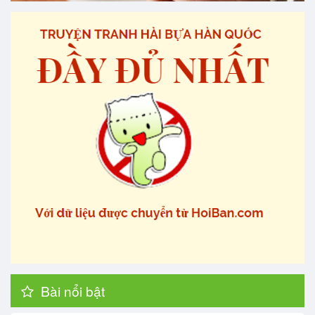
Bài nổi bật