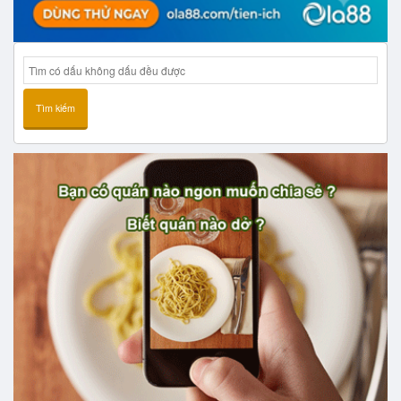
Tìm kiếm