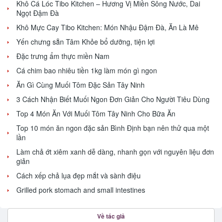
Khô Cá Lóc Tibo Kitchen – Hương Vị Miền Sông Nước, Dai
Ngọt Đậm Đà
Khô Mực Cay Tibo Kitchen: Món Nhậu Đậm Đà, Ăn Là Mê
Yến chưng sẵn Tâm Khỏe bổ dưỡng, tiện lợi
Đặc trưng ẩm thực miền Nam
Cá chim bao nhiêu tiền 1kg làm món gì ngon
Ăn Gì Cùng Muối Tôm Đặc Sản Tây Ninh
3 Cách Nhận Biết Muối Ngon Đơn Giản Cho Người Tiêu Dùng
Top 4 Món Ăn Với Muối Tôm Tây Ninh Cho Bữa Ăn
Top 10 món ăn ngon đặc sản Bình Định bạn nên thử qua một
lần
Làm chả ớt xiêm xanh dễ dàng, nhanh gọn với nguyên liệu đơn
giản
Cách xếp chả lụa đẹp mắt và sành điệu
Grilled pork stomach and small intestines
Về tác giả