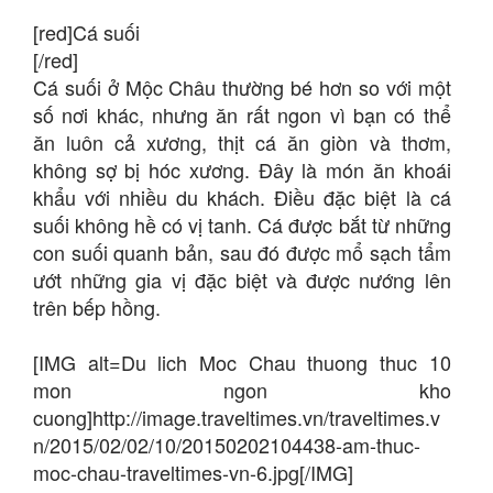
[red]Cá suối
[/red]
Cá suối ở Mộc Châu thường bé hơn so với một
số nơi khác, nhưng ăn rất ngon vì bạn có thể
ăn luôn cả xương, thịt cá ăn giòn và thơm,
không sợ bị hóc xương. Đây là món ăn khoái
khẩu với nhiều du khách. Điều đặc biệt là cá
suối không hề có vị tanh. Cá được bắt từ những
con suối quanh bản, sau đó được mổ sạch tẩm
ướt những gia vị đặc biệt và được nướng lên
trên bếp hồng.
[IMG alt=Du lich Moc Chau thuong thuc 10
mon ngon kho
cuong]http://image.traveltimes.vn/traveltimes.v
n/2015/02/02/10/20150202104438-am-thuc-
moc-chau-traveltimes-vn-6.jpg[/IMG]