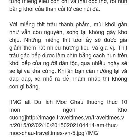
từng miếng kiểu con chì và thái dọc thớ, rồi hun
bằng khói của than củi từ các núi đá.
Với miếng thịt trâu thành phẩm, mùi khói gần
như vẫn còn nguyên, song lại không gây khó
chịu. Những miếng thịt tươi ấy sẽ được gia
giảm thêm rất nhiều hương liệu và gia vị. Thịt
trâu gác bếp được làm chín bằng cách hun trên
khói bếp của người dân tộc, qua nhiều ngày sẽ
se lại và khá cứng. Khi ăn bạn cần nướng lại và
đập dập, xé nhỏ ra để nhấm nháp thì không
còn gì bằng.
[IMG alt=Du lich Moc Chau thuong thuc 10
mon ngon kho
cuong]http://image.traveltimes.vn/traveltimes.v
n/2015/02/02/10/20150202104414-am-thuc-
moc-chau-traveltimes-vn-5.jpg[/IMG]