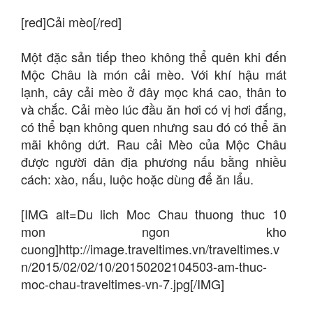
[red]Cải mèo[/red]
Một đặc sản tiếp theo không thể quên khi đến
Mộc Châu là món cải mèo. Với khí hậu mát
lạnh, cây cải mèo ở đây mọc khá cao, thân to
và chắc. Cải mèo lúc đầu ăn hơi có vị hơi đắng,
có thể bạn không quen nhưng sau đó có thể ăn
mãi không dứt. Rau cải Mèo của Mộc Châu
được người dân địa phương nấu bằng nhiều
cách: xào, nấu, luộc hoặc dùng để ăn lẩu.
[IMG alt=Du lich Moc Chau thuong thuc 10
mon ngon kho
cuong]http://image.traveltimes.vn/traveltimes.v
n/2015/02/02/10/20150202104503-am-thuc-
moc-chau-traveltimes-vn-7.jpg[/IMG]