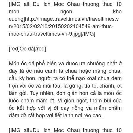
[IMG alt=Du lich Moc Chau thuong thuc 10
mon ngon kho
cuong]http://image.traveltimes.vn/traveltimes.v
n/2015/02/02/10/20150202104549-am-thuc-
moc-chau-traveltimes-vn-9.jpg[/IMG]
[red]Ốc đá[/red]
Món ốc đá phổ biến và được ưa chuộng nhất ở
đây là ốc nấu canh lá chua hoặc măng chua,
cầu kỳ hơn, người ta có thể nạo xoài chua đem
trộn với ốc và mùi tàu, lá gừng, tía tô, chanh, ớt
làm gỏi. Tuy nhiên, đơn giản hơn cả là món ốc
luộc chấm mắm ớt. Vị giòn ngọt, thơm bùi của
ốc kết hợp với vị ớt cay nồng và mắm chấm
đậm đà rất hợp với tiết lạnh nơi rẻo cao.
[IMG alt=Du lich Moc Chau thuong thuc 10