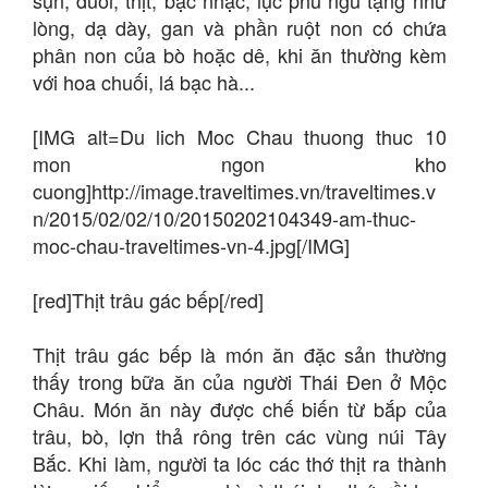
sụn, đuôi, thịt, bạc nhạc, lục phủ ngũ tạng như
lòng, dạ dày, gan và phần ruột non có chứa
phân non của bò hoặc dê, khi ăn thường kèm
với hoa chuối, lá bạc hà...
[IMG alt=Du lich Moc Chau thuong thuc 10
mon ngon kho
cuong]http://image.traveltimes.vn/traveltimes.v
n/2015/02/02/10/20150202104349-am-thuc-
moc-chau-traveltimes-vn-4.jpg[/IMG]
[red]Thịt trâu gác bếp[/red]
Thịt trâu gác bếp là món ăn đặc sản thường
thấy trong bữa ăn của người Thái Đen ở Mộc
Châu. Món ăn này được chế biến từ bắp của
trâu, bò, lợn thả rông trên các vùng núi Tây
Bắc. Khi làm, người ta lóc các thớ thịt ra thành