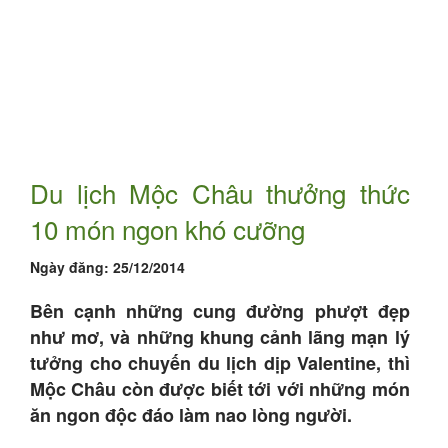
Du lịch Mộc Châu thưởng thức
10 món ngon khó cưỡng
Ngày đăng:
25/12/2014
Bên cạnh những cung đường phượt đẹp
như mơ, và những khung cảnh lãng mạn lý
tưởng cho chuyến du lịch dịp Valentine, thì
Mộc Châu còn được biết tới với những món
ăn ngon độc đáo làm nao lòng người.