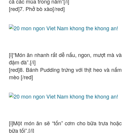
cả các mùa trong năm”[/i]
[red]7. Phở bò xào[/red]
[i]“Món ăn nhanh rất dễ nấu, ngon, mượt mà và
đậm đà”.[/i]
[red]8. Bánh Pudding trứng với thịt heo và nấm
mèo [/red]
[i]Một món ăn sẽ “tốn” cơm cho bữa trưa hoặc
bữa tối”.[/i]