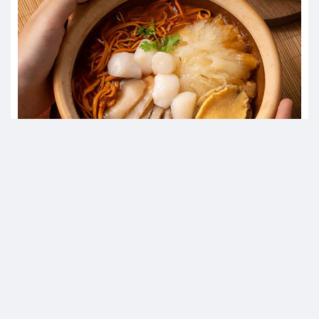
Bí quyết nấu súp bào ngư thơm ngon,bổ dưỡng mà nhanh
chóng !