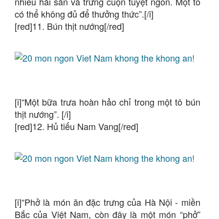
nhiều hải sản và trứng cuộn tuyệt ngon. Một tô
có thể không đủ để thưởng thức”.[/i]
[red]11. Bún thịt nướng[/red]
[i]“Một bữa trưa hoàn hảo chỉ trong một tô bún
thịt nướng”. [/i]
[red]12. Hủ tiếu Nam Vang[/red]
[i]“Phở là món ăn đặc trưng của Hà Nội - miền
Bắc của Việt Nam, còn đây là một món “phở”