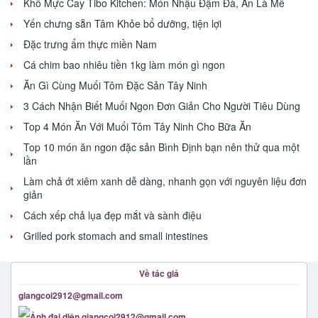
Khô Mực Cay Tibo Kitchen: Món Nhậu Đậm Đà, Ăn Là Mê
Yến chưng sẵn Tâm Khỏe bổ dưỡng, tiện lợi
Đặc trưng ẩm thực miền Nam
Cá chim bao nhiêu tiền 1kg làm món gì ngon
Ăn Gì Cùng Muối Tôm Đặc Sản Tây Ninh
3 Cách Nhận Biết Muối Ngon Đơn Giản Cho Người Tiêu Dùng
Top 4 Món Ăn Với Muối Tôm Tây Ninh Cho Bữa Ăn
Top 10 món ăn ngon đặc sản Bình Định bạn nên thử qua một
lần
Làm chả ớt xiêm xanh dễ dàng, nhanh gọn với nguyên liệu đơn
giản
Cách xếp chả lụa đẹp mắt và sành điệu
Grilled pork stomach and small intestines
Về tác giả
giangcoi2912@gmail.com