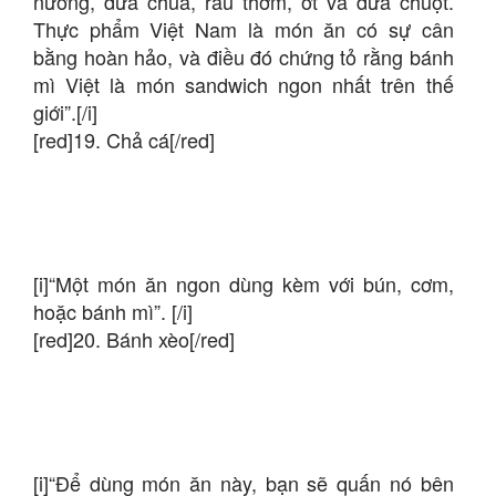
nướng, dưa chua, rau thơm, ớt và dưa chuột.
Thực phẩm Việt Nam là món ăn có sự cân
bằng hoàn hảo, và điều đó chứng tỏ rằng bánh
mì Việt là món sandwich ngon nhất trên thế
giới”.[/i]
[red]19. Chả cá[/red]
[i]“Một món ăn ngon dùng kèm với bún, cơm,
hoặc bánh mì”. [/i]
[red]20. Bánh xèo[/red]
[i]“Để dùng món ăn này, bạn sẽ quấn nó bên