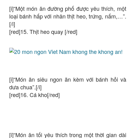
[i]“Một món ăn đường phố được yêu thích, một
loại bánh hấp với nhân thịt heo, trứng, nấm,…”.
[/i]
[red]15. Thịt heo quay [/red]
[i]“Món ăn siêu ngon ăn kèm với bánh hỏi và
dưa chua”.[/i]
[red]16. Cá kho[/red]
[i]“Món ăn tối yêu thích trong một thời gian dài