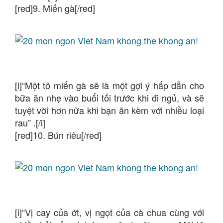
[red]9. Miến gà[/red]
[i]“Một tô miến gà sẽ là một gợi ý hấp dẫn cho
bữa ăn nhẹ vào buổi tối trước khi đi ngủ, và sẽ
tuyệt vời hơn nữa khi bạn ăn kèm với nhiều loại
rau” .[/i]
[red]10. Bún riêu[/red]
[i]“Vị cay của ớt, vị ngọt của cà chua cùng với