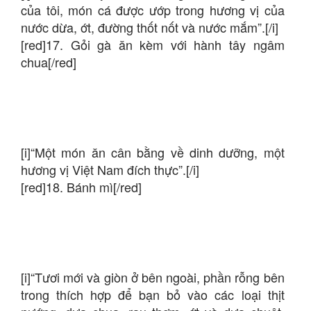
của tôi, món cá được ướp trong hương vị của
nước dừa, ớt, đường thốt nốt và nước mắm”.[/i]
[red]17. Gỏi gà ăn kèm với hành tây ngâm
chua[/red]
[i]“Một món ăn cân bằng về dinh dưỡng, một
hương vị Việt Nam đích thực”.[/i]
[red]18. Bánh mì[/red]
[i]“Tươi mới và giòn ở bên ngoài, phần rỗng bên
trong thích hợp để bạn bỏ vào các loại thịt