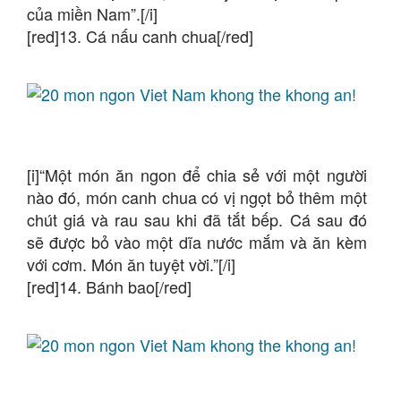
của miền Nam”.[/i]
[red]13. Cá nấu canh chua[/red]
[i]“Một món ăn ngon để chia sẻ với một người
nào đó, món canh chua có vị ngọt bỏ thêm một
chút giá và rau sau khi đã tắt bếp. Cá sau đó
sẽ được bỏ vào một dĩa nước mắm và ăn kèm
với cơm. Món ăn tuyệt vời.”[/i]
[red]14. Bánh bao[/red]