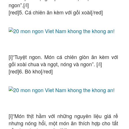
ngon”.[/i]
[red]5. Cá chiên ăn kèm với gỏi xoài[/red]
[i]“Tuyệt ngon. Món cá chiên giòn ăn kèm với
gỏi xoài chua và ngọt, nóng và ngon”. [/i]
[red]6. Bò kho[/red]
[i]“Món thịt hầm với những nguyên liệu giá rẻ
nhưng nóng hổi, một món ăn thích hợp cho tất