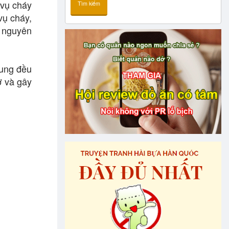
 vụ cháy
Tìm kiếm
vụ cháy,
n nguyên
dung đều
ở và gây