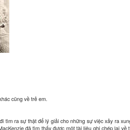
khác cũng về trẻ em.
i tìm ra sự thật để lý giải cho những sự việc xảy ra xu
acKenzie đã tìm thấy được một tài liệu ghi chép lại về t