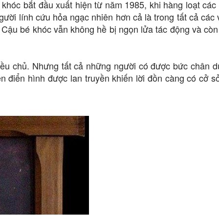
 khóc bắt đầu xuất hiện từ năm 1985, khi hàng loạt các
ười lính cứu hỏa ngạc nhiên hơn cả là trong tất cả các 
ức Cậu bé khóc vẫn không hề bị ngọn lửa tác động và cò
nhiều chủ. Nhưng tất cả những người có được bức chân 
ện điển hình được lan truyền khiến lời đồn càng có cở s