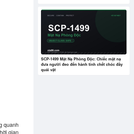
SCP-1499 Mặt Nạ Phòng Độc: Chiếc mặt nạ
đưa người đeo đến hành tinh chết chóc đầy
quái vật
ng quanh
hời gian