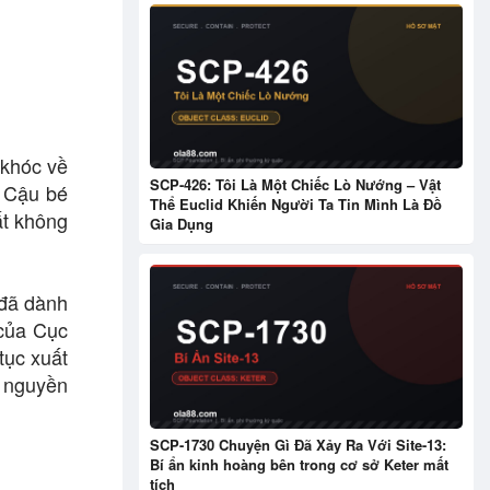
 khóc về
SCP-426: Tôi Là Một Chiếc Lò Nướng – Vật
c Cậu bé
Thể Euclid Khiến Người Ta Tin Mình Là Đồ
ất không
Gia Dụng
 đã dành
 của Cục
tục xuất
i nguyền
SCP-1730 Chuyện Gì Đã Xảy Ra Với Site-13:
Bí ẩn kinh hoàng bên trong cơ sở Keter mất
tích