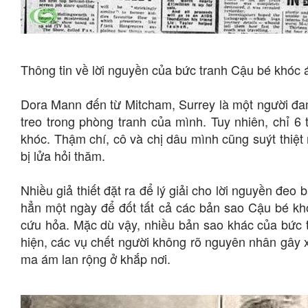
Thông tin về lời nguyền của bức tranh Cậu bé khóc 
Dora Mann đến từ Mitcham, Surrey là một người đ
treo trong phòng tranh của mình. Tuy nhiên, chỉ 6
khóc. Thậm chí, cô và chị dâu mình cũng suýt thiệ
bị lửa hỏi thăm.
Nhiều giả thiết đặt ra để lý giải cho lời nguyền đe
hẳn một ngày để đốt tất cả các bản sao Cậu bé khó
cứu hỏa. Mặc dù vậy, nhiều bản sao khác của bức tr
hiện, các vụ chết người không rõ nguyên nhân gây x
ma ám lan rộng ở khắp nơi.