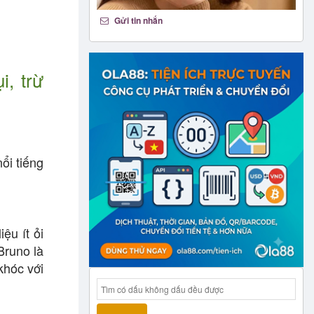
Gửi tin nhắn
i, trừ
ổi tiếng
ệu ít ỏi
Bruno là
khóc với