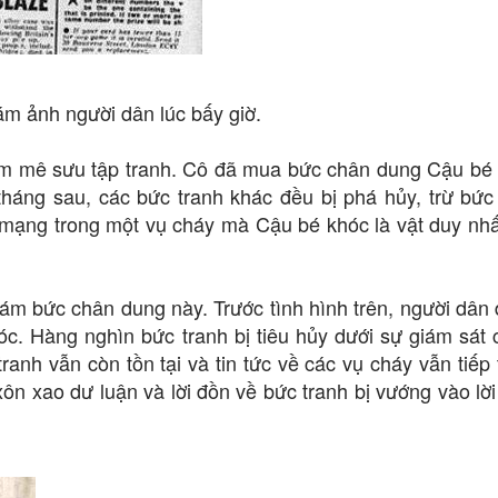
ám ảnh người dân lúc bấy giờ.
am mê sưu tập tranh. Cô đã mua bức chân dung Cậu bé
 tháng sau, các bức tranh khác đều bị phá hủy, trừ bứ
t mạng trong một vụ cháy mà Cậu bé khóc là vật duy nh
o bám bức chân dung này. Trước tình hình trên, người dân
c. Hàng nghìn bức tranh bị tiêu hủy dưới sự giám sát
anh vẫn còn tồn tại và tin tức về các vụ cháy vẫn tiếp 
ôn xao dư luận và lời đồn về bức tranh bị vướng vào lờ