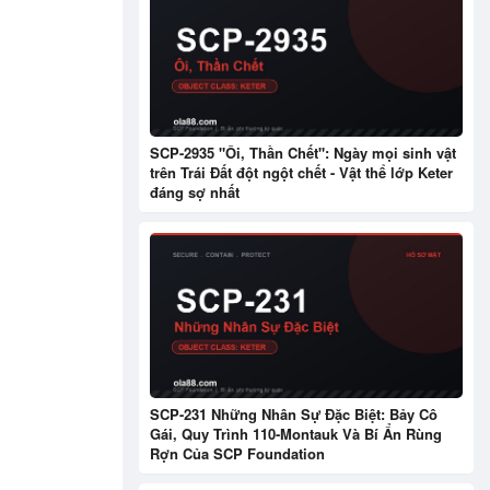
SCP-2935 "Ôi, Thần Chết": Ngày mọi sinh vật
trên Trái Đất đột ngột chết - Vật thể lớp Keter
đáng sợ nhất
SCP-231 Những Nhân Sự Đặc Biệt: Bảy Cô
Gái, Quy Trình 110-Montauk Và Bí Ẩn Rùng
Rợn Của SCP Foundation