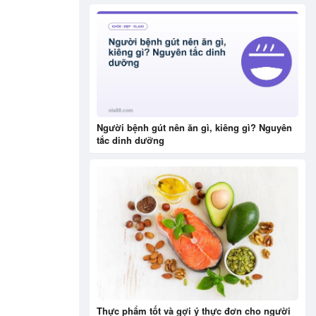
Người bệnh gút nên ăn gì, kiêng gì? Nguyên
tắc dinh dưỡng
Thực phẩm tốt và gợi ý thực đơn cho người