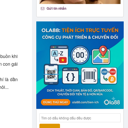
Gửi tin nhắn
 buồn khi
n con gái
hí là dằn
ôi...