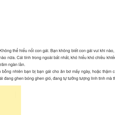
Không thể hiểu nổi con gái. Bạn không biết con gái vui khi nào,
 nào nữa. Cái tính trong ngoài bất nhất, khó hiểu khó chiều khiế
trăm ngàn lần.
bỗng nhiên bạn bị bạn gái cho ăn bơ mấy ngày, hoặc thậm c
ái đang ghen bóng ghen gió, đang tự tưởng tượng linh tinh mà th