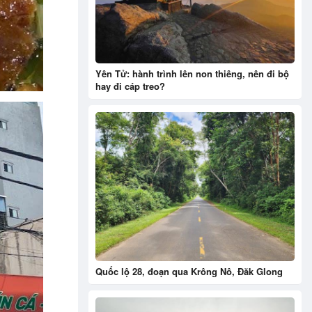
Yên Tử: hành trình lên non thiêng, nên đi bộ
hay đi cáp treo?
Quốc lộ 28, đoạn qua Krông Nô, Đăk Glong