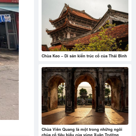
Chùa Keo – Di sản kiến trúc cổ của Thái Bình
Chùa Viên Quang là một trong những ngôi
chùa cổ tiêu biểu của vùng Xuân Trường