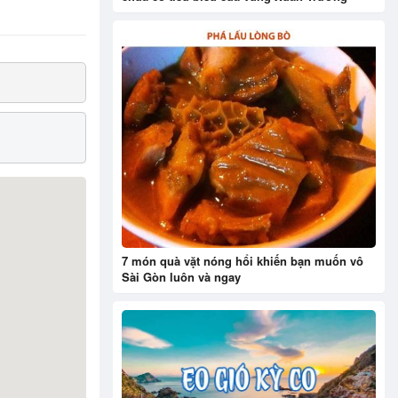
7 món quà vặt nóng hổi khiến bạn muốn vô
Sài Gòn luôn và ngay