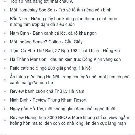
Top 10 nhà hàng tốt nhất châu Á
Một Homestay Sóc Sơn - Trở về tổ ấm riêng yên bình
Bắc Ninh - Nướng giấy bạc không gian thoáng mát, món
nướng tẩm ướp đậm đà siêu cuốn
Nam Định - Bánh canh cá lóc, cá rô khá ngon
Một thoáng Sense7 Coffee - Cầu Giấy
Tiệm Cà Phê Thư Báo, 27 Ngõ 198 Thái Thịnh - Đống Đa
Hà Thành Mansion - dấu ấn kiến trúc Đông Kinh vàng son
Faifo cafe số 5 ngõ 208 giải phóng, Hà Nội
Ẩn mình giữa lòng Hà Nội, trong con ngõ nhỏ, một tiệm cà phê
xanh mát giữa mùa hè
Review bánh cuốn chả Phủ Lý Hà Nam
Ninh Bình - Review Thung Nham Resort
Ngay gần Hồ Tây, một không gian đậm chất nghệ thuật.
Review Hoàng hôn 3000 BBQ & More không chỉ có view ngắm
hoàng hôn mà tối đến còn có nhà lồng lên đèn cực lãng mạn