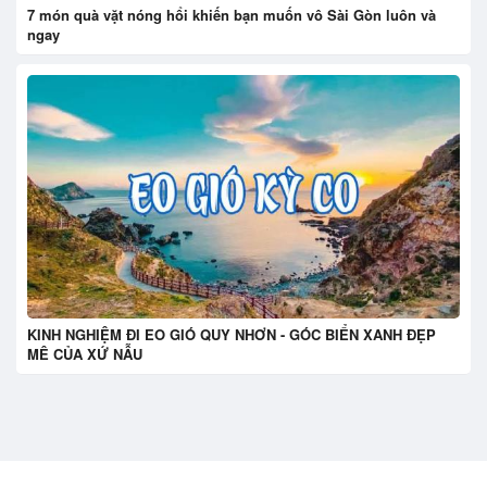
7 món quà vặt nóng hổi khiến bạn muốn vô Sài Gòn luôn và
ngay
KINH NGHIỆM ĐI EO GIÓ QUY NHƠN - GÓC BIỂN XANH ĐẸP
MÊ CỦA XỨ NẪU