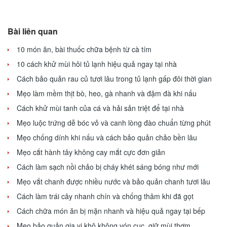
Bài liên quan
10 món ăn, bài thuốc chữa bệnh từ cà tím
10 cách khử mùi hôi tủ lạnh hiệu quả ngay tại nhà
Cách bảo quản rau củ tươi lâu trong tủ lạnh gấp đôi thời gian
Mẹo làm mềm thịt bò, heo, gà nhanh và đậm đà khi nấu
Cách khử mùi tanh của cá và hải sản triệt để tại nhà
Mẹo luộc trứng dễ bóc vỏ và canh lòng đào chuẩn từng phút
Mẹo chống dính khi nấu và cách bảo quản chảo bền lâu
Mẹo cắt hành tây không cay mắt cực đơn giản
Cách làm sạch nồi chảo bị cháy khét sáng bóng như mới
Mẹo vắt chanh được nhiều nước và bảo quản chanh tươi lâu
Cách làm trái cây nhanh chín và chống thâm khi đã gọt
Cách chữa món ăn bị mặn nhanh và hiệu quả ngay tại bếp
Mẹo bảo quản gia vị khô không vón cục, giữ mùi thơm