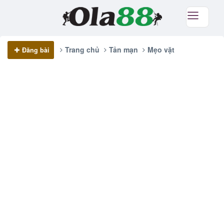
Trang chủ
Tản mạn
Mẹo vặt
Đăng bài