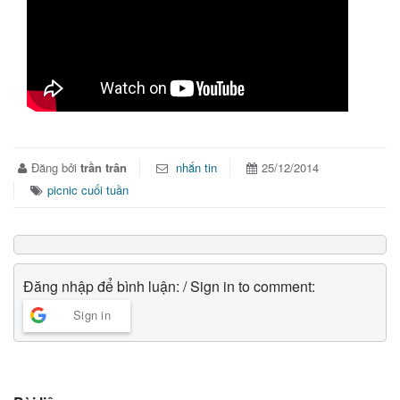
Đăng bởi
trần trân
nhắn tin
25/12/2014
picnic cuối tuần
Đăng nhập để bình luận: / Sign in to comment:
Sign in