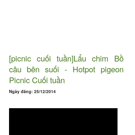
[picnic cuối tuần]Lẩu chim Bồ
câu bên suối - Hotpot pigeon
Picnic Cuối tuần
Ngày đăng:
25/12/2014