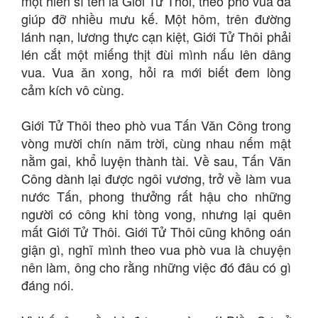
một hiền sĩ tên là Giới Tử Thôi, theo phò vua đã
giúp đỡ nhiều mưu kế. Một hôm, trên đường
lánh nạn, lương thực cạn kiệt, Giới Tử Thôi phải
lén cắt một miếng thịt đùi mình nấu lên dâng
vua. Vua ăn xong, hỏi ra mới biết đem lòng
cảm kích vô cùng.
Giới Tử Thôi theo phò vua Tấn Văn Công trong
vòng mười chín năm trời, cùng nhau nếm mật
nằm gai, khổ luyện thành tài. Về sau, Tấn Văn
Công dành lại được ngôi vương, trở về làm vua
nước Tấn, phong thưởng rất hậu cho những
người có công khi tòng vong, nhưng lại quên
mất Giới Tử Thôi. Giới Tử Thôi cũng không oán
giận gì, nghĩ mình theo vua phò vua là chuyện
nên làm, ông cho rằng những việc đó đâu có gì
đáng nói.