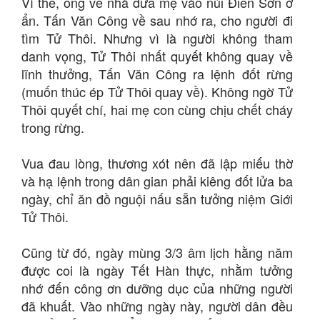
Vì thế, ông về nhà đưa mẹ vào núi Điền Sơn ở
ẩn. Tấn Văn Công về sau nhớ ra, cho người đi
tìm Tử Thôi. Nhưng vì là người không tham
danh vọng, Tử Thôi nhất quyết không quay về
lĩnh thưởng, Tấn Văn Công ra lệnh đốt rừng
(muốn thúc ép Tử Thôi quay về). Không ngờ Tử
Thôi quyết chí, hai mẹ con cùng chịu chết cháy
trong rừng.
Vua đau lòng, thương xót nên đã lập miếu thờ
và hạ lệnh trong dân gian phải kiêng đốt lửa ba
ngày, chỉ ăn đồ nguội nấu sẵn tưởng niệm Giới
Tử Thôi.
Cũng từ đó, ngày mùng 3/3 âm lịch hằng năm
được coi là ngày Tết Hàn thực, nhằm tưởng
nhớ đến công ơn dưỡng dục của những người
đã khuất. Vào những ngày này, người dân đều