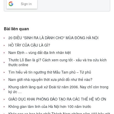
Sign in
Bài liên quan
20 ĐIỀU "SINH RA LÀ DÀNH CHO" MÙA ĐÔNG HÀ NỘI
HỒ TÂY CỦA CẬU LÀ GÌ?
Nam Định – vùng đất địa linh nhân kiệt
Thước Lỗ Ban là gì? Cách xem cung tốt - xấu và tra cứu kích
thước online
Tìm hiểu về tín ngưỡng thờ Mẫu Tam phủ – Tứ phủ
Nam giới nhà nguyễn thời xưa phối đồ như thế nào?
Khung cảnh làng quê xứ Đoài từ năm 2006. Nay chỉ còn trong
ký ức …
GIÁO DỤC KHAI PHÓNG ĐÀO TẠO RA CÁC THẾ HỆ VÔ ƠN
Không gian tâm linh của Hà Nội hơn 100 năm trước
Khác sạn xa hoa bậc nhất Thành Nam những năm 192 bây giờ