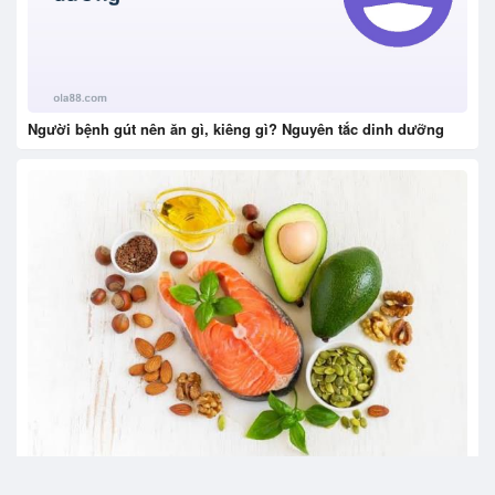
Người bệnh gút nên ăn gì, kiêng gì? Nguyên tắc dinh dưỡng
Thực phẩm tốt và gợi ý thực đơn cho người bệnh tim mạch