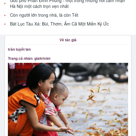
Góc phố Phan Đình Phùng - một trong những nơi cảm nhận
Hà Nội một cách trọn vẹn nhất
Còn người lớn trong nhà, là còn Tết
Bát Lục Tàu Xá: Bùi, Thơm, Ấm Cả Một Miền Ký Ức
Về tác giả
trần tuyết lan
Trang cá nhân: giaitriviet