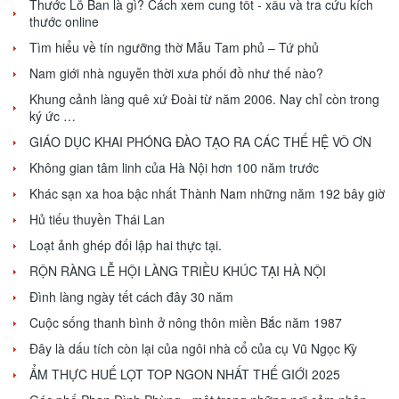
Thước Lỗ Ban là gì? Cách xem cung tốt - xấu và tra cứu kích
thước online
Tìm hiểu về tín ngưỡng thờ Mẫu Tam phủ – Tứ phủ
Nam giới nhà nguyễn thời xưa phối đồ như thế nào?
Khung cảnh làng quê xứ Đoài từ năm 2006. Nay chỉ còn trong
ký ức …
GIÁO DỤC KHAI PHÓNG ĐÀO TẠO RA CÁC THẾ HỆ VÔ ƠN
Không gian tâm linh của Hà Nội hơn 100 năm trước
Khác sạn xa hoa bậc nhất Thành Nam những năm 192 bây giờ
Hủ tiếu thuyền Thái Lan
Loạt ảnh ghép đối lập hai thực tại.
RỘN RÀNG LỄ HỘI LÀNG TRIỀU KHÚC TẠI HÀ NỘI
Đình làng ngày tết cách đây 30 năm
Cuộc sống thanh bình ở nông thôn miền Bắc năm 1987
Đây là dấu tích còn lại của ngôi nhà cổ của cụ Vũ Ngọc Kỳ
ẨM THỰC HUẾ LỌT TOP NGON NHẤT THẾ GIỚI 2025