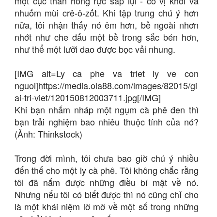
một cục than hồng rực sắp lụi - có vị khói và
nhuốm mùi crê-ô-zốt. Khi tập trung chú ý hơn
nữa, tôi nhận thấy nó êm hơn, bề ngoài nhơn
nhớt như che dấu một bề trong sắc bén hơn,
như thể một lưỡi dao được bọc vải nhung.
[IMG alt=Ly ca phe va triet ly ve con
nguoi]https://media.ola88.com/images/82015/gi
ai-tri-viet/120150812003711.jpg[/IMG]
Khi bạn nhấm nháp một ngụm cà phê đen thì
bạn trải nghiệm bao nhiêu thuộc tính của nó?
(Ảnh: Thinkstock)
Trong đời mình, tôi chưa bao giờ chú ý nhiều
đến thế cho một ly cà phê. Tôi không chắc rằng
tôi đã nắm được những điều bí mật về nó.
Nhưng nếu tôi có biết được thì nó cũng chỉ cho
là một khái niệm lờ mờ về một số trong những