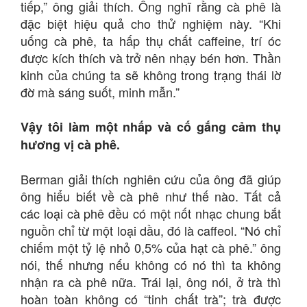
tiếp,” ông giải thích. Ông nghĩ rằng cà phê là
đặc biệt hiệu quả cho thử nghiệm này. “Khi
uống cà phê, ta hấp thụ chất caffeine, trí óc
được kích thích và trở nên nhạy bén hơn. Thần
kinh của chúng ta sẽ không trong trạng thái lờ
đờ mà sáng suốt, minh mẫn.”
Vậy tôi làm một nhấp và cố gắng cảm thụ
hương vị cà phê.
Berman giải thích nghiên cứu của ông đã giúp
ông hiểu biết về cà phê như thế nào. Tất cả
các loại cà phê đều có một nốt nhạc chung bắt
nguồn chỉ từ một loại dầu, đó là caffeol. “Nó chỉ
chiếm một tỷ lệ nhỏ 0,5% của hạt cà phê.” ông
nói, thế nhưng nếu không có nó thì ta không
nhận ra cà phê nữa. Trái lại, ông nói, ở trà thì
hoàn toàn không có “tinh chất trà”; trà được