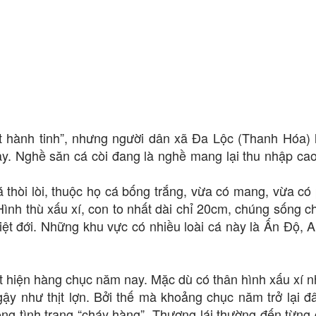
ất hành tinh”, nhưng người dân xã Đa Lộc (Thanh Hóa) 
á này. Nghề săn cá còi đang là nghề mang lại thu nhập ca
á thòi lòi, thuộc họ cá bống trắng, vừa có mang, vừa có 
Hình thù xấu xí, con to nhất dài chỉ 20cm, chúng sống c
t đới. Những khu vực có nhiều loài cá này là Ấn Độ, Au
t hiện hàng chục năm nay. Mặc dù có thân hình xấu xí 
gậy như thịt lợn. Bởi thế mà khoảng chục năm trở lại đ
ong tình trạng “cháy hàng”. Thương lái thường đến từng 