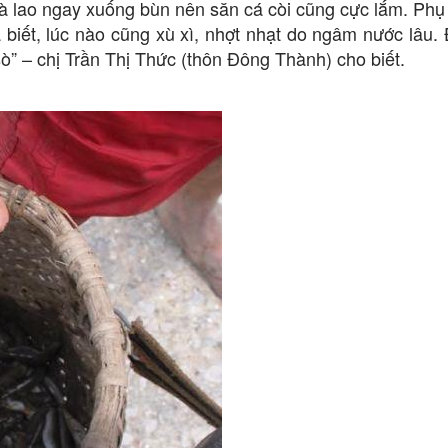
là lao ngay xuống bùn nên săn cá còi cũng cực lắm. Phụ
à biết, lúc nào cũng xù xì, nhợt nhạt do ngâm nước lâu. 
ò” – chị Trần Thị Thức (thôn Đông Thành) cho biết.