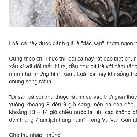
Loài cá này được đánh giá là "đặc sản", thơm ngon h
Cũng theo chị Thức thì loài cá này rất đặc biệt chú
xấu xí với đối mắt lòi ra, đầu như cá trê với hàm r
nhìn như những hình xăm. Loài cá này khi sống tr
chúng sống rất lâu.
“Đi săn cá còi phụ thuộc rất nhiều vào thời gian thủ
xuống khoảng 8 đến 9 giờ sáng, nên bà con đào, 
khoảng 13 – 14 giờ chiều nước lại lên cao không b
đến tháng 7 âm lịch hàng năm” – ông Vũ Văn Cần (t
Cho thu nhập “khủng”