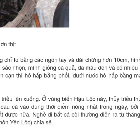
ơn thịt
ng chỉ to bằng các ngón tay và dài chừng hơn 10cm, hình
ăng sắc nhọn, mình giống cá quả, da màu đen và có nhiều
ên cạn thì hô hấp bằng phổi, dưới nước hô hấp bằng 
y triều lên xuống. Ở vùng biển Hậu Lộc này, thủy triều th
câu cá vào đúng thời điểm nóng nhất trong ngày, bởi
ắt được nữa. Nghề đi bắt cá còi thường diễn ra từ thán
hôn Yên Lộc) chia sẻ.