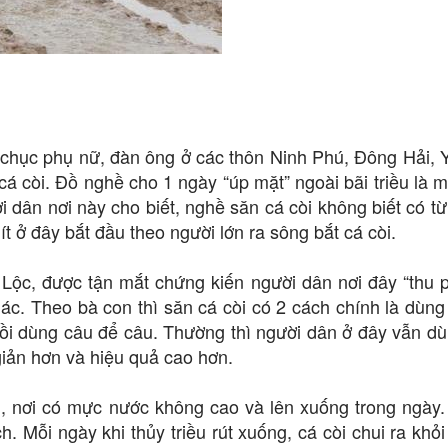
g chục phụ nữ, đàn ông ở các thôn Ninh Phú, Đông Hải, 
á còi. Đồ nghề cho 1 ngày “úp mặt” ngoài bãi triều là m
 dân nơi này cho biết, nghề săn cá còi không biết có từ
nít ở đây bắt đầu theo người lớn ra sông bắt cá còi.
u Lộc, được tận mắt chứng kiến người dân nơi đây “thu 
ác. Theo bà con thì săn cá còi có 2 cách chính là dùng
 rồi dùng câu để câu. Thường thì người dân ở đây vẫn d
giản hơn và hiệu quả cao hơn.
ển, nơi có mực nước không cao và lên xuống trong ngày.
. Mỗi ngày khi thủy triều rút xuống, cá còi chui ra khỏi