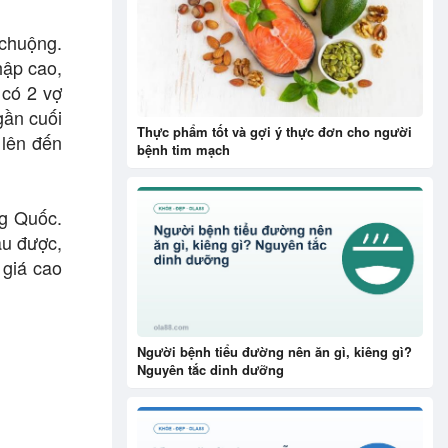
 chuộng.
hập cao,
 có 2 vợ
gần cuối
Thực phẩm tốt và gợi ý thực đơn cho người
 lên đến
bệnh tim mạch
ng Quốc.
âu được,
 giá cao
Người bệnh tiểu đường nên ăn gì, kiêng gì?
Nguyên tắc dinh dưỡng