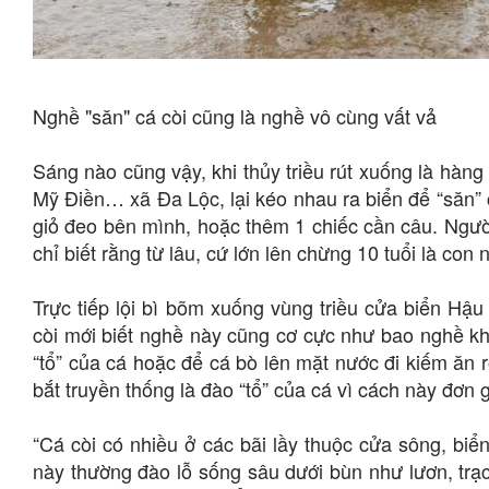
Nghề "săn" cá còi cũng là nghề vô cùng vất vả
Sáng nào cũng vậy, khi thủy triều rút xuống là hàn
Mỹ Điền… xã Đa Lộc, lại kéo nhau ra biển để “săn” c
giỏ đeo bên mình, hoặc thêm 1 chiếc cần câu. Người
chỉ biết rằng từ lâu, cứ lớn lên chừng 10 tuổi là con 
Trực tiếp lội bì bõm xuống vùng triều cửa biển Hậ
còi mới biết nghề này cũng cơ cực như bao nghề kh
“tổ” của cá hoặc để cá bò lên mặt nước đi kiếm ăn
bắt truyền thống là đào “tổ” của cá vì cách này đơn 
“Cá còi có nhiều ở các bãi lầy thuộc cửa sông, bi
này thường đào lỗ sống sâu dưới bùn như lươn, trạch