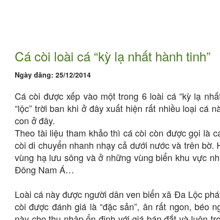
Cá còi loài cá “kỳ lạ nhất hành tinh”
Ngày đăng:
25/12/2014
Cá còi được xếp vào một trong 6 loài cá “kỳ lạ nh
“lộc” trời ban khi ở đây xuất hiện rất nhiều loại c
con ở đây.
Theo tài liệu tham khảo thì cá còi còn được gọi là c
còi di chuyển nhanh nhạy cả dưới nước và trên bờ. 
vùng hạ lưu sông và ở những vùng biển khu vực nhiệ
Đông Nam Á…
Loài cá này được người dân ven biển xã Đa Lộc phá
còi được đánh giá là “đặc sản”, ăn rất ngon, béo n
này cho thu nhập ổn định với giá bán đắt và luôn tr