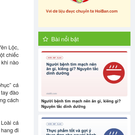
Bài nổi bật
Yên Lộc,
ột chiếc
 khi nào
phục” cá
 tay đào
ùng cách
Người bệnh tim mạch nên ăn gì, kiêng gì?
Nguyên tắc dinh dưỡng
 Loài cá
 hang đi