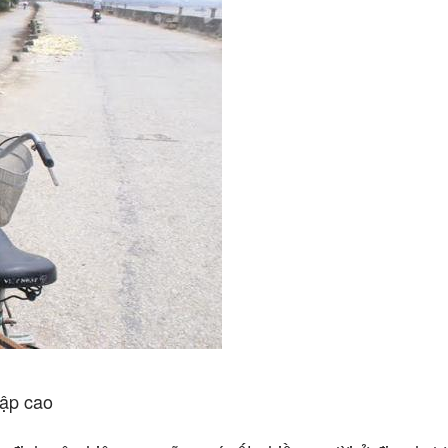
hập cao