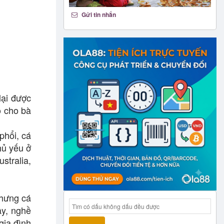
Gửi tin nhắn
lại được
o cho bà
phổi, cá
hủ yếu ở
stralia,
nhưng cá
ây, nghề
gia đình