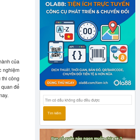
 hành của
ặc nghiệm
 thi công
n quan để
nay.
Tìm kiếm