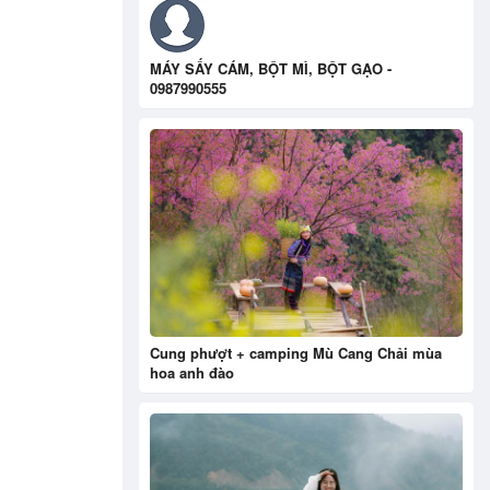
MÁY SẤY CÁM, BỘT MÌ, BỘT GẠO -
0987990555
Cung phượt + camping Mù Cang Chải mùa
hoa anh đào