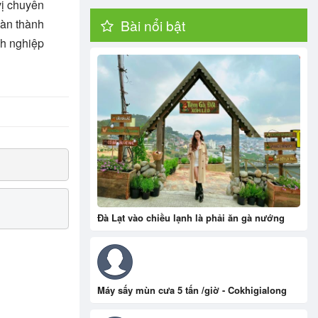
vị chuyên
oàn thành
Bài nổi bật
nh nghiệp
Đà Lạt vào chiều lạnh là phải ăn gà nướng
Máy sấy mùn cưa 5 tấn /giờ - Cokhigialong