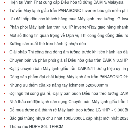
Hiện tại Vĩnh Phát cung cấp Điều hòa tủ đứng DAIKIN/Malaysia
Tư vấn Máy lạnh giấu trần PANASONIC Inverter báo giá miễn phi
Ưu đãi hấp dẫn cho khách hàng mua Máy lạnh treo tường LG Inve
Phân phối Máy lạnh âm trần 4.0HP Inverter/R32 giao hàng nhan
Một số thông tin quan trọng về Dịch vụ Thi công ống đồng điều h
Xưởng sản xuất thẻ treo hành lý nhựa dẻo
Giải pháp Thi công ống đồng âm tường trước khi tiến hành lắp đặ
Chuyên bán và phân phối giá sỉ Điều hòa giấu trần DAIKIN 3.5H
Đại lý chuyên bán Máy lạnh giấu trần DAIKIN/Thương hiệu uy tín giá 
Dòng sản phẩm đạt chất lượng Máy lạnh âm trần PANASONIC 2HP
Những ưu điểm của xe nâng tay Ichiment 520x800mm
Đội ngũ thi công giá rẻ, Đại lý bán buôn Điều hòa treo tường DAIKI
Nhà thầu cơ điện lạnh dân dụng Chuyên bán Máy lạnh giấu trầ
Để mua được giá thành rẻ Máy lạnh treo tường LG 1HP ~ 9.000Bt
Báo giá thùng nhựa chữ nhật 100L-3000L cập nhật mới nhất 202
Thùng rác HDPE 80L TPHCM