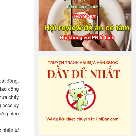
oạt động.
giao công
chữa cháy
g pccc uy
dựng hiện
p nhận tư