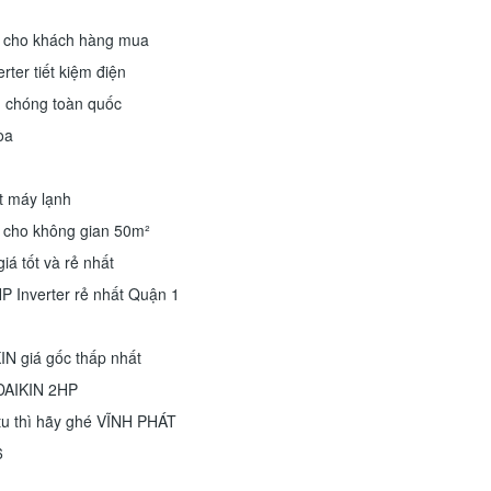
́ cho khách hàng mua
rter tiết kiệm điện
h chóng toàn quốc
òa
t máy lạnh
P cho không gian 50m²
tốt và rẻ nhất
 Inverter rẻ nhất Quận 1
N giá gốc thấp nhất
n DAIKIN 2HP
u thì hãy ghé VĨNH PHÁT
6