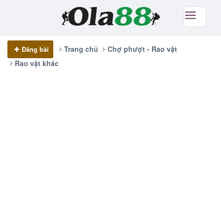
Trang chủ
Chợ phượt - Rao vặt
Đăng bài
Rao vặt khác