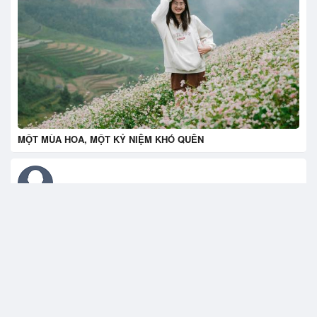
MỘT MÙA HOA, MỘT KỶ NIỆM KHÓ QUÊN
TOP 3 mẫu Điều hòa treo tường DAIKIN cao cấp nhất bạn nên
mua một lần
10 công ty thiết kế website uy tín tại Việt Nam: