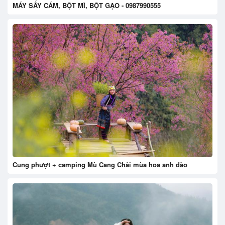
MÁY SẤY CÁM, BỘT MÌ, BỘT GẠO - 0987990555
Cung phượt + camping Mù Cang Chải mùa hoa anh đào