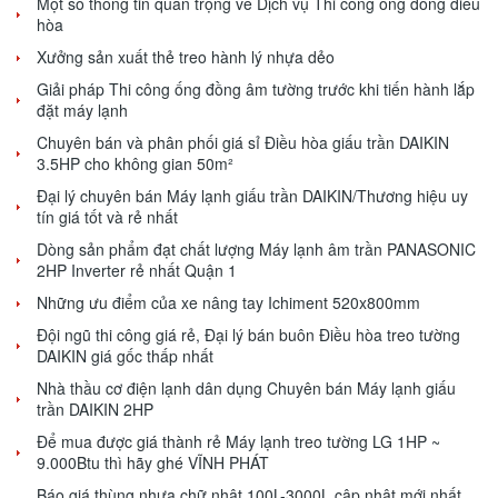
Một số thông tin quan trọng về Dịch vụ Thi công ống đồng điều
hòa
Xưởng sản xuất thẻ treo hành lý nhựa dẻo
Giải pháp Thi công ống đồng âm tường trước khi tiến hành lắp
đặt máy lạnh
Chuyên bán và phân phối giá sỉ Điều hòa giấu trần DAIKIN
3.5HP cho không gian 50m²
Đại lý chuyên bán Máy lạnh giấu trần DAIKIN/Thương hiệu uy
tín giá tốt và rẻ nhất
Dòng sản phẩm đạt chất lượng Máy lạnh âm trần PANASONIC
2HP Inverter rẻ nhất Quận 1
Những ưu điểm của xe nâng tay Ichiment 520x800mm
Đội ngũ thi công giá rẻ, Đại lý bán buôn Điều hòa treo tường
DAIKIN giá gốc thấp nhất
Nhà thầu cơ điện lạnh dân dụng Chuyên bán Máy lạnh giấu
trần DAIKIN 2HP
Để mua được giá thành rẻ Máy lạnh treo tường LG 1HP ~
9.000Btu thì hãy ghé VĨNH PHÁT
Báo giá thùng nhựa chữ nhật 100L-3000L cập nhật mới nhất