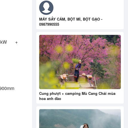
MÁY SẤY CÁM, BỘT MÌ, BỘT GẠO -
0987990555
23kW +
4900mm
Cung phượt + camping Mù Cang Chải mùa
hoa anh đào