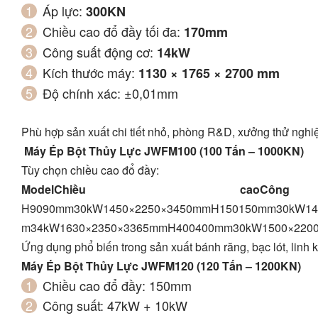
Áp lực:
300KN
Chiều cao đổ đầy tối đa:
170mm
Công suất động cơ:
14kW
Kích thước máy:
1130 × 1765 × 2700 mm
Độ chính xác: ±0,01mm
Phù hợp sản xuất chi tiết nhỏ, phòng R&D, xưởng thử nghi
Máy Ép Bột Thủy Lực JWFM100 (100 Tấn – 1000KN)
Tùy chọn chiều cao đổ đầy:
Model
Chiều cao
Cô
H9090mm30kW1450×2250×3450mmH150150mm30kW14
m34kW1630×2350×3365mmH400400mm30kW1500×220
Ứng dụng phổ biến trong sản xuất bánh răng, bạc lót, linh k
Máy Ép Bột Thủy Lực JWFM120 (120 Tấn – 1200KN)
Chiều cao đổ đầy: 150mm
Công suất: 47kW + 10kW