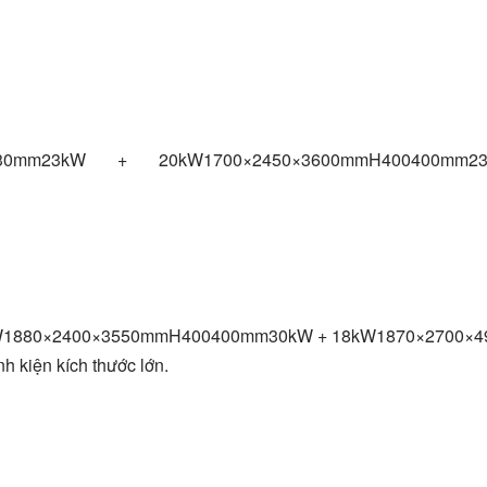
0230mm23kW + 20kW1700×2450×3600mmH400400mm
W1880×2400×3550mmH400400mm30kW + 18kW1870×2700×
h kiện kích thước lớn.