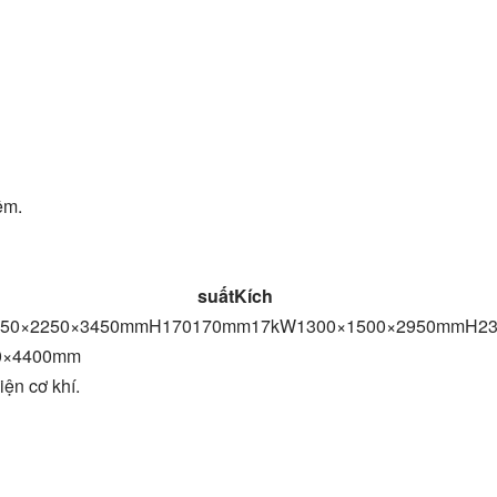
ệm.
ng suất
Kích th
50×2250×3450mmH170170mm17kW1300×1500×2950mmH2
0×4400mm
iện cơ khí.