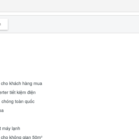
n
́ cho khách hàng mua
rter tiết kiệm điện
h chóng toàn quốc
òa
t máy lạnh
P cho không gian 50m²