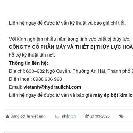
Liên hệ ngay để được tư vấn kỹ thuật và báo giá chi tiết.
Với kinh nghiệm nhiều năm trong lĩnh vực thiết bị thủy lực,
CÔNG TY CỔ PHẦN MÁY VÀ THIẾT BỊ THỦY LỰC HO
hỗ trợ kỹ thuật tận nơi.
Thông tin liên hệ:
Địa chỉ: 630–632 Ngô Quyền, Phường An Hải, Thành phố 
Điện thoại: 0988 906 963
Email:
vietanh@hydraulichl.com
Liên hệ ngay để được tư vấn và báo giá
máy ép bột kim lo
Đăng bởi
lê việt anh
nhắn tin
21/03/2026