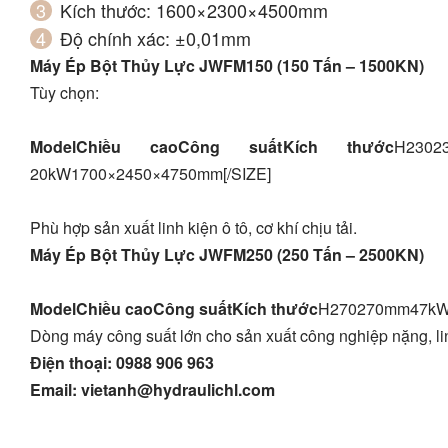
Kích thước: 1600×2300×4500mm
Độ chính xác: ±0,01mm
Máy Ép Bột Thủy Lực JWFM150 (150 Tấn – 1500KN)
Tùy chọn:
Model
Chiều cao
Công suất
Kích thước
​H23
20kW1700×2450×4750mm[/SIZE]
Phù hợp sản xuất linh kiện ô tô, cơ khí chịu tải.
Máy Ép Bột Thủy Lực JWFM250 (250 Tấn – 2500KN)
Model
Chiều cao
Công suất
Kích thước
​H270270mm47k
Dòng máy công suất lớn cho sản xuất công nghiệp nặng, lin
Điện thoại: 0988 906 963
Email:
vietanh@hydraulichl.com