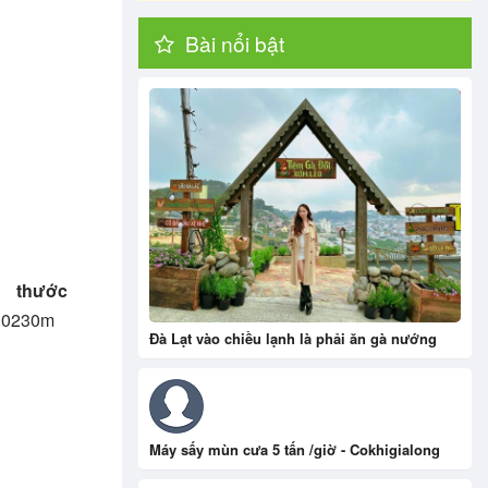
Bài nổi bật
ước
30230m
Đà Lạt vào chiều lạnh là phải ăn gà nướng
Máy sấy mùn cưa 5 tấn /giờ - Cokhigialong