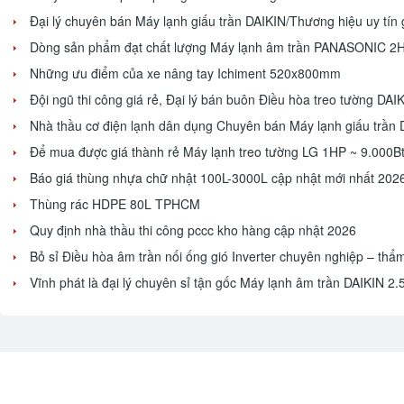
Đại lý chuyên bán Máy lạnh giấu trần DAIKIN/Thương hiệu uy tín giá 
Dòng sản phẩm đạt chất lượng Máy lạnh âm trần PANASONIC 2HP
Những ưu điểm của xe nâng tay Ichiment 520x800mm
Đội ngũ thi công giá rẻ, Đại lý bán buôn Điều hòa treo tường DAIKI
Nhà thầu cơ điện lạnh dân dụng Chuyên bán Máy lạnh giấu trầ
Để mua được giá thành rẻ Máy lạnh treo tường LG 1HP ~ 9.000Bt
Báo giá thùng nhựa chữ nhật 100L-3000L cập nhật mới nhất 202
Thùng rác HDPE 80L TPHCM
Quy định nhà thầu thi công pccc kho hàng cập nhật 2026
Bỏ sỉ Điều hòa âm trần nối ống gió Inverter chuyên nghiệp – thẩ
Vĩnh phát là đại lý chuyên sỉ tận gốc Máy lạnh âm trần DAIKIN 2.