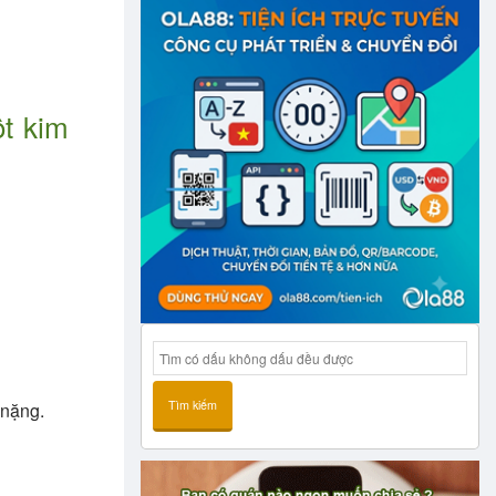
t kim
Tìm kiếm
 nặng.