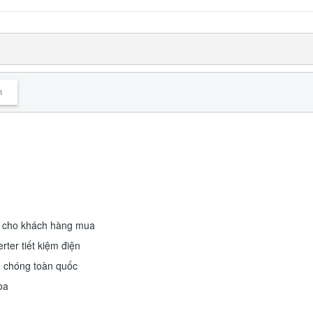
n
́ cho khách hàng mua
rter tiết kiệm điện
h chóng toàn quốc
òa