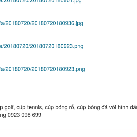
iuvfa/20180720/20180720180936.jpg
iuvfa/20180720/20180720180923.png
diuvfa/20180720/20180720180923.png
úp golf, cúp tennis, cúp bóng rổ, cúp bóng đá với hình d
ưởng 0923 098 699