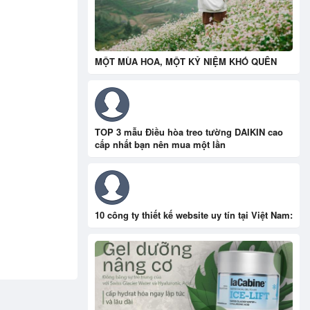
MỘT MÙA HOA, MỘT KỶ NIỆM KHÓ QUÊN
TOP 3 mẫu Điều hòa treo tường DAIKIN cao
cấp nhất bạn nên mua một lần
10 công ty thiết kế website uy tín tại Việt Nam: