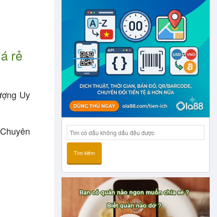
á rẻ
lượng Uy
. Chuyên
Tìm kiếm