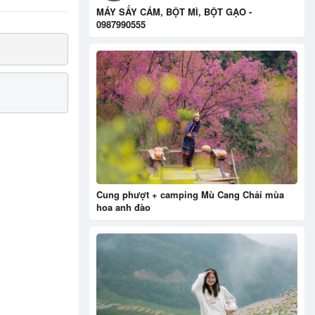
MÁY SẤY CÁM, BỘT MÌ, BỘT GẠO -
0987990555
Cung phượt + camping Mù Cang Chải mùa
hoa anh đào