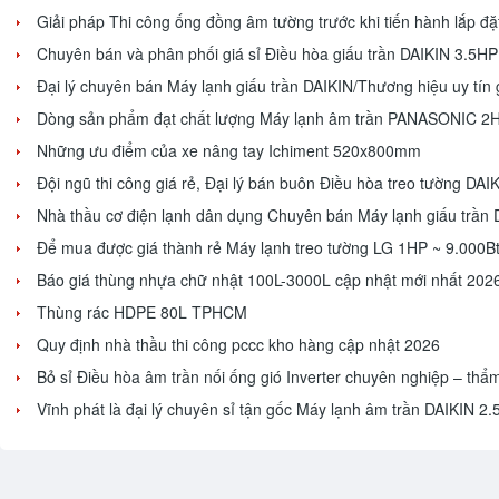
Giải pháp Thi công ống đồng âm tường trước khi tiến hành lắp đặ
Chuyên bán và phân phối giá sỉ Điều hòa giấu trần DAIKIN 3.5H
Đại lý chuyên bán Máy lạnh giấu trần DAIKIN/Thương hiệu uy tín giá 
Dòng sản phẩm đạt chất lượng Máy lạnh âm trần PANASONIC 2HP
Những ưu điểm của xe nâng tay Ichiment 520x800mm
Đội ngũ thi công giá rẻ, Đại lý bán buôn Điều hòa treo tường DAIKI
Nhà thầu cơ điện lạnh dân dụng Chuyên bán Máy lạnh giấu trầ
Để mua được giá thành rẻ Máy lạnh treo tường LG 1HP ~ 9.000Bt
Báo giá thùng nhựa chữ nhật 100L-3000L cập nhật mới nhất 202
Thùng rác HDPE 80L TPHCM
Quy định nhà thầu thi công pccc kho hàng cập nhật 2026
Bỏ sỉ Điều hòa âm trần nối ống gió Inverter chuyên nghiệp – thẩ
Vĩnh phát là đại lý chuyên sỉ tận gốc Máy lạnh âm trần DAIKIN 2.