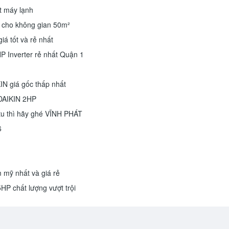
t máy lạnh
P cho không gian 50m²
tốt và rẻ nhất
 Inverter rẻ nhất Quận 1
N giá gốc thấp nhất
n DAIKIN 2HP
u thì hãy ghé VĨNH PHÁT
6
m mỹ nhất và giá rẻ
5HP chất lượng vượt trội