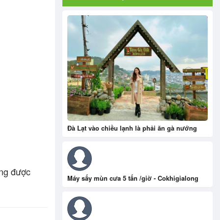
Đà Lạt vào chiều lạnh là phải ăn gà nướng
áng được
Máy sấy mùn cưa 5 tấn /giờ - Cokhigialong