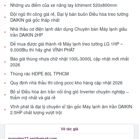
Những ưu điểm của xe nâng tay Ichiment 520x800mm
Đội ngũ thi công giá rẻ, Đại lý bán buôn Điều hòa treo tường
DAIKIN giá gốc thấp nhất
Nhà thầu cơ điện lạnh dân dụng Chuyên bán Máy lạnh giấu
trần DAIKIN 2HP
Để mua được giá thành rẻ Máy lạnh treo tường LG 1HP ~
9.000Btu thì hãy ghé VĨNH PHÁT
Báo giá thùng nhựa chữ nhật 100L-3000L cập nhật mới nhất
2026
Thùng rác HDPE 80L TPHCM
Quy định nhà thầu thi công pccc kho hàng cập nhật 2026
Bỏ sỉ Điều hòa âm trần nối ống gió Inverter chuyên nghiệp –
thẩm mỹ nhất và giá rẻ
Vĩnh phát là đại lý chuyên sỉ tận gốc Máy lạnh âm trần DAIKIN
2.5HP chất lượng vượt trội
Về tác giả
quanglan77.ant@gmail.com