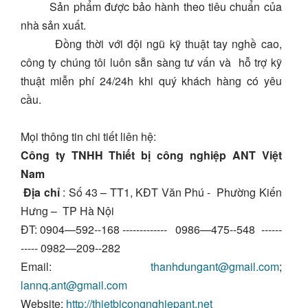
Sản phẩm được bảo hành theo tiêu chuẩn của
nhà sản xuất.
Đồng thời với đội ngũ kỹ thuật tay nghề cao,
công ty chúng tôi luôn sẵn sàng tư vấn và hỗ trợ kỹ
thuật miễn phí 24/24h khi quý khách hàng có yêu
cầu.
Mọi thông tin chi tiết liên hệ:
Công ty TNHH Thiết bị công nghiệp ANT Việt
Nam
Địa chỉ
: Số 43 – TT1, KĐT Văn Phú - Phường Kiến
Hưng – TP Hà Nội
ĐT: 0904—592--168 ------------- 0986—475--548 ------
----- 0982—209--282
Email:
thanhdungant@gmail.com
;
lannq.ant@gmail.com
Website:
http://thietbicongnghiepant.net