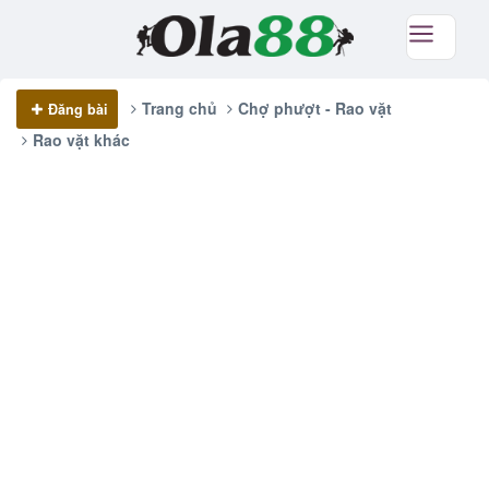
Trang chủ
Chợ phượt - Rao vặt
Đăng bài
Rao vặt khác