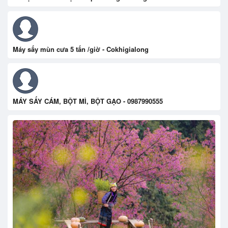
Máy sấy mùn cưa 5 tấn /giờ - Cokhigialong
MÁY SẤY CÁM, BỘT MÌ, BỘT GẠO - 0987990555