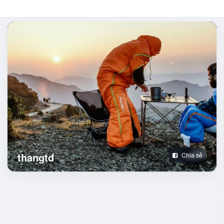
thangtd
Chia sẻ