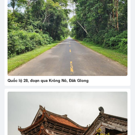
Quốc lộ 28, đoạn qua Krông Nô, Đăk Glong