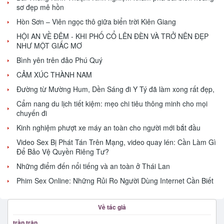
sơ đẹp mê hồn
Hòn Sơn – Viên ngọc thô giữa biển trời Kiên Giang
HỘI AN VỀ ĐÊM - KHI PHỐ CỔ LÊN ĐÈN VÀ TRỞ NÊN ĐẸP
NHƯ MỘT GIẤC MƠ
Bình yên trên đảo Phú Quý
CẢM XÚC THÀNH NAM
Đường từ Mường Hum, Dền Sáng đi Y Tý đã làm xong rất đẹp,
Cẩm nang du lịch tiết kiệm: mẹo chi tiêu thông minh cho mọi
chuyến đi
Kinh nghiệm phượt xe máy an toàn cho người mới bắt đầu
Video Sex Bị Phát Tán Trên Mạng, video quay lén: Cần Làm Gì
Để Bảo Vệ Quyền Riêng Tư?
Những điểm đến nổi tiếng và an toàn ở Thái Lan
Phim Sex Online: Những Rủi Ro Người Dùng Internet Cần Biết
Về tác giả
trần trân