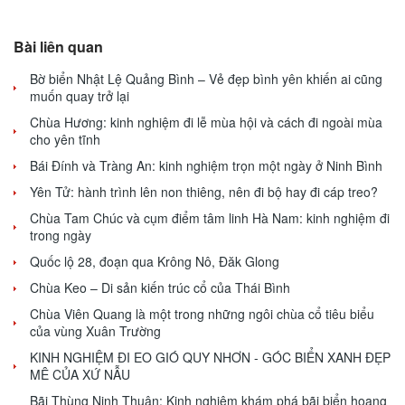
Bài liên quan
Bờ biển Nhật Lệ Quảng Bình – Vẻ đẹp bình yên khiến ai cũng
muốn quay trở lại
Chùa Hương: kinh nghiệm đi lễ mùa hội và cách đi ngoài mùa
cho yên tĩnh
Bái Đính và Tràng An: kinh nghiệm trọn một ngày ở Ninh Bình
Yên Tử: hành trình lên non thiêng, nên đi bộ hay đi cáp treo?
Chùa Tam Chúc và cụm điểm tâm linh Hà Nam: kinh nghiệm đi
trong ngày
Quốc lộ 28, đoạn qua Krông Nô, Đăk Glong
Chùa Keo – Di sản kiến trúc cổ của Thái Bình
Chùa Viên Quang là một trong những ngôi chùa cổ tiêu biểu
của vùng Xuân Trường
KINH NGHIỆM ĐI EO GIÓ QUY NHƠN - GÓC BIỂN XANH ĐẸP
MÊ CỦA XỨ NẪU
Bãi Thùng Ninh Thuận: Kinh nghiệm khám phá bãi biển hoang