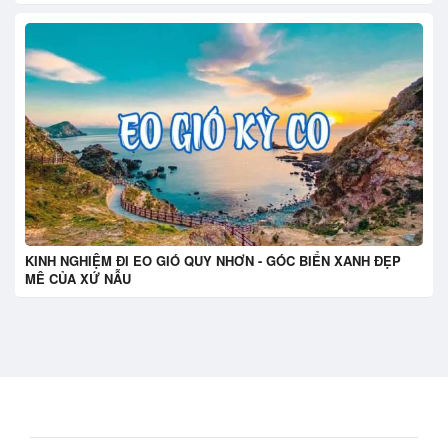
KINH NGHIỆM ĐI EO GIÓ QUY NHƠN - GÓC BIỂN XANH ĐẸP
MÊ CỦA XỨ NẪU