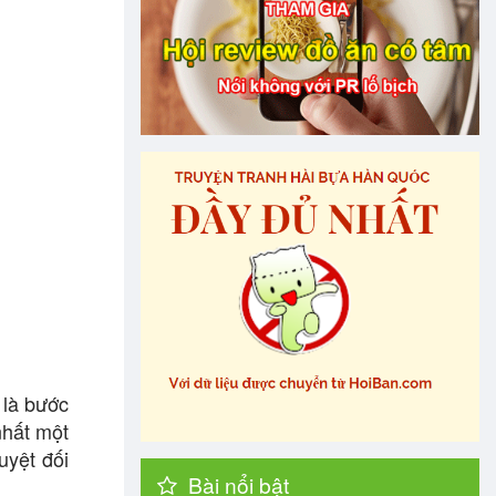
 là bước
nhất một
uyệt đối
Bài nổi bật