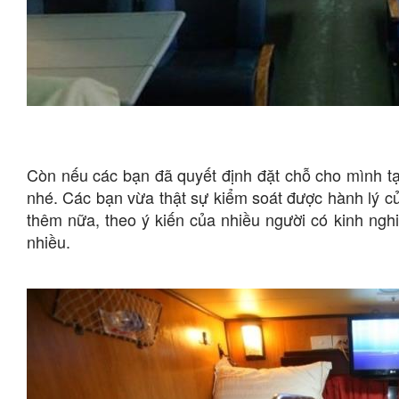
Còn nếu các bạn đã quyết định đặt chỗ cho mình tại
nhé. Các bạn vừa thật sự kiểm soát được hành lý c
thêm nữa, theo ý kiến của nhiều người có kinh nghi
nhiều.