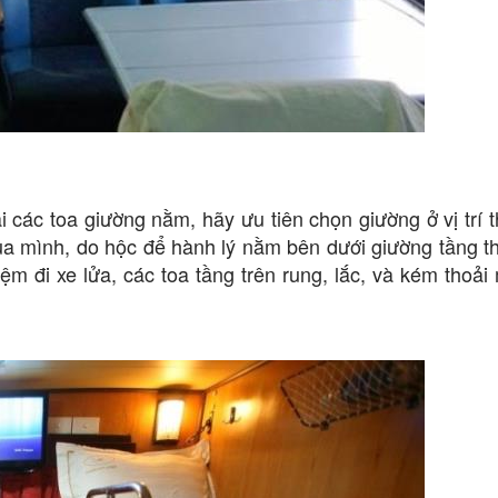
 các toa giường nằm, hãy ưu tiên chọn giường ở vị trí 
ủa mình, do hộc để hành lý nằm bên dưới giường tầng t
ệm đi xe lửa, các toa tầng trên rung, lắc, và kém thoải