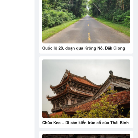
Quốc lộ 28, đoạn qua Krông Nô, Đăk Glong
Chùa Keo – Di sản kiến trúc cổ của Thái Bình