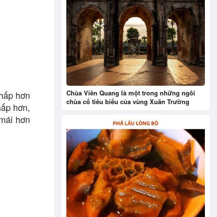
Chùa Viên Quang là một trong những ngôi
thấp hơn
chùa cổ tiêu biểu của vùng Xuân Trường
hấp hơn,
 mái hơn