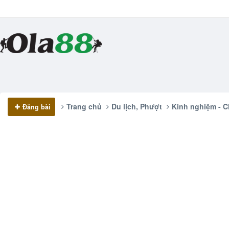
Trang chủ
Du lịch, Phượt
Kinh nghiệm - C
Đăng bài