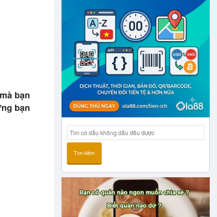
 mà bạn
hưng bạn
Tìm kiếm