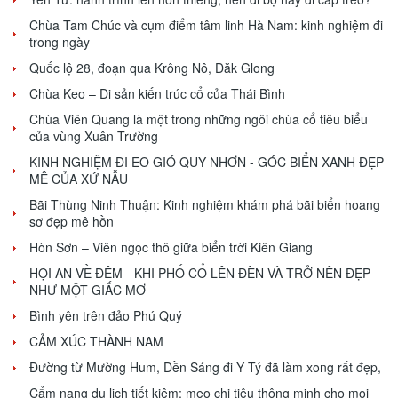
Chùa Tam Chúc và cụm điểm tâm linh Hà Nam: kinh nghiệm đi
trong ngày
Quốc lộ 28, đoạn qua Krông Nô, Đăk Glong
Chùa Keo – Di sản kiến trúc cổ của Thái Bình
Chùa Viên Quang là một trong những ngôi chùa cổ tiêu biểu
của vùng Xuân Trường
KINH NGHIỆM ĐI EO GIÓ QUY NHƠN - GÓC BIỂN XANH ĐẸP
MÊ CỦA XỨ NẪU
Bãi Thùng Ninh Thuận: Kinh nghiệm khám phá bãi biển hoang
sơ đẹp mê hồn
Hòn Sơn – Viên ngọc thô giữa biển trời Kiên Giang
HỘI AN VỀ ĐÊM - KHI PHỐ CỔ LÊN ĐÈN VÀ TRỞ NÊN ĐẸP
NHƯ MỘT GIẤC MƠ
Bình yên trên đảo Phú Quý
CẢM XÚC THÀNH NAM
Đường từ Mường Hum, Dền Sáng đi Y Tý đã làm xong rất đẹp,
Cẩm nang du lịch tiết kiệm: mẹo chi tiêu thông minh cho mọi