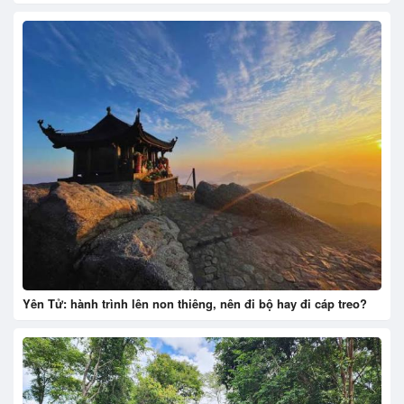
Yên Tử: hành trình lên non thiêng, nên đi bộ hay đi cáp treo?