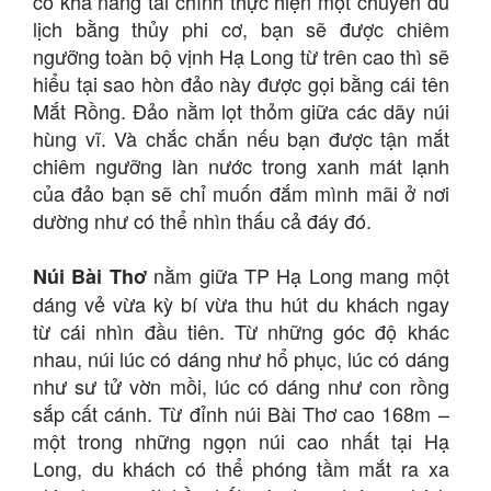
có khả năng tài chính thực hiện một chuyến du
lịch bằng thủy phi cơ, bạn sẽ được chiêm
ngưỡng toàn bộ vịnh Hạ Long từ trên cao thì sẽ
hiểu tại sao hòn đảo này được gọi bằng cái tên
Mắt Rồng. Đảo nằm lọt thỏm giữa các dãy núi
hùng vĩ. Và chắc chắn nếu bạn được tận mắt
chiêm ngưỡng làn nước trong xanh mát lạnh
của đảo bạn sẽ chỉ muốn đắm mình mãi ở nơi
dường như có thể nhìn thấu cả đáy đó.
nằm giữa TP Hạ Long mang một
Núi Bài Thơ
dáng vẻ vừa kỳ bí vừa thu hút du khách ngay
từ cái nhìn đầu tiên. Từ những góc độ khác
nhau, núi lúc có dáng như hổ phục, lúc có dáng
như sư tử vờn mồi, lúc có dáng như con rồng
sắp cất cánh. Từ đỉnh núi Bài Thơ cao 168m –
một trong những ngọn núi cao nhất tại Hạ
Long, du khách có thể phóng tầm mắt ra xa