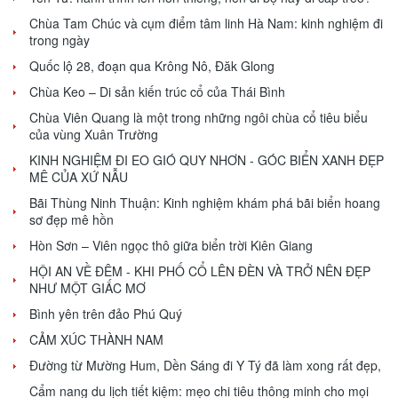
Chùa Tam Chúc và cụm điểm tâm linh Hà Nam: kinh nghiệm đi
trong ngày
Quốc lộ 28, đoạn qua Krông Nô, Đăk Glong
Chùa Keo – Di sản kiến trúc cổ của Thái Bình
Chùa Viên Quang là một trong những ngôi chùa cổ tiêu biểu
của vùng Xuân Trường
KINH NGHIỆM ĐI EO GIÓ QUY NHƠN - GÓC BIỂN XANH ĐẸP
MÊ CỦA XỨ NẪU
Bãi Thùng Ninh Thuận: Kinh nghiệm khám phá bãi biển hoang
sơ đẹp mê hồn
Hòn Sơn – Viên ngọc thô giữa biển trời Kiên Giang
HỘI AN VỀ ĐÊM - KHI PHỐ CỔ LÊN ĐÈN VÀ TRỞ NÊN ĐẸP
NHƯ MỘT GIẤC MƠ
Bình yên trên đảo Phú Quý
CẢM XÚC THÀNH NAM
Đường từ Mường Hum, Dền Sáng đi Y Tý đã làm xong rất đẹp,
Cẩm nang du lịch tiết kiệm: mẹo chi tiêu thông minh cho mọi