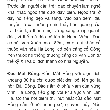
Trước kia, người dân trên đảo chuyên làm nghề
khai thác ngọc trai dưới đáy biển. Ngọc trai ở
đây nổi tiếng đẹp và sáng. Vào ban đêm, tàu
thuyền từ xa thường nhìn thấy hào quang của
trai biển tạo thành một vừng sáng xung quanh
đảo, vì thế mà đảo có tên là Ngọc Vừng. Đảo
có núi Vạn Xuân cao 182m, có di chỉ khảo cổ
thuộc văn hóa Hạ Long, có bến cảng cổ Cống
Yên thuộc hệ thống thương cảng cổ Vân Đồn từ
thế kỷ XII và di tích thành cổ nhà Nguyễn.
Đảo Mắt Rồng với diện tích
Đảo Mắt Rồng:
khoảng 30 ha còn được biết đến bởi tên gọi là
hòn Bái Đông. Đảo nằm ở phía Nam của vùng
vịnh Hạ Long, tiếp giáp với khu vực vịnh Lan
Hạ. Có thể nói điểm thu hút nhất của đảo Mắt
Rồng nằm ở nét hoang sơ, nguyên thủy. Nếu