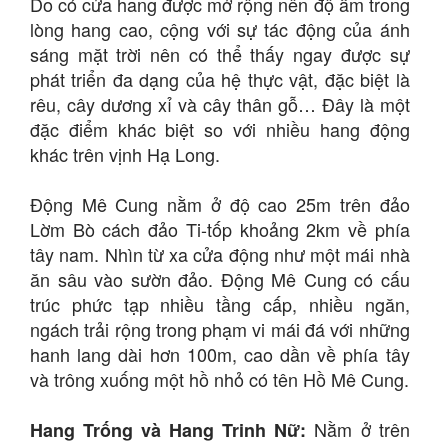
Do có cửa hang được mở rộng nên độ ẩm trong
lòng hang cao, cộng với sự tác động của ánh
sáng mặt trời nên có thể thấy ngay được sự
phát triển đa dạng của hệ thực vật, đặc biệt là
rêu, cây dương xỉ và cây thân gỗ… Đây là một
đặc điểm khác biệt so với nhiều hang động
khác trên vịnh Hạ Long.
Động Mê Cung nằm ở độ cao 25m trên đảo
Lờm Bò cách đảo Ti-tốp khoảng 2km về phía
tây nam. Nhìn từ xa cửa động như một mái nhà
ăn sâu vào sườn đảo. Động Mê Cung có cấu
trúc phức tạp nhiều tầng cấp, nhiều ngăn,
ngách trải rộng trong phạm vi mái đá với những
hanh lang dài hơn 100m, cao dần về phía tây
và trông xuống một hồ nhỏ có tên Hồ Mê Cung.
Nằm ở trên
Hang Trống và Hang Trinh Nữ: