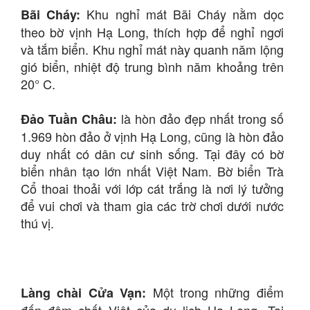
Khu nghỉ mát Bãi Cháy nằm dọc
Bãi Cháy:
theo bờ vịnh Hạ Long, thích hợp để nghỉ ngơi
và tắm biển. Khu nghỉ mát này quanh năm lộng
gió biển, nhiệt độ trung bình năm khoảng trên
20° C.
là hòn đảo đẹp nhất trong số
Đảo Tuần Châu:
1.969 hòn đảo ở vịnh Hạ Long, cũng là hòn đảo
duy nhất có dân cư sinh sống. Tại đây có bờ
biển nhân tạo lớn nhất Việt Nam. Bờ biển Trà
Cổ thoai thoải với lớp cát trắng là nơi lý tưởng
để vui chơi và tham gia các trờ chơi dưới nước
thú vị.
Một trong những điểm
Làng chài Cửa Vạn:
đến đậm chất Việt của du lịch Hạ Long. Tại