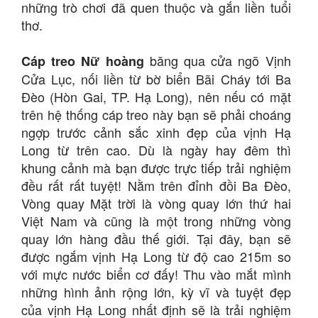
những trò chơi đã quen thuộc và gắn liền tuổi
thơ.
băng qua cửa ngõ Vịnh
Cáp treo Nữ hoàng
Cửa Lục, nối liền từ bờ biển Bãi Cháy tới Ba
Đèo (Hòn Gai, TP. Hạ Long), nên nếu có mặt
trên hệ thống cáp treo này bạn sẽ phải choáng
ngợp trước cảnh sắc xinh đẹp của vịnh Hạ
Long từ trên cao. Dù là ngày hay đêm thì
khung cảnh mà bạn được trực tiếp trải nghiệm
đều rất rất tuyệt! Nằm trên đỉnh đồi Ba Đèo,
Vòng quay Mặt trời là vòng quay lớn thứ hai
Việt Nam và cũng là một trong những vòng
quay lớn hàng đầu thế giới. Tại đây, bạn sẽ
được ngắm vịnh Hạ Long từ độ cao 215m so
với mực nước biển cơ đấy! Thu vào mắt mình
những hình ảnh rộng lớn, kỳ vĩ và tuyệt đẹp
của vịnh Hạ Long nhất định sẽ là trải nghiệm