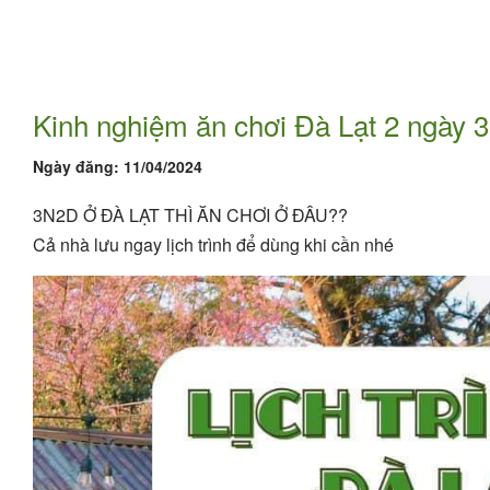
Kinh nghiệm ăn chơi Đà Lạt 2 ngày 
Ngày đăng:
11/04/2024
3N2D Ở ĐÀ LẠT THÌ ĂN CHƠI Ở ĐÂU??
Cả nhà lưu ngay lịch trình để dùng khi cần nhé