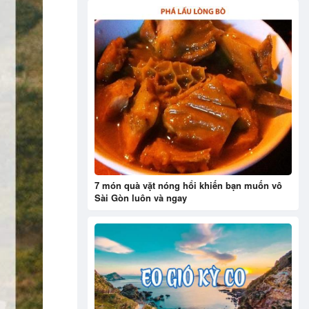
7 món quà vặt nóng hổi khiến bạn muốn vô
Sài Gòn luôn và ngay