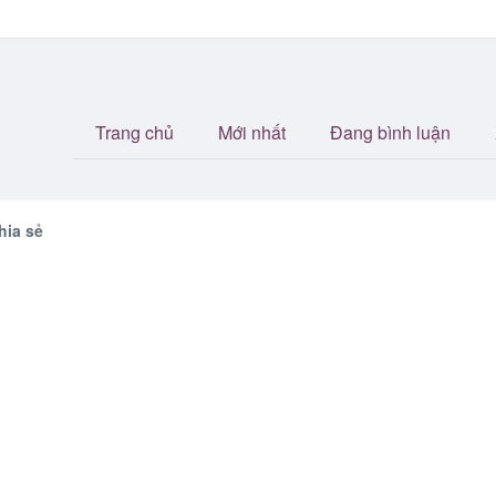
Trang chủ
Mới nhất
Đang bình luận
hia sẻ