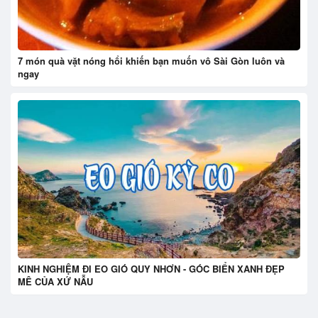
7 món quà vặt nóng hổi khiến bạn muốn vô Sài Gòn luôn và
ngay
KINH NGHIỆM ĐI EO GIÓ QUY NHƠN - GÓC BIỂN XANH ĐẸP
MÊ CỦA XỨ NẪU