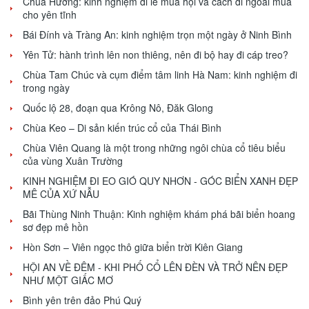
Chùa Hương: kinh nghiệm đi lễ mùa hội và cách đi ngoài mùa
cho yên tĩnh
Bái Đính và Tràng An: kinh nghiệm trọn một ngày ở Ninh Bình
Yên Tử: hành trình lên non thiêng, nên đi bộ hay đi cáp treo?
Chùa Tam Chúc và cụm điểm tâm linh Hà Nam: kinh nghiệm đi
trong ngày
Quốc lộ 28, đoạn qua Krông Nô, Đăk Glong
Chùa Keo – Di sản kiến trúc cổ của Thái Bình
Chùa Viên Quang là một trong những ngôi chùa cổ tiêu biểu
của vùng Xuân Trường
KINH NGHIỆM ĐI EO GIÓ QUY NHƠN - GÓC BIỂN XANH ĐẸP
MÊ CỦA XỨ NẪU
Bãi Thùng Ninh Thuận: Kinh nghiệm khám phá bãi biển hoang
sơ đẹp mê hồn
Hòn Sơn – Viên ngọc thô giữa biển trời Kiên Giang
HỘI AN VỀ ĐÊM - KHI PHỐ CỔ LÊN ĐÈN VÀ TRỞ NÊN ĐẸP
NHƯ MỘT GIẤC MƠ
Bình yên trên đảo Phú Quý