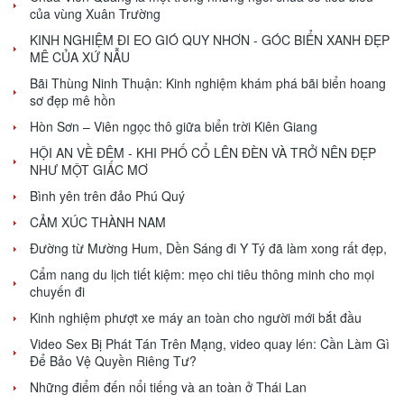
của vùng Xuân Trường
KINH NGHIỆM ĐI EO GIÓ QUY NHƠN - GÓC BIỂN XANH ĐẸP
MÊ CỦA XỨ NẪU
Bãi Thùng Ninh Thuận: Kinh nghiệm khám phá bãi biển hoang
sơ đẹp mê hồn
Hòn Sơn – Viên ngọc thô giữa biển trời Kiên Giang
HỘI AN VỀ ĐÊM - KHI PHỐ CỔ LÊN ĐÈN VÀ TRỞ NÊN ĐẸP
NHƯ MỘT GIẤC MƠ
Bình yên trên đảo Phú Quý
CẢM XÚC THÀNH NAM
Đường từ Mường Hum, Dền Sáng đi Y Tý đã làm xong rất đẹp,
Cẩm nang du lịch tiết kiệm: mẹo chi tiêu thông minh cho mọi
chuyến đi
Kinh nghiệm phượt xe máy an toàn cho người mới bắt đầu
Video Sex Bị Phát Tán Trên Mạng, video quay lén: Cần Làm Gì
Để Bảo Vệ Quyền Riêng Tư?
Những điểm đến nổi tiếng và an toàn ở Thái Lan