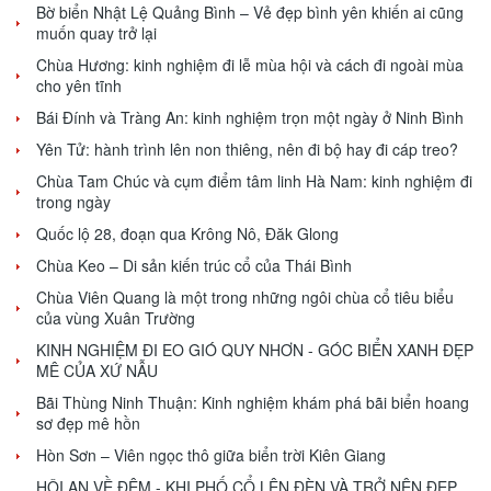
Bờ biển Nhật Lệ Quảng Bình – Vẻ đẹp bình yên khiến ai cũng
muốn quay trở lại
Chùa Hương: kinh nghiệm đi lễ mùa hội và cách đi ngoài mùa
cho yên tĩnh
Bái Đính và Tràng An: kinh nghiệm trọn một ngày ở Ninh Bình
Yên Tử: hành trình lên non thiêng, nên đi bộ hay đi cáp treo?
Chùa Tam Chúc và cụm điểm tâm linh Hà Nam: kinh nghiệm đi
trong ngày
Quốc lộ 28, đoạn qua Krông Nô, Đăk Glong
Chùa Keo – Di sản kiến trúc cổ của Thái Bình
Chùa Viên Quang là một trong những ngôi chùa cổ tiêu biểu
của vùng Xuân Trường
KINH NGHIỆM ĐI EO GIÓ QUY NHƠN - GÓC BIỂN XANH ĐẸP
MÊ CỦA XỨ NẪU
Bãi Thùng Ninh Thuận: Kinh nghiệm khám phá bãi biển hoang
sơ đẹp mê hồn
Hòn Sơn – Viên ngọc thô giữa biển trời Kiên Giang
HỘI AN VỀ ĐÊM - KHI PHỐ CỔ LÊN ĐÈN VÀ TRỞ NÊN ĐẸP