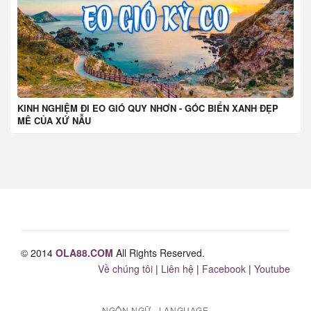
KINH NGHIỆM ĐI EO GIÓ QUY NHƠN - GÓC BIỂN XANH ĐẸP
MÊ CỦA XỨ NẪU
© 2014
OLA88.COM
All Rights Reserved.
Về chúng tôi
|
Liên hệ
|
Facebook
|
Youtube
NGÔN NGỮ · LANGUAGE