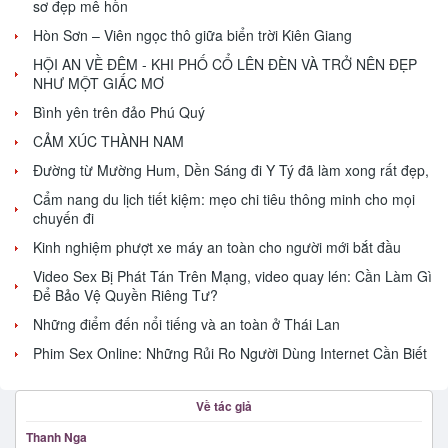
sơ đẹp mê hồn
Hòn Sơn – Viên ngọc thô giữa biển trời Kiên Giang
HỘI AN VỀ ĐÊM - KHI PHỐ CỔ LÊN ĐÈN VÀ TRỞ NÊN ĐẸP
NHƯ MỘT GIẤC MƠ
Bình yên trên đảo Phú Quý
CẢM XÚC THÀNH NAM
Đường từ Mường Hum, Dền Sáng đi Y Tý đã làm xong rất đẹp,
Cẩm nang du lịch tiết kiệm: mẹo chi tiêu thông minh cho mọi
chuyến đi
Kinh nghiệm phượt xe máy an toàn cho người mới bắt đầu
Video Sex Bị Phát Tán Trên Mạng, video quay lén: Cần Làm Gì
Để Bảo Vệ Quyền Riêng Tư?
Những điểm đến nổi tiếng và an toàn ở Thái Lan
Phim Sex Online: Những Rủi Ro Người Dùng Internet Cần Biết
Về tác giả
Thanh Nga