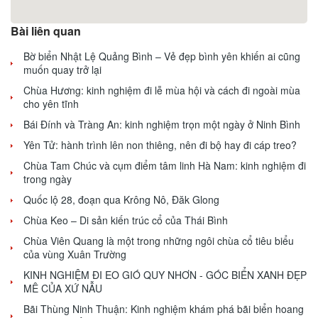
Bài liên quan
Bờ biển Nhật Lệ Quảng Bình – Vẻ đẹp bình yên khiến ai cũng
muốn quay trở lại
Chùa Hương: kinh nghiệm đi lễ mùa hội và cách đi ngoài mùa
cho yên tĩnh
Bái Đính và Tràng An: kinh nghiệm trọn một ngày ở Ninh Bình
Yên Tử: hành trình lên non thiêng, nên đi bộ hay đi cáp treo?
Chùa Tam Chúc và cụm điểm tâm linh Hà Nam: kinh nghiệm đi
trong ngày
Quốc lộ 28, đoạn qua Krông Nô, Đăk Glong
Chùa Keo – Di sản kiến trúc cổ của Thái Bình
Chùa Viên Quang là một trong những ngôi chùa cổ tiêu biểu
của vùng Xuân Trường
KINH NGHIỆM ĐI EO GIÓ QUY NHƠN - GÓC BIỂN XANH ĐẸP
MÊ CỦA XỨ NẪU
Bãi Thùng Ninh Thuận: Kinh nghiệm khám phá bãi biển hoang