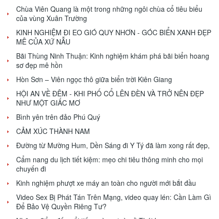
Chùa Viên Quang là một trong những ngôi chùa cổ tiêu biểu
của vùng Xuân Trường
KINH NGHIỆM ĐI EO GIÓ QUY NHƠN - GÓC BIỂN XANH ĐẸP
MÊ CỦA XỨ NẪU
Bãi Thùng Ninh Thuận: Kinh nghiệm khám phá bãi biển hoang
sơ đẹp mê hồn
Hòn Sơn – Viên ngọc thô giữa biển trời Kiên Giang
HỘI AN VỀ ĐÊM - KHI PHỐ CỔ LÊN ĐÈN VÀ TRỞ NÊN ĐẸP
NHƯ MỘT GIẤC MƠ
Bình yên trên đảo Phú Quý
CẢM XÚC THÀNH NAM
Đường từ Mường Hum, Dền Sáng đi Y Tý đã làm xong rất đẹp,
Cẩm nang du lịch tiết kiệm: mẹo chi tiêu thông minh cho mọi
chuyến đi
Kinh nghiệm phượt xe máy an toàn cho người mới bắt đầu
Video Sex Bị Phát Tán Trên Mạng, video quay lén: Cần Làm Gì
Để Bảo Vệ Quyền Riêng Tư?