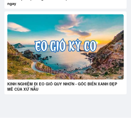
ngay
KINH NGHIỆM ĐI EO GIÓ QUY NHƠN - GÓC BIỂN XANH ĐẸP
MÊ CỦA XỨ NẪU