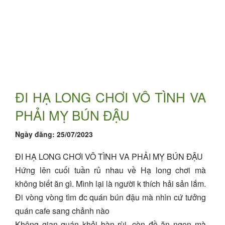
ĐI HẠ LONG CHƠI VÔ TÌNH VA
PHẢI MỴ BÚN ĐẬU
Ngày đăng:
25/07/2023
ĐI HẠ LONG CHƠI VÔ TÌNH VA PHẢI MỴ BÚN ĐẬU
Hứng lên cuối tuần rủ nhau về Hạ long chơi mà
không biết ăn gì. Mình lại là người k thích hải sản lắm.
Đi vòng vòng tìm đc quán bún đậu mà nhìn cứ tưởng
quán cafe sang chảnh nào
Không gian quán khỏi bàn rùi, còn đồ ăn ngon mà