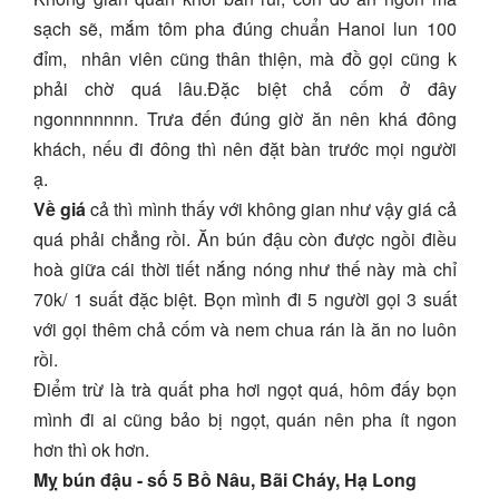
sạch sẽ, mắm tôm pha đúng chuẩn Hanoi lun 100
đỉm, nhân viên cũng thân thiện, mà đồ gọi cũng k
phải chờ quá lâu.Đặc biệt chả cốm ở đây
ngonnnnnnn. Trưa đến đúng giờ ăn nên khá đông
khách, nếu đi đông thì nên đặt bàn trước mọi người
ạ.
Về giá
cả thì mình thấy với không gian như vậy giá cả
quá phải chẳng rồi. Ăn bún đậu còn được ngồi điều
hoà giữa cái thời tiết nắng nóng như thế này mà chỉ
70k/ 1 suất đặc biệt. Bọn mình đi 5 người gọi 3 suất
với gọi thêm chả cốm và nem chua rán là ăn no luôn
rồi.
Điểm trừ là trà quất pha hơi ngọt quá, hôm đấy bọn
mình đi ai cũng bảo bị ngọt, quán nên pha ít ngon
hơn thì ok hơn.
Mỵ bún đậu - số 5 Bồ Nâu, Bãi Cháy, Hạ Long