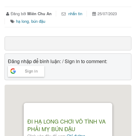
Đăng bởi
Miên Chu An
nhắn tin
25/07/2023
hạ long
,
bún đậu
Đăng nhập để bình luận: / Sign in to comment:
Sign in
ĐI HẠ LONG CHƠI VÔ TÌNH VA
PHẢI MỴ BÚN ĐẬU
Click vào đây để xem
Chỉ đường