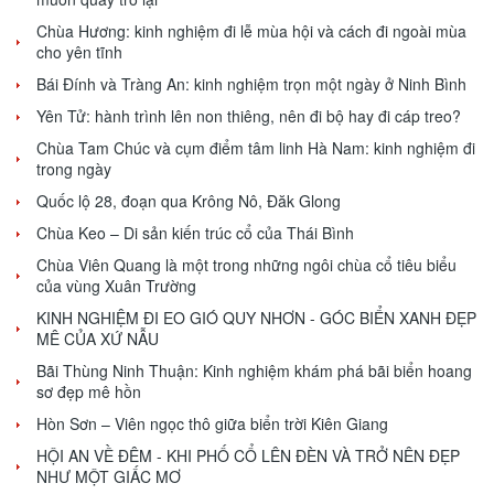
Chùa Hương: kinh nghiệm đi lễ mùa hội và cách đi ngoài mùa
cho yên tĩnh
Bái Đính và Tràng An: kinh nghiệm trọn một ngày ở Ninh Bình
Yên Tử: hành trình lên non thiêng, nên đi bộ hay đi cáp treo?
Chùa Tam Chúc và cụm điểm tâm linh Hà Nam: kinh nghiệm đi
trong ngày
Quốc lộ 28, đoạn qua Krông Nô, Đăk Glong
Chùa Keo – Di sản kiến trúc cổ của Thái Bình
Chùa Viên Quang là một trong những ngôi chùa cổ tiêu biểu
của vùng Xuân Trường
KINH NGHIỆM ĐI EO GIÓ QUY NHƠN - GÓC BIỂN XANH ĐẸP
MÊ CỦA XỨ NẪU
Bãi Thùng Ninh Thuận: Kinh nghiệm khám phá bãi biển hoang
sơ đẹp mê hồn
Hòn Sơn – Viên ngọc thô giữa biển trời Kiên Giang
HỘI AN VỀ ĐÊM - KHI PHỐ CỔ LÊN ĐÈN VÀ TRỞ NÊN ĐẸP
NHƯ MỘT GIẤC MƠ