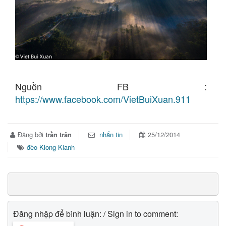
Nguồn FB :
https://www.facebook.com/VietBuiXuan.911
Đăng bởi
trần trân
nhắn tin
25/12/2014
đèo Klong Klanh
Đăng nhập để bình luận: / Sign in to comment: