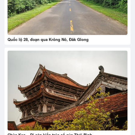
Quốc lộ 28, đoạn qua Krông Nô, Đăk Glong
Chùa Keo – Di sản kiến trúc cổ của Thái Bình