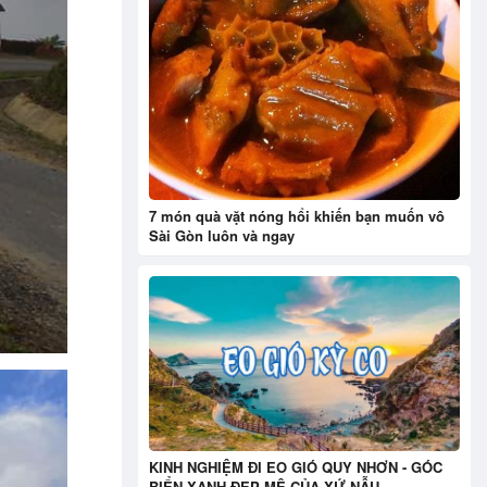
7 món quà vặt nóng hổi khiến bạn muốn vô
Sài Gòn luôn và ngay
KINH NGHIỆM ĐI EO GIÓ QUY NHƠN - GÓC
BIỂN XANH ĐẸP MÊ CỦA XỨ NẪU