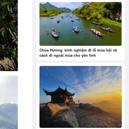
Chùa Hương: kinh nghiệm đi lễ mùa hội và
cách đi ngoài mùa cho yên tĩnh