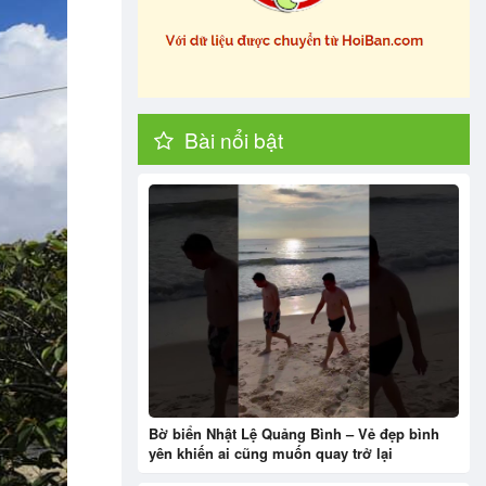
Bài nổi bật
Bờ biển Nhật Lệ Quảng Bình – Vẻ đẹp bình
yên khiến ai cũng muốn quay trở lại