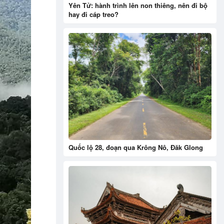
Yên Tử: hành trình lên non thiêng, nên đi bộ
hay đi cáp treo?
Quốc lộ 28, đoạn qua Krông Nô, Đăk Glong