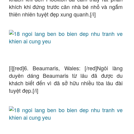
khích khi đứng trước căn nhà bé nhỏ và ngắm
thiên nhiên tuyệt đẹp xung quanh.[/i]
[i][red]6. Beaumaris, Wales: [/red]Ngôi làng
duyên dáng Beaumaris từ lâu đã được du
khách biết đến vì đã sở hữu nhiều tòa lâu đài
tuyệt đẹp.[/i]