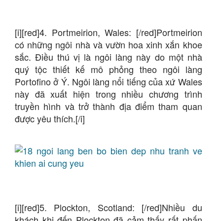
[i][red]4. Portmeirion, Wales: [/red]Portmeirion
có những ngôi nhà và vườn hoa xinh xắn khoe
sắc. Điều thú vị là ngôi làng này do một nhà
quý tộc thiết kế mô phỏng theo ngôi làng
Portofino ở Ý. Ngôi làng nổi tiếng của xứ Wales
này đã xuất hiện trong nhiều chương trình
truyền hình và trở thành địa điểm tham quan
được yêu thích.[/i]
[i][red]5. Plockton, Scotland: [/red]Nhiều du
khách khi đến Plockton đã cảm thấy rất phấn