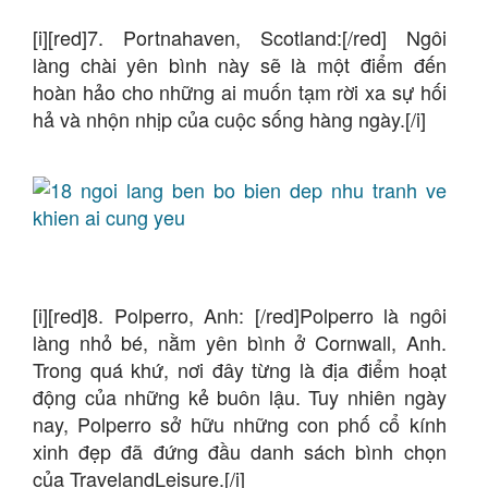
[i][red]7. Portnahaven, Scotland:[/red] Ngôi
làng chài yên bình này sẽ là một điểm đến
hoàn hảo cho những ai muốn tạm rời xa sự hối
hả và nhộn nhịp của cuộc sống hàng ngày.[/i]
[i][red]8. Polperro, Anh: [/red]Polperro là ngôi
làng nhỏ bé, nằm yên bình ở Cornwall, Anh.
Trong quá khứ, nơi đây từng là địa điểm hoạt
động của những kẻ buôn lậu. Tuy nhiên ngày
nay, Polperro sở hữu những con phố cổ kính
xinh đẹp đã đứng đầu danh sách bình chọn
của TravelandLeisure.[/i]