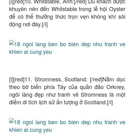
[i][red]10. Whitstable, Anh:[/red] Du khách được
khuyên nên đến Whitstable trong lễ hội Oyster
để có thể thưởng thức trọn vẹn không khí sôi
động nơi đây.[/i]
[i][red]11. Stromness, Scotland: [/red]Nằm dọc
theo bờ biển phía Tây của quần đảo Orkney,
ngôi làng đẹp như tranh vẽ Stromness là một
điểm di tích lịch sử ấn tượng ở Scotland.[/i]