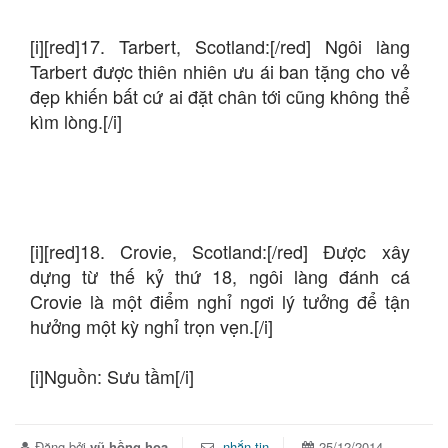
[i][red]17. Tarbert, Scotland:[/red] Ngôi làng
Tarbert được thiên nhiên ưu ái ban tặng cho vẻ
đẹp khiến bất cứ ai đặt chân tới cũng không thể
kìm lòng.[/i]
[i][red]18. Crovie, Scotland:[/red] Được xây
dựng từ thế kỷ thứ 18, ngôi làng đánh cá
Crovie là một điểm nghỉ ngơi lý tưởng để tận
hưởng một kỳ nghỉ trọn vẹn.[/i]
[i]Nguồn: Sưu tầm[/i]
Đăng bởi
vũ hồng hoa
nhắn tin
25/12/2014