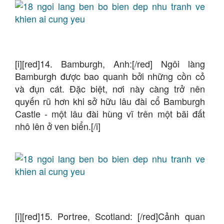
[i][red]14. Bamburgh, Anh:[/red] Ngôi làng
Bamburgh được bao quanh bởi những cồn cỏ
và đụn cát. Đặc biệt, nơi này càng trở nên
quyến rũ hơn khi sở hữu lâu đài cổ Bamburgh
Castle - một lâu đài hùng vĩ trên một bãi đất
nhô lên ở ven biển.[/i]
[i][red]15. Portree, Scotland: [/red]Cảnh quan