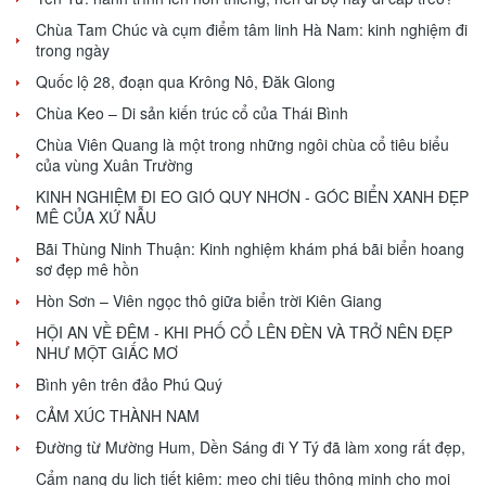
Chùa Tam Chúc và cụm điểm tâm linh Hà Nam: kinh nghiệm đi
trong ngày
Quốc lộ 28, đoạn qua Krông Nô, Đăk Glong
Chùa Keo – Di sản kiến trúc cổ của Thái Bình
Chùa Viên Quang là một trong những ngôi chùa cổ tiêu biểu
của vùng Xuân Trường
KINH NGHIỆM ĐI EO GIÓ QUY NHƠN - GÓC BIỂN XANH ĐẸP
MÊ CỦA XỨ NẪU
Bãi Thùng Ninh Thuận: Kinh nghiệm khám phá bãi biển hoang
sơ đẹp mê hồn
Hòn Sơn – Viên ngọc thô giữa biển trời Kiên Giang
HỘI AN VỀ ĐÊM - KHI PHỐ CỔ LÊN ĐÈN VÀ TRỞ NÊN ĐẸP
NHƯ MỘT GIẤC MƠ
Bình yên trên đảo Phú Quý
CẢM XÚC THÀNH NAM
Đường từ Mường Hum, Dền Sáng đi Y Tý đã làm xong rất đẹp,
Cẩm nang du lịch tiết kiệm: mẹo chi tiêu thông minh cho mọi