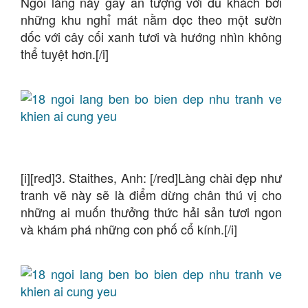
Ngôi làng này gây ấn tượng với du khách bởi
những khu nghỉ mát nằm dọc theo một sườn
dốc với cây cối xanh tươi và hướng nhìn không
thể tuyệt hơn.[/i]
[i][red]3. Staithes, Anh: [/red]Làng chài đẹp như
tranh vẽ này sẽ là điểm dừng chân thú vị cho
những ai muốn thưởng thức hải sản tươi ngon
và khám phá những con phố cổ kính.[/i]