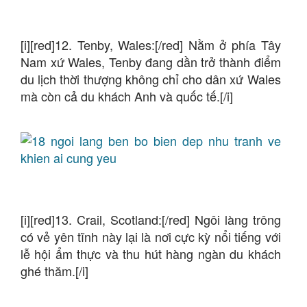
[i][red]12. Tenby, Wales:[/red] Nằm ở phía Tây
Nam xứ Wales, Tenby đang dần trở thành điểm
du lịch thời thượng không chỉ cho dân xứ Wales
mà còn cả du khách Anh và quốc tế.[/i]
[i][red]13. Crail, Scotland:[/red] Ngôi làng trông
có vẻ yên tĩnh này lại là nơi cực kỳ nổi tiếng với
lễ hội ẩm thực và thu hút hàng ngàn du khách
ghé thăm.[/i]