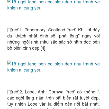
[i][red]1. Tobermory, Scotland:[/red] Khi tới đây
du khách nhất định sẽ “phải lòng” ngay với
những ngôi nhà màu sắc sặc sỡ nằm dọc bên
bờ biển xinh đẹp.[/i]
[i][red]2. Looe, Anh: Cornwall[/red] có không ít
các ngôi làng nằm trên bãi biển rất tuyệt đẹp,
tuy nhiên Looe vẫn là điểm đến nổi bật nhất.