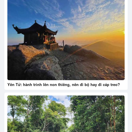
Yên Tử: hành trình lên non thiêng, nên đi bộ hay đi cáp treo?