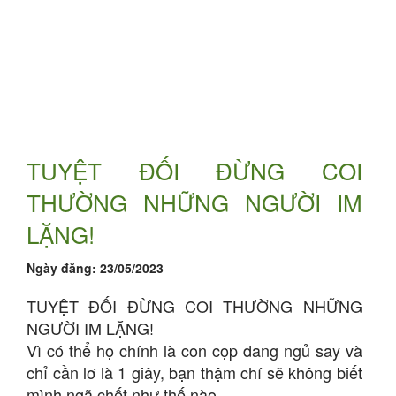
TUYỆT ĐỐI ĐỪNG COI
THƯỜNG NHỮNG NGƯỜI IM
LẶNG!
Ngày đăng:
23/05/2023
TUYỆT ĐỐI ĐỪNG COI THƯỜNG NHỮNG
NGƯỜI IM LẶNG!
Vì có thể họ chính là con cọp đang ngủ say và
chỉ cần lơ là 1 giây, bạn thậm chí sẽ không biết
mình ngã chết như thế nào.