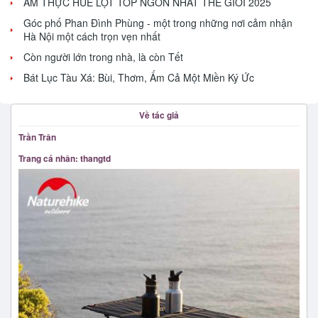
ẨM THỰC HUẾ LỌT TOP NGON NHẤT THẾ GIỚI 2025
Góc phố Phan Đình Phùng - một trong những nơi cảm nhận
Hà Nội một cách trọn vẹn nhất
Còn người lớn trong nhà, là còn Tết
Bát Lục Tàu Xá: Bùi, Thơm, Ấm Cả Một Miền Ký Ức
Về tác giả
Trần Trân
Trang cá nhân: thangtd