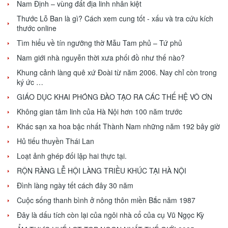
Nam Định – vùng đất địa linh nhân kiệt
Thước Lỗ Ban là gì? Cách xem cung tốt - xấu và tra cứu kích
thước online
Tìm hiểu về tín ngưỡng thờ Mẫu Tam phủ – Tứ phủ
Nam giới nhà nguyễn thời xưa phối đồ như thế nào?
Khung cảnh làng quê xứ Đoài từ năm 2006. Nay chỉ còn trong
ký ức …
GIÁO DỤC KHAI PHÓNG ĐÀO TẠO RA CÁC THẾ HỆ VÔ ƠN
Không gian tâm linh của Hà Nội hơn 100 năm trước
Khác sạn xa hoa bậc nhất Thành Nam những năm 192 bây giờ
Hủ tiếu thuyền Thái Lan
Loạt ảnh ghép đối lập hai thực tại.
RỘN RÀNG LỄ HỘI LÀNG TRIỀU KHÚC TẠI HÀ NỘI
Đình làng ngày tết cách đây 30 năm
Cuộc sống thanh bình ở nông thôn miền Bắc năm 1987
Đây là dấu tích còn lại của ngôi nhà cổ của cụ Vũ Ngọc Kỳ