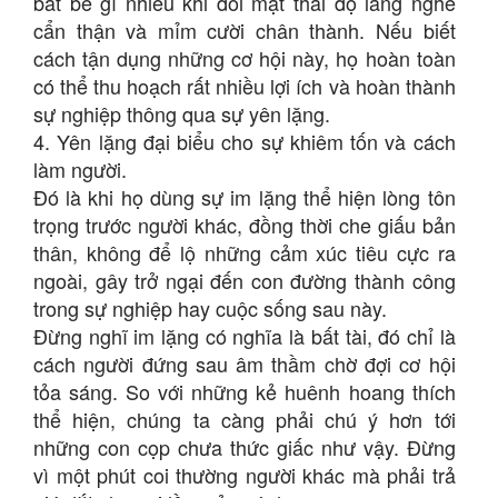
bắt bẻ gì nhiều khi đối mặt thái độ lắng nghe
cẩn thận và mỉm cười chân thành. Nếu biết
cách tận dụng những cơ hội này, họ hoàn toàn
có thể thu hoạch rất nhiều lợi ích và hoàn thành
sự nghiệp thông qua sự yên lặng.
4. Yên lặng đại biểu cho sự khiêm tốn và cách
làm người.
Đó là khi họ dùng sự im lặng thể hiện lòng tôn
trọng trước người khác, đồng thời che giấu bản
thân, không để lộ những cảm xúc tiêu cực ra
ngoài, gây trở ngại đến con đường thành công
trong sự nghiệp hay cuộc sống sau này.
Đừng nghĩ im lặng có nghĩa là bất tài, đó chỉ là
cách người đứng sau âm thầm chờ đợi cơ hội
tỏa sáng. So với những kẻ huênh hoang thích
thể hiện, chúng ta càng phải chú ý hơn tới
những con cọp chưa thức giấc như vậy. Đừng
vì một phút coi thường người khác mà phải trả