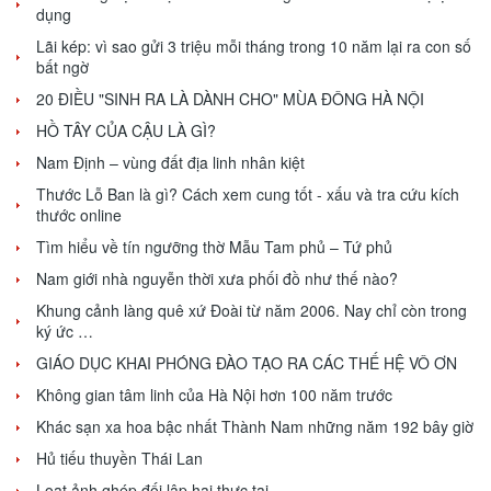
dụng
Lãi kép: vì sao gửi 3 triệu mỗi tháng trong 10 năm lại ra con số
bất ngờ
20 ĐIỀU "SINH RA LÀ DÀNH CHO" MÙA ĐÔNG HÀ NỘI
HỒ TÂY CỦA CẬU LÀ GÌ?
Nam Định – vùng đất địa linh nhân kiệt
Thước Lỗ Ban là gì? Cách xem cung tốt - xấu và tra cứu kích
thước online
Tìm hiểu về tín ngưỡng thờ Mẫu Tam phủ – Tứ phủ
Nam giới nhà nguyễn thời xưa phối đồ như thế nào?
Khung cảnh làng quê xứ Đoài từ năm 2006. Nay chỉ còn trong
ký ức …
GIÁO DỤC KHAI PHÓNG ĐÀO TẠO RA CÁC THẾ HỆ VÔ ƠN
Không gian tâm linh của Hà Nội hơn 100 năm trước
Khác sạn xa hoa bậc nhất Thành Nam những năm 192 bây giờ
Hủ tiếu thuyền Thái Lan
Loạt ảnh ghép đối lập hai thực tại.